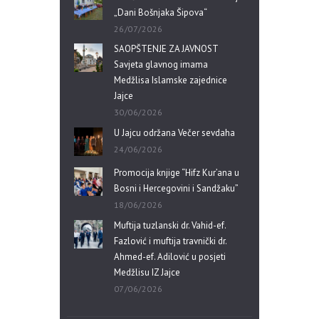
„Dani Bošnjaka Šipova“
26/07/2026
SAOPŠTENJE ZA JAVNOST
Savjeta glavnog imama
Medžlisa Islamske zajednice
Jajce
30/06/2026
U Jajcu održana Večer sevdaha
24/06/2026
Promocija knjige “Hifz Kur’ana u
Bosni i Hercegovini i Sandžaku”
18/06/2026
Muftija tuzlanski dr. Vahid-ef.
Fazlović i muftija travnički dr.
Ahmed-ef. Adilović u posjeti
Medžlisu IZ Jajce
07/06/2026