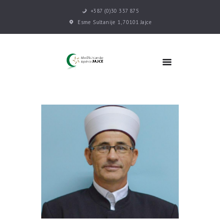
+387 (0)30 337 875
Esme Sultanije 1, 70101 Jajce
POČETNA
VIJESTI
MEDŽLIS
DŽEMATI
MEKTEB
ASOCIJACIJE
USLUGE
MULTIMEDIJA
KONTAKT
DONACIJE