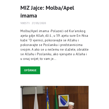
MIZ Jajce: Molba/Apel
imama
VIJESTI
27/03/2020
Molba/Apel imama -Polazeći od Kur’anskog
ajeta gdje Allah, dž.š., u 59. ajetu sure En-Nisa
kaže: “O vjernici, pokoravajte se Allahu i
pokoravajte se Poslaniku i predstavnicima
svojim. A ako se u nečemu ne slažete, obratite
se Allahu i Poslaniku, ako vjerujete u Allaha i
u onaj svijet; to vam je…
OPŠIRNIJE