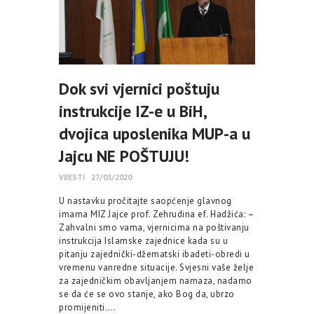
Dok svi vjernici poštuju
instrukcije IZ-e u BiH,
dvojica uposlenika MUP-a u
Jajcu NE POŠTUJU!
VIJESTI
27/03/2020
U nastavku pročitajte saopćenje glavnog
imama MIZ Jajce prof. Zehrudina ef. Hadžića: –
Zahvalni smo vama, vjernicima na poštivanju
instrukcija Islamske zajednice kada su u
pitanju zajednički-džematski ibadeti-obredi u
vremenu vanredne situacije. Svjesni vaše želje
za zajedničkim obavljanjem namaza, nadamo
se da će se ovo stanje, ako Bog da, ubrzo
promijeniti.…