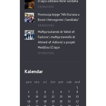
U Jajcu održana Večer sevdaha
24/06/2026
Promocija knjige “Hifz Kur’ana u
Bosni i Hercegovini i Sandžaku”
18/06/2026
Muftija tuzlanski dr. Vahid-ef.
Fazlović i muftija travnički dr.
Ahmed-ef. Adilović u posjeti
Medžlisu IZ Jajce
07/06/2026
Kalendar
pon
uto
sri
čet
pet
sub
ned
1
2
3
4
5
6
7
8
9
10
11
12
13
14
15
16
17
18
19
20
21
22
23
24
25
26
27
28
29