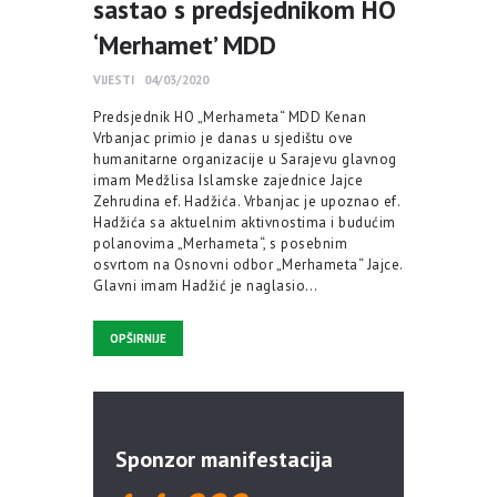
sastao s predsjednikom HO
‘Merhamet’ MDD
VIJESTI
04/03/2020
Predsjednik HO „Merhameta“ MDD Kenan
Vrbanjac primio je danas u sjedištu ove
humanitarne organizacije u Sarajevu glavnog
imam Medžlisa Islamske zajednice Jajce
Zehrudina ef. Hadžića. Vrbanjac je upoznao ef.
Hadžića sa aktuelnim aktivnostima i budućim
polanovima „Merhameta“, s posebnim
osvrtom na Osnovni odbor „Merhameta“ Jajce.
Glavni imam Hadžić je naglasio…
OPŠIRNIJE
Sponzor manifestacija