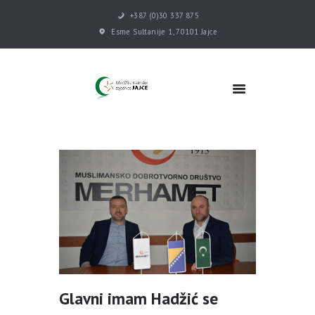
+387 (0)30 337 875
Esme Sultanije 1, 70101 Jajce
POČETNA
VIJESTI
MEDŽLIS
DŽEMATI
MEKTEB
ASOCIJACIJE
USLUGE
MULTIMEDIJA
KONTAKT
DONACIJE
Glavni imam Hadžić se