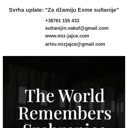
Svrha uplate: "Za džamiju Esme sultanije"
+38761 155 433
sultanijin.vakuf@gmail.com
www.miz-jajce.com
arhiv.mizjajce@gmail.com