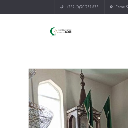
+387 (0)30 337 875
Esme Su