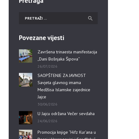
Pretraga
Povezane vijesti
Završena trinaesta manifestacija
„Dani Bošnjaka Šipova“
26/07/2026
SAOPŠTENJE ZA JAVNOST
Savjeta glavnog imama
Medžlisa Islamske zajednice
Jajce
30/06/2026
U Jajcu održana Večer sevdaha
24/06/2026
Promocija knjige “Hifz Kur’ana u