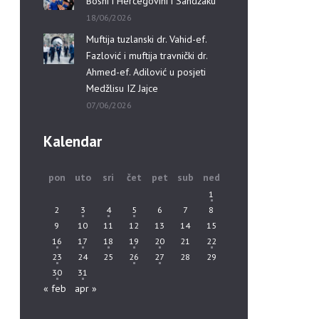
Bosni i Hercegovini i Sandžaku”
18/06/2026
Muftija tuzlanski dr. Vahid-ef.
Fazlović i muftija travnički dr.
Ahmed-ef. Adilović u posjeti
Medžlisu IZ Jajce
07/06/2026
Kalendar
pon
uto
sri
čet
pet
sub
ned
1
2
3
4
5
6
7
8
9
10
11
12
13
14
15
16
17
18
19
20
21
22
23
24
25
26
27
28
29
30
31
« feb
apr »