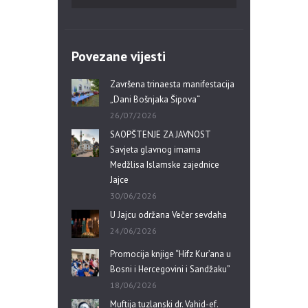
Povezane vijesti
Završena trinaesta manifestacija
„Dani Bošnjaka Šipova“
26/07/2026
SAOPŠTENJE ZA JAVNOST
Savjeta glavnog imama
Medžlisa Islamske zajednice
Jajce
30/06/2026
U Jajcu održana Večer sevdaha
24/06/2026
Promocija knjige “Hifz Kur’ana u
Bosni i Hercegovini i Sandžaku”
18/06/2026
Muftija tuzlanski dr. Vahid-ef.