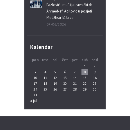
Fazlović i muftija travnički dr.
Ahmed-ef. Adilović u posjeti
Medžlisu IZ Jajce
07/06/2026
Kalendar
pon
uto
sri
čet
pet
sub
ned
1
2
3
4
5
6
7
8
9
10
11
12
13
14
15
16
17
18
19
20
21
22
23
24
25
26
27
28
29
30
31
« jul