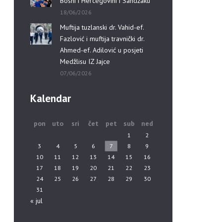
Bosni i Hercegovini i Sandžaku”
18/06/2026
Muftija tuzlanski dr. Vahid-ef.
Fazlović i muftija travnički dr.
Ahmed-ef. Adilović u posjeti
Medžlisu IZ Jajce
07/06/2026
Kalendar
pon
uto
sri
čet
pet
sub
ned
1
2
3
4
5
6
7
8
9
10
11
12
13
14
15
16
17
18
19
20
21
22
23
24
25
26
27
28
29
30
31
« jul