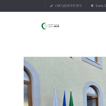
+387 (0)30 337 875
Esme Su