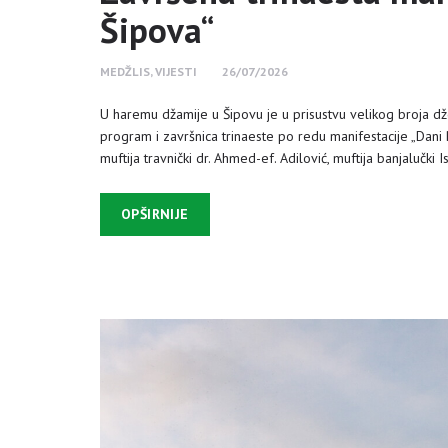
Šipova“
MEDŽLIS
,
VIJESTI
26/07/2026
U haremu džamije u Šipovu je u prisustvu velikog broja dže
program i završnica trinaeste po redu manifestacije „Dani 
muftija travnički dr. Ahmed-ef. Adilović, muftija banjalučki 
OPŠIRNIJE