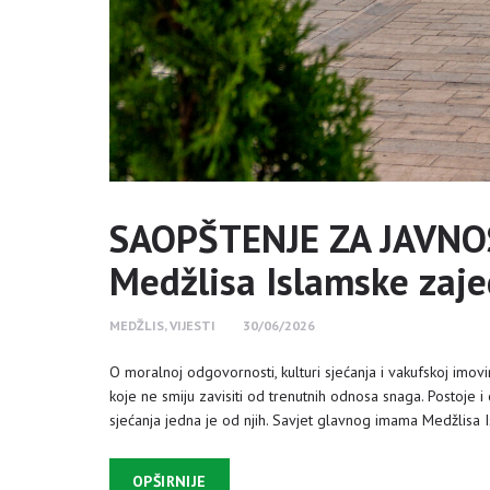
SAOPŠTENJE ZA JAVNOS
Medžlisa Islamske zaje
MEDŽLIS
,
VIJESTI
30/06/2026
O moralnoj odgovornosti, kulturi sjećanja i vakufskoj imovin
koje ne smiju zavisiti od trenutnih odnosa snaga. Postoje 
sjećanja jedna je od njih. Savjet glavnog imama Medžlisa 
OPŠIRNIJE