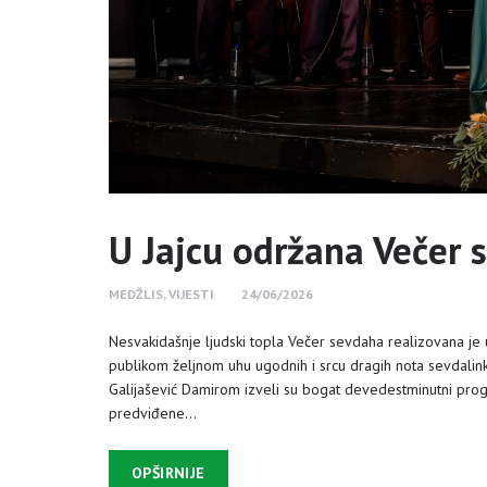
U Jajcu održana Večer 
MEDŽLIS
,
VIJESTI
24/06/2026
Nesvakidašnje ljudski topla Večer sevdaha realizovana je 
publikom željnom uhu ugodnih i srcu dragih nota sevdal
Galijašević Damirom izveli su bogat devedestminutni prog
predviđene…
OPŠIRNIJE