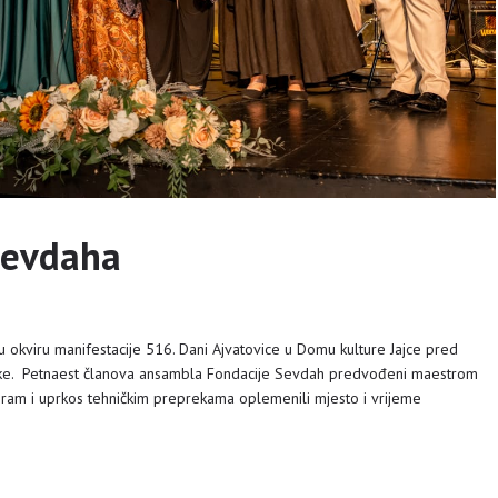
sevdaha
u okviru manifestacije 516. Dani Ajvatovice u Domu kulture Jajce pred
inke. Petnaest članova ansambla Fondacije Sevdah predvođeni maestrom
ram i uprkos tehničkim preprekama oplemenili mjesto i vrijeme