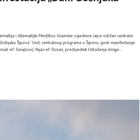
matlija i džematlijki Medžlisa Islamske zajednice Jajce održan centralni
Bošnjaka Šipova“. Uoči centralnog programa u Šipovu, gosti manifestacije
Ismail-ef. Smajlović, Nijaz-ef. Duzan, predsjednik Udruženja ilmijje…