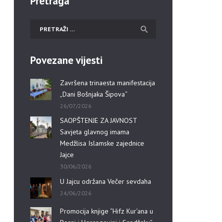
Pretraga
Povezane vijesti
Završena trinaesta manifestacija
„Dani Bošnjaka Šipova“
26/07/2026
SAOPŠTENJE ZA JAVNOST
Savjeta glavnog imama
Medžlisa Islamske zajednice
Jajce
30/06/2026
U Jajcu održana Večer sevdaha
24/06/2026
Promocija knjige “Hifz Kur’ana u