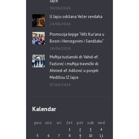
Jajce
30/06/2026
U Jajcu održana Večer sevdaha
24/06/2026
Promocija knjige “Hifz Kur’ana u
Bosni i Hercegovini i Sandžaku”
18/06/2026
Muftija tuzlanski dr. Vahid-ef.
Fazlović i muftija travnički dr.
Ahmed-ef. Adilović u posjeti
Medžlisu IZ Jajce
07/06/2026
Kalendar
pon
uto
sri
čet
pet
sub
ned
1
2
3
4
5
6
7
8
9
10
11