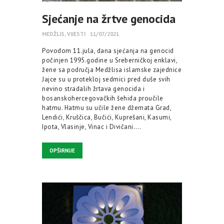
Sjećanje na žrtve genocida
MEDŽLIS
,
VIJESTI
11/07/2021
Povodom 11.jula, dana sjećanja na genocid
počinjen 1995.godine u Sreberničkoj enklavi,
žene sa područja Medžlisa islamske zajednice
Jajce su u protekloj sedmici pred duše svih
nevino stradalih žrtava genocida i
bosanskohercegovačkih šehida proučile
hatmu. Hatmu su učile žene džemata Grad,
Lendići, Kruščica, Bučići, Kuprešani, Kasumi,
Ipota, Vlasinje, Vinac i Divičani.…
OPŠIRNIJE