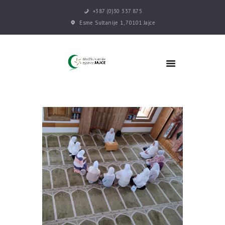
+387 (0)30 337 875
Esme Sultanije 1, 70101 Jajce
POČETNA
VIJESTI
MEDŽLIS
DŽEMATI
MEKTEB
ASOCIJACIJE
USLUGE
MULTIMEDIJA
KONTAKT
DONACIJE