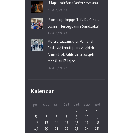
U Jajcu održana Večer sevdaha
24/06/2026
Promocija knjige “Hifz Kur’ana u
Bosni i Hercegovini i Sandžaku”
18/06/2026
Muftija tuzlanski dr. Vahid-ef.
Fazlović i muftija travnički dr.
Ahmed-ef. Adilović u posjeti
Medžlisu IZ Jajce
07/06/2026
Kalendar
pon
uto
sri
čet
pet
sub
ned
1
2
3
4
5
6
7
8
9
10
11
12
13
14
15
16
17
18
19
20
21
22
23
24
25