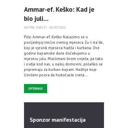
Ammar-ef. Keško: Kad je
bio juli…
HUTBE
,
VIJESTI
02/07/2021
Piše: Ammar-ef. Keško Nalazimo se u
posljednjoj trećini svetog mjeseca Zu-l-ka’de,
koji je vjesnik mjeseca hadža i kurbana. Ove
godine bajramske dane dočekujemo u
mjesecu julu. Muslimani širom svijeta, pa tako
i ovdje kod nas, u našoj domovini, polahko se
pripremaju za kurban-bajram. Hadžije koje
Uzvišeni pozva da hodočaste sveta…
OPŠIRNIJE
Sponzor manifestacija