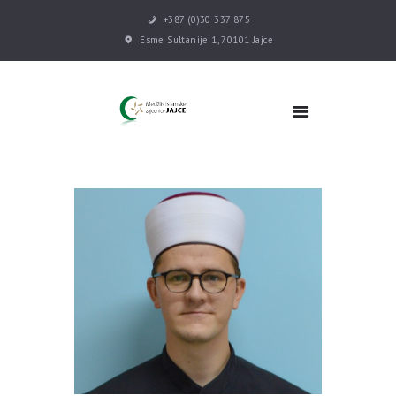
+387 (0)30 337 875
Esme Sultanije 1, 70101 Jajce
POČETNA
VIJESTI
MEDŽLIS
DŽEMATI
MEKTEB
ASOCIJACIJE
USLUGE
MULTIMEDIJA
KONTAKT
DONACIJE