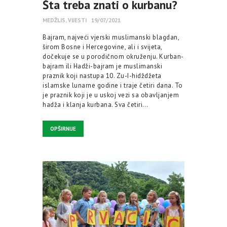
Šta treba znati o kurbanu?
MEDŽLIS
,
VIJESTI
19/07/2021
Bajram, najveći vjerski muslimanski blagdan,
širom Bosne i Hercegovine, ali i svijeta,
dočekuje se u porodičnom okruženju. Kurban-
bajram ili Hadži-bajram je muslimanski
praznik koji nastupa 10. Zu-I-hidždžeta
islamske lunarne godine i traje četiri dana. To
je praznik koji je u uskoj vezi sa obavljanjem
hadža i klanja kurbana. Sva četiri…
OPŠIRNIJE