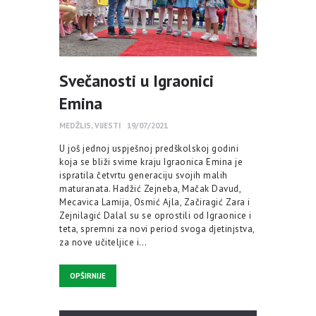
Svečanosti u Igraonici
Emina
MEDŽLIS
,
VIJESTI
19/07/2021
U još jednoj uspješnoj predškolskoj godini
koja se bliži svime kraju Igraonica Emina je
ispratila četvrtu generaciju svojih malih
maturanata. Hadžić Zejneba, Mačak Davud,
Mecavica Lamija, Osmić Ajla, Začiragić Zara i
Zejnilagić Dalal su se oprostili od Igraonice i
teta, spremni za novi period svoga djetinjstva,
za nove učiteljice i…
OPŠIRNIJE