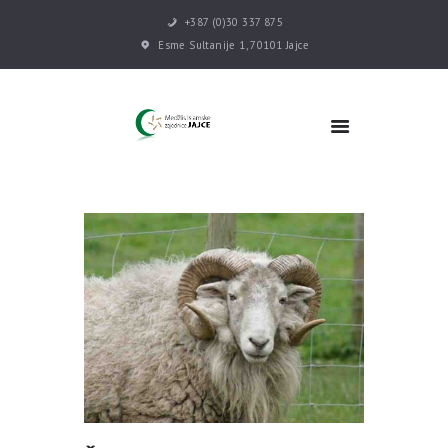
+387 (0)30 337 875
Esme Sultanije 1, 70101 Jajce
POČETNA
VIJESTI
MEDŽLIS
DŽEMATI
MEKTEB
ASOCIJACIJE
USLUGE
MULTIMEDIJA
KONTAKT
DONACIJE