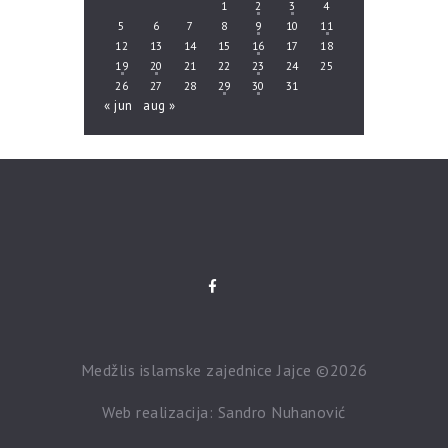
1
2
3
4
5
6
7
8
9
10
11
12
13
14
15
16
17
18
19
20
21
22
23
24
25
26
27
28
29
30
31
« jun
aug »
Medžlis islamske zajednice Jajce ©2026
Web realizacija: Sandro Nuhanović