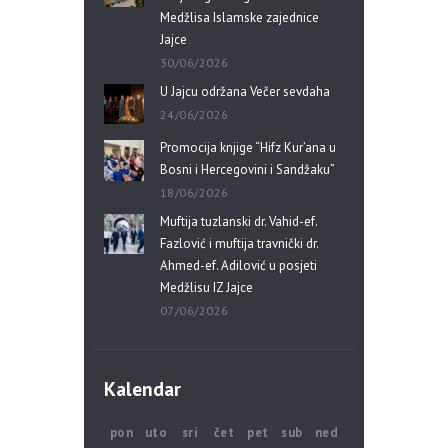
Medžlisa Islamske zajednice
Jajce
30/06/2026
U Jajcu održana Večer sevdaha
24/06/2026
Promocija knjige “Hifz Kur’ana u
Bosni i Hercegovini i Sandžaku”
18/06/2026
Muftija tuzlanski dr. Vahid-ef.
Fazlović i muftija travnički dr.
Ahmed-ef. Adilović u posjeti
Medžlisu IZ Jajce
07/06/2026
Kalendar
pon
uto
sri
čet
pet
sub
ned