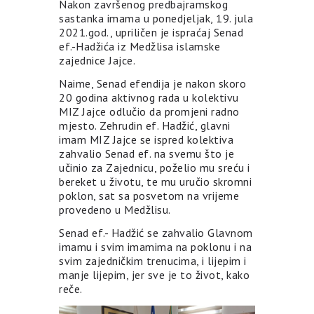
Nakon završenog predbajramskog
sastanka imama u ponedjeljak, 19. jula
2021.god., upriličen je ispraćaj Senad
ef.-Hadžića iz Medžlisa islamske
zajednice Jajce.
Naime, Senad efendija je nakon skoro
20 godina aktivnog rada u kolektivu
MIZ Jajce odlučio da promjeni radno
mjesto. Zehrudin ef. Hadžić, glavni
imam MIZ Jajce se ispred kolektiva
zahvalio Senad ef. na svemu što je
učinio za Zajednicu, poželio mu sreću i
bereket u životu, te mu uručio skromni
poklon, sat sa posvetom na vrijeme
provedeno u Medžlisu.
Senad ef.- Hadžić se zahvalio Glavnom
imamu i svim imamima na poklonu i na
svim zajedničkim trenucima, i lijepim i
manje lijepim, jer sve je to život, kako
reče.