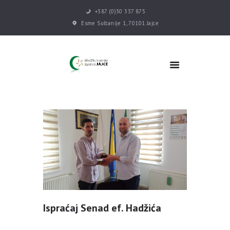
+387 (0)30 337 875
Esme Sultanije 1, 70101 Jajce
POČETNA
VIJESTI
MEDŽLIS
DŽEMATI
MEKTEB
ASOCIJACIJE
USLUGE
MULTIMEDIJA
KONTAKT
DONACIJE
Ispraćaj Senad ef. Hadžića