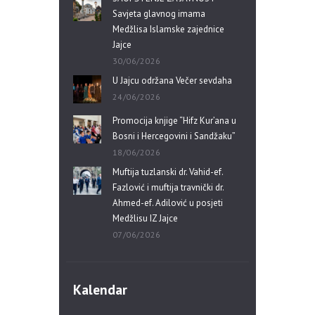
Savjeta glavnog imama
Medžlisa Islamske zajednice
Jajce
30/06/2026
U Jajcu održana Večer sevdaha
24/06/2026
Promocija knjige “Hifz Kur’ana u
Bosni i Hercegovini i Sandžaku”
18/06/2026
Muftija tuzlanski dr. Vahid-ef.
Fazlović i muftija travnički dr.
Ahmed-ef. Adilović u posjeti
Medžlisu IZ Jajce
07/06/2026
Kalendar