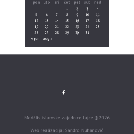
pon
uto
sri
čet
pet
sub
ned
1
2
3
4
5
6
7
8
9
10
11
12
13
14
15
16
17
18
19
20
21
22
23
24
25
26
27
28
29
30
31
« jun
aug »
Medžlis islamske zajednice Jajce ©2026
Web realizacija: Sandro Nuhanović