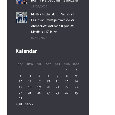
Bosni i Hercegovini i Sandžaku”
18/06/2026
Muftija tuzlanski dr. Vahid-ef.
Fazlović i muftija travnički dr.
Ahmed-ef. Adilović u posjeti
Medžlisu IZ Jajce
07/06/2026
Kalendar
pon
uto
sri
čet
pet
sub
ned
1
2
3
4
5
6
7
8
9
10
11
12
13
14
15
16
17
18
19
20
21
22
23
24
25
26
27
28
29
30
31
« jul
sep »