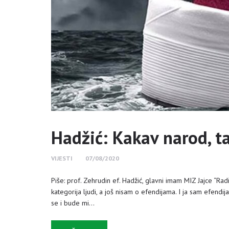
Hadžić: Kakav narod, t
VIJESTI
07/08/2020
Piše: prof. Zehrudin ef. Hadžić, glavni imam MIZ Jajce “Radi
kategorija ljudi, a još nisam o efendijama. I ja sam efendi
se i bude mi…