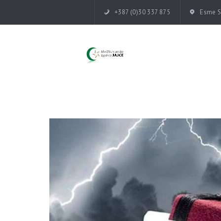
+387 (0)30 337 875
Esme Su