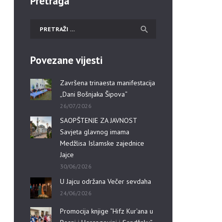
Pretraga
Povezane vijesti
Završena trinaesta manifestacija
„Dani Bošnjaka Šipova“
26/07/2026
SAOPŠTENJE ZA JAVNOST
Savjeta glavnog imama
Medžlisa Islamske zajednice
Jajce
30/06/2026
U Jajcu održana Večer sevdaha
24/06/2026
Promocija knjige “Hifz Kur’ana u