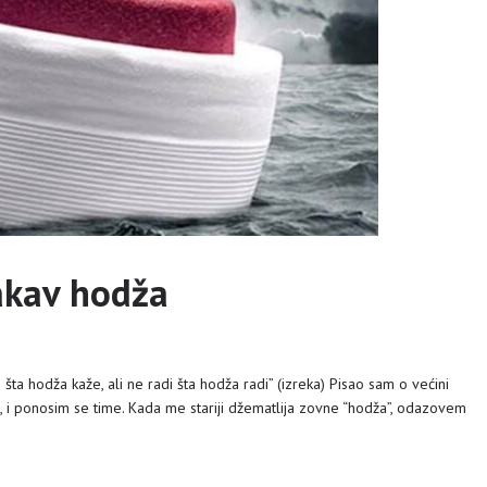
akav hodža
 šta hodža kaže, ali ne radi šta hodža radi” (izreka) Pisao sam o većini
ja, i ponosim se time. Kada me stariji džematlija zovne “hodža”, odazovem