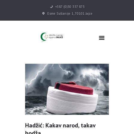
+387 (0)30 337 875
Esme Sultanije 1, 70101 Jajce
POČETNA
VIJESTI
MEDŽLIS
DŽEMATI
MEKTEB
ASOCIJACIJE
USLUGE
MULTIMEDIJA
KONTAKT
DONACIJE
Hadžić: Kakav narod, takav
hodža