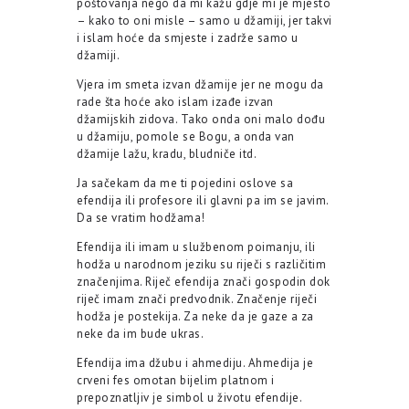
poštovanja nego da mi kažu gdje mi je mjesto
– kako to oni misle – samo u džamiji, jer takvi
i islam hoće da smjeste i zadrže samo u
džamiji.
Vjera im smeta izvan džamije jer ne mogu da
rade šta hoće ako islam izađe izvan
džamijskih zidova. Tako onda oni malo dođu
u džamiju, pomole se Bogu, a onda van
džamije lažu, kradu, bludniče itd.
Ja sačekam da me ti pojedini oslove sa
efendija ili profesore ili glavni pa im se javim.
Da se vratim hodžama!
Efendija ili imam u službenom poimanju, ili
hodža u narodnom jeziku su riječi s različitim
značenjima. Riječ efendija znači gospodin dok
riječ imam znači predvodnik. Značenje riječi
hodža je postekija. Za neke da je gaze a za
neke da im bude ukras.
Efendija ima džubu i ahmediju. Ahmedija je
crveni fes omotan bijelim platnom i
prepoznatljiv je simbol u životu efendije.