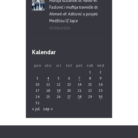
Muftija tuzlanski dr. Vahid-ef.
Fazlović i muftija travnički dr.
Ahmed-ef. Adilović u posjeti
Medžlisu IZ Jajce
07/06/2026
Kalendar
pon
uto
sri
čet
pet
sub
ned
1
2
3
4
5
6
7
8
9
10
11
12
13
14
15
16
17
18
19
20
21
22
23
24
25
26
27
28
29
30
31
« jul
sep »