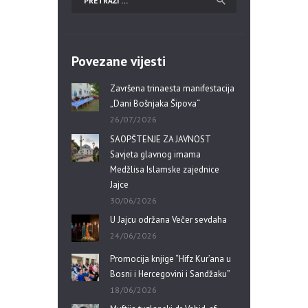
Povezane vijesti
Završena trinaesta manifestacija
„Dani Bošnjaka Šipova“
26/07/2026
SAOPŠTENJE ZA JAVNOST
Savjeta glavnog imama
Medžlisa Islamske zajednice
Jajce
30/06/2026
U Jajcu održana Večer sevdaha
24/06/2026
Promocija knjige “Hifz Kur’ana u
Bosni i Hercegovini i Sandžaku”
18/06/2026