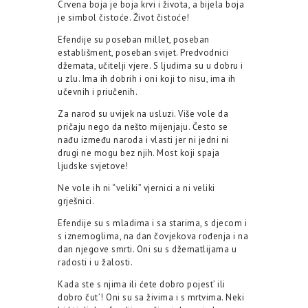
Crvena boja je boja krvi i života, a bijela boja
je simbol čistoće. Život čistoće!
Efendije su poseban millet, poseban
establišment, poseban svijet. Predvodnici
džemata, učitelji vjere. S ljudima su u dobru i
u zlu. Ima ih dobrih i oni koji to nisu, ima ih
učevnih i priučenih.
Za narod su uvijek na usluzi. Više vole da
pričaju nego da nešto mijenjaju. Često se
nađu između naroda i vlasti jer ni jedni ni
drugi ne mogu bez njih. Most koji spaja
ljudske svjetove!
Ne vole ih ni “veliki” vjernici a ni veliki
grješnici.
Efendije su s mladima i sa starima, s djecom i
s iznemoglima, na dan čovjekova rođenja i na
dan njegove smrti. Oni su s džematlijama u
radosti i u žalosti.
Kada ste s njima ili ćete dobro pojest’ ili
dobro čut’! Oni su sa živima i s mrtvima. Neki