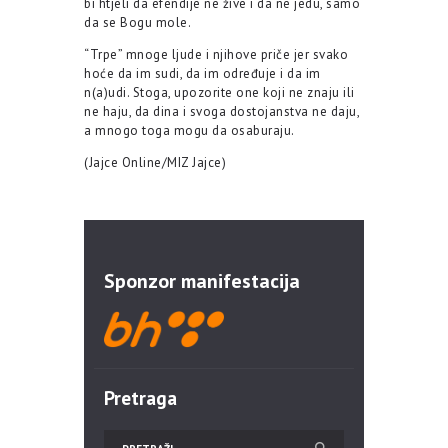
bi htjeli da efendije ne žive i da ne jedu, samo
da se Bogu mole.
“Trpe” mnoge ljude i njihove priče jer svako
hoće da im sudi, da im određuje i da im
n(a)udi. Stoga, upozorite one koji ne znaju ili
ne haju, da dina i svoga dostojanstva ne daju,
a mnogo toga mogu da osaburaju.
(Jajce Online/MIZ Jajce)
Sponzor manifestacija
Pretraga