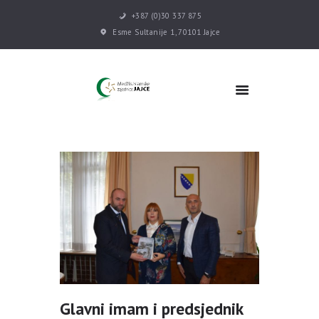
+387 (0)30 337 875
Esme Sultanije 1, 70101 Jajce
POČETNA
VIJESTI
MEDŽLIS
DŽEMATI
MEKTEB
ASOCIJACIJE
USLUGE
MULTIMEDIJA
KONTAKT
DONACIJE
Glavni imam i predsjednik