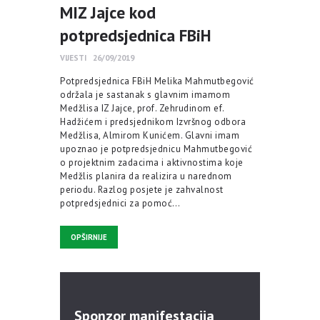
MIZ Jajce kod
potpredsjednica FBiH
VIJESTI
26/09/2019
Potpredsjednica FBiH Melika Mahmutbegović
održala je sastanak s glavnim imamom
Medžlisa IZ Jajce, prof. Zehrudinom ef.
Hadžićem i predsjednikom Izvršnog odbora
Medžlisa, Almirom Kunićem. Glavni imam
upoznao je potpredsjednicu Mahmutbegović
o projektnim zadacima i aktivnostima koje
Medžlis planira da realizira u narednom
periodu. Razlog posjete je zahvalnost
potpredsjednici za pomoć…
OPŠIRNIJE
Sponzor manifestacija