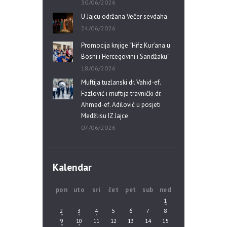
30/06/2026
U Jajcu održana Večer sevdaha
24/06/2026
Promocija knjige “Hifz Kur’ana u
Bosni i Hercegovini i Sandžaku”
18/06/2026
Muftija tuzlanski dr. Vahid-ef.
Fazlović i muftija travnički dr.
Ahmed-ef. Adilović u posjeti
Medžlisu IZ Jajce
07/06/2026
Kalendar
pon
uto
sri
čet
pet
sub
ned
1
2
3
4
5
6
7
8
9
10
11
12
13
14
15