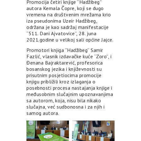
Promocija četiri knjige “Hadžibeg”
autora Kemala Čopre, koji se dugo
vremena na društvenim mrežama krio
iza pseudonima Uzeir Hadžibeg,
održana je kao sadržaj manifestacije
“511. Dani Ajvatovice”, 28. juna
2021.godine u velikoj sali općine Jajce.
Promotori knjiga “Hadžibeg” Samir
Fazlić, vlasnik izdavačke kuće “Zoro”, i
Đenana Bajraktarević, profesorica
bosanskog jezika i književnosti su
prisutnim posjetiocima promocije
knjigu približili kroz izlaganja o
posebnosti procesa nastajanja knjige i
međusobnim slučajnim upoznavanjima
sa autorom, koja, nisu bila nikako
slučajna, već sudbonosna i za njih i
samog autora.