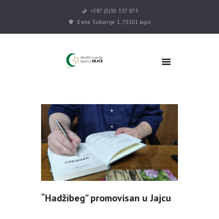
+387 (0)30 337 875
Esme Sultanije 1, 70101 Jajce
POČETNA
VIJESTI
MEDŽLIS
DŽEMATI
MEKTEB
ASOCIJACIJE
USLUGE
MULTIMEDIJA
KONTAKT
DONACIJE
“Hadžibeg” promovisan u Jajcu