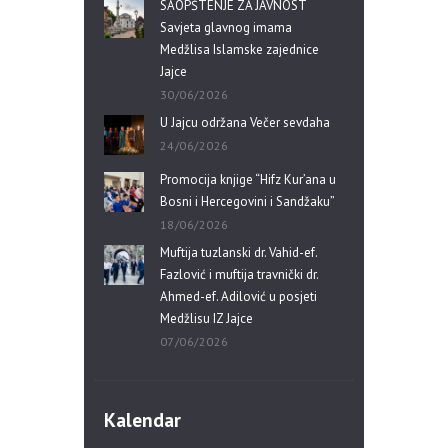
SAOPŠTENJE ZA JAVNOST
Savjeta glavnog imama
Medžlisa Islamske zajednice
Jajce
30/06/2026
U Jajcu održana Večer sevdaha
24/06/2026
Promocija knjige “Hifz Kur’ana u
Bosni i Hercegovini i Sandžaku”
18/06/2026
Muftija tuzlanski dr. Vahid-ef.
Fazlović i muftija travnički dr.
Ahmed-ef. Adilović u posjeti
Medžlisu IZ Jajce
07/06/2026
Kalendar