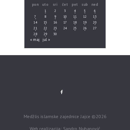
pon
uto
sri
čet
pet
sub
ned
1
2
3
4
5
6
7
8
9
10
11
12
13
14
15
16
17
18
19
20
21
22
23
24
25
26
27
28
29
30
« maj
jul »
Medžlis islamske zajednice Jajce ©2026
Web realizacija: Sandro Nuhanović