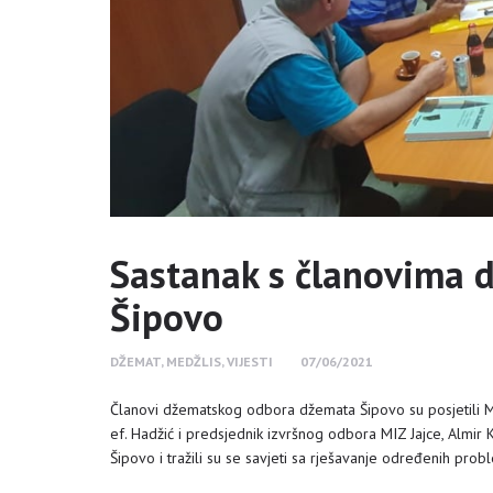
Sastanak s članovima
Šipovo
DŽEMAT
,
MEDŽLIS
,
VIJESTI
07/06/2021
Članovi džematskog odbora džemata Šipovo su posjetili Me
ef. Hadžić i predsjednik izvršnog odbora MIZ Jajce, Almi
Šipovo i tražili su se savjeti sa rješavanje određenih pro