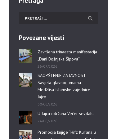
Pretraga
Povezane vijesti
Završena trinaesta manifestacija
„Dani Bošnjaka Šipova“
26/07/2026
SAOPŠTENJE ZA JAVNOST
Savjeta glavnog imama
Medžlisa Islamske zajednice
Jajce
30/06/2026
U Jajcu održana Večer sevdaha
24/06/2026
Promocija knjige “Hifz Kur’ana u