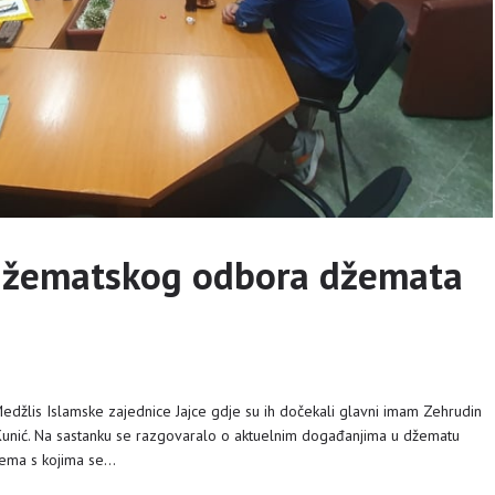
 džematskog odbora džemata
džlis Islamske zajednice Jajce gdje su ih dočekali glavni imam Zehrudin
r Kunić. Na sastanku se razgovaralo o aktuelnim događanjima u džematu
blema s kojima se…