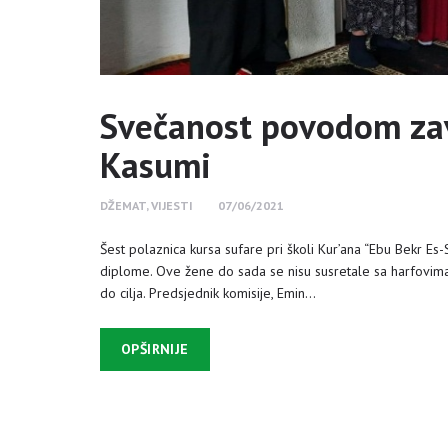
Svečanost povodom zav
Kasumi
DŽEMAT
,
VIJESTI
07/06/2021
Šest polaznica kursa sufare pri školi Kur’ana “Ebu Bekr Es-
diplome. Ove žene do sada se nisu susretale sa harfovima 
do cilja. Predsjednik komisije, Emin…
OPŠIRNIJE