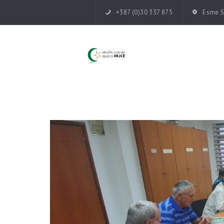
+387 (0)30 337 875
Esme Su