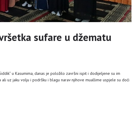
ršetka sufare u džematu
Siddik” u Kasumima, danas je položilo završni ispit i dodijeljene su im
ali uz jaku volju i podršku i blagu narav njihove muallime uspjele su doći