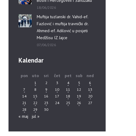
Bosni i Hercegovini i Sandžaku”
18/06/2026
Muftija tuzlanski dr. Vahid-ef.
Fazlović i muftija travnički dr.
Ahmed-ef. Adilović u posjeti
Medžlisu IZ Jajce
07/06/2026
Kalendar
pon
uto
sri
čet
pet
sub
ned
1
2
3
4
5
6
7
8
9
10
11
12
13
14
15
16
17
18
19
20
21
22
23
24
25
26
27
28
29
30
« maj
jul »