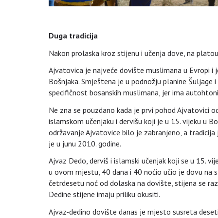
Duga tradicija
Nakon prolaska kroz stijenu i učenja dove, na platou
Ajvatovica je najveće dovište muslimana u Evropi i je
Bošnjaka. Smještena je u podnožju planine Šuljage i
specifičnost bosanskih muslimana, jer ima autohtoni
Ne zna se pouzdano kada je prvi pohod Ajvatovici odr
islamskom učenjaku i dervišu koji je u 15. vijeku u
održavanje Ajvatovice bilo je zabranjeno, a tradicija
je u junu 2010. godine.
Ajvaz Dedo, derviš i islamski učenjak koji se u 15. 
u ovom mjestu, 40 dana i 40 noćio učio je dovu na 
četrdesetu noć od dolaska na dovište, stijena se razd
Dedine stijene imaju priliku okusiti.
Ajvaz-dedino dovište danas je mjesto susreta desetin