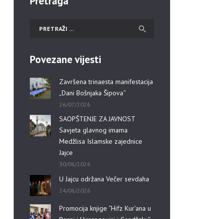
Pretraga
Povezane vijesti
Završena trinaesta manifestacija
„Dani Bošnjaka Šipova“
26/07/2026
SAOPŠTENJE ZA JAVNOST
Savjeta glavnog imama
Medžlisa Islamske zajednice
Jajce
30/06/2026
U Jajcu održana Večer sevdaha
24/06/2026
Promocija knjige “Hifz Kur’ana u