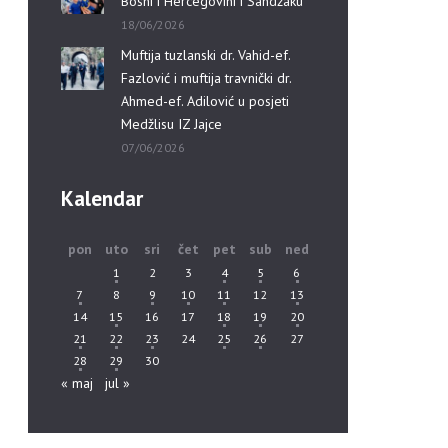
Bosni i Hercegovini i Sandžaku”
18/06/2026
Muftija tuzlanski dr. Vahid-ef.
Fazlović i muftija travnički dr.
Ahmed-ef. Adilović u posjeti
Medžlisu IZ Jajce
07/06/2026
Kalendar
pon
uto
sri
čet
pet
sub
ned
1
2
3
4
5
6
7
8
9
10
11
12
13
14
15
16
17
18
19
20
21
22
23
24
25
26
27
28
29
30
« maj
jul »