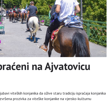
spraćeni na Ajvatovicu
jubavi viteških konjanika da ožive staru tradiciju ispraćaja konjanika
vršena prozivka za viteške konjanike na vjersko-kulturnu