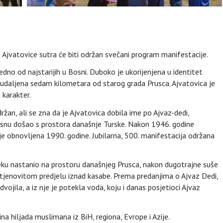
 Ajvatovice sutra će biti održan svečani program manifestacije.
dno od najstarijih u Bosni. Duboko je ukorijenjena u identitet
 udaljena sedam kilometara od starog grada Prusca. Ajvatovica je
 karakter.
žan, ali se zna da je Ajvatovica dobila ime po Ajvaz-dedi,
 Bosnu došao s prostora današnje Turske. Nakon 1946. godine
 je obnovljena 1990. godine. Jubilarna, 500. manifestacija održana
vijeku nastanio na prostoru današnjeg Prusca, nakon dugotrajne suše
stjenovitom predjelu iznad kasabe. Prema predanjima o Ajvaz Dedi,
vojila, a iz nje je potekla voda, koju i danas posjetioci Ajvaz
a hiljada muslimana iz BiH, regiona, Evrope i Azije.