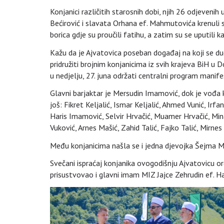
Konjanici različitih starosnih dobi, njih 26 odjevenih
Bećirović i slavata Orhana ef. Mahmutovića krenuli 
borica gdje su proučili fatihu, a zatim su se uputili
Kažu da je Ajvatovica poseban događaj na koji se dug
pridružiti brojnim konjanicima iz svih krajeva BiH u
u nedjelju, 27. juna održati centralni program manife
Glavni barjaktar je Mersudin Imamović, dok je vođa k
još: Fikret Keljalić, Ismar Keljalić, Ahmed Vunić, I
Haris Imamović, Selvir Hrvačić, Muamer Hrvačić, Mina
Vuković, Arnes Mašić, Zahid Talić, Fajko Talić, Mirnes 
Među konjanicima našla se i jedna djevojka Šejma Me
Svečani ispraćaj konjanika ovogodišnju Ajvatovicu org
prisustvovao i glavni imam MIZ Jajce Zehrudin ef. Ha