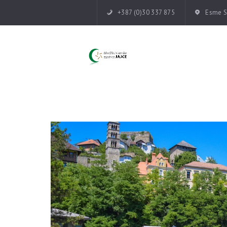
+387 (0)30 337 875
Esme Su