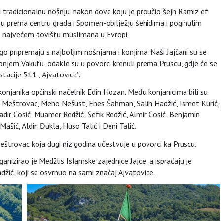
 u tradicionalnu nošnju, nakon dove koju je proučio šejh Ramiz ef.
su prema centru grada i Spomen-obilježju šehidima i poginulim
 ka najvećem dovištu muslimana u Evropi.
o pripremaju s najboljim nošnjama i konjima. Naši Jajčani su se
 Donjem Vakufu, odakle su u povorci krenuli prema Pruscu, gdje će se
stacije 511. „Ajvatovice”.
onjanika općinski načelnik Edin Hozan. Među konjanicima bili su
rfan Meštrovac, Meho Nešust, Enes Šahman, Salih Hadžić, Ismet Kurić,
dir Ćosić, Muamer Redžić, Šefik Redžić, Almir Ćosić, Benjamin
Mašić, Aldin Đukla, Huso Talić i Deni Talić.
štrovac koja dugi niz godina učestvuje u povorci ka Pruscu.
anizirao je Medžlis Islamske zajednice Jajce, a ispraćaju je
džić, koji se osvrnuo na sami značaj Ajvatovice.