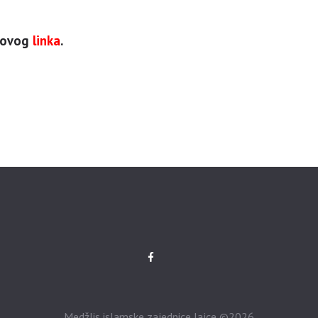
 ovog
linka
.
Medžlis islamske zajednice Jajce ©2026