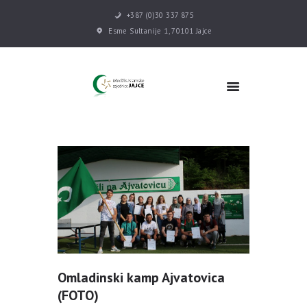
+387 (0)30 337 875
Esme Sultanije 1, 70101 Jajce
POČETNA
VIJESTI
MEDŽLIS
DŽEMATI
MEKTEB
ASOCIJACIJE
USLUGE
MULTIMEDIJA
KONTAKT
DONACIJE
Omladinski kamp Ajvatovica
(FOTO)