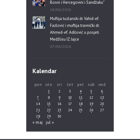
Bosni i Hercegovini i Sandžaku”
18/06/2026
Muftija tuzlanski dr. Vahid-ef.
Fazlović i muftija travnički dr.
Ahmed-ef. Adilović u posjeti
Medžlisu IZ Jajce
07/06/2026
Kalendar
pon
uto
sri
čet
pet
sub
ned
1
2
3
4
5
6
7
8
9
10
11
12
13
14
15
16
17
18
19
20
21
22
23
24
25
26
27
28
29
30
« maj
jul »