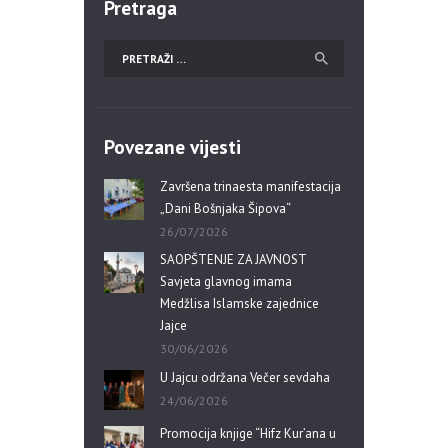
Pretraga
Povezane vijesti
Završena trinaesta manifestacija
„Dani Bošnjaka Šipova“
26/07/2026
SAOPŠTENJE ZA JAVNOST
Savjeta glavnog imama
Medžlisa Islamske zajednice
Jajce
30/06/2026
U Jajcu održana Večer sevdaha
24/06/2026
Promocija knjige “Hifz Kur’ana u