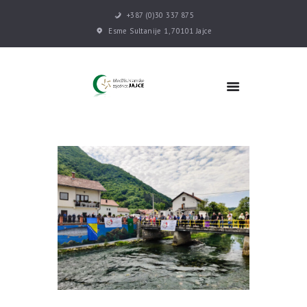
+387 (0)30 337 875
Esme Sultanije 1, 70101 Jajce
POČETNA
VIJESTI
MEDŽLIS
DŽEMATI
MEKTEB
ASOCIJACIJE
USLUGE
MULTIMEDIJA
KONTAKT
DONACIJE