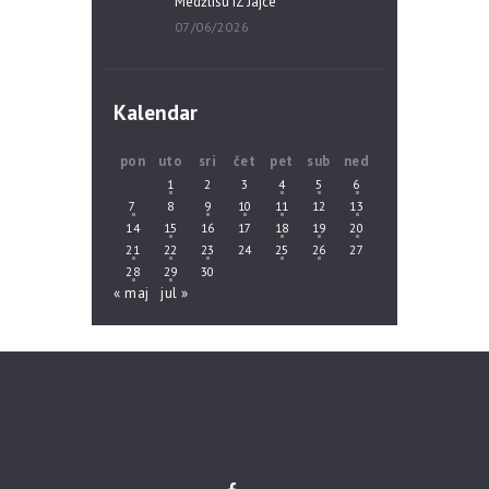
Medžlisu IZ Jajce
07/06/2026
Kalendar
pon
uto
sri
čet
pet
sub
ned
1
2
3
4
5
6
7
8
9
10
11
12
13
14
15
16
17
18
19
20
21
22
23
24
25
26
27
28
29
30
« maj
jul »