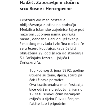
Hadžić: Zaboravljeni zločin u
srcu Bosne i Hercegovine
Centralni dio manifestacije
obilježavanja zločina na području
Medžlisa Islamske zajednice Jajce pod
nazivom „Spomen njima, po(r)uka
nama”, odnosno Dani obilježavanja
šehidskog mevluda i zločina održat će
se u Jezeru kod Jajca, kada će biti
obilježena 29. godišnjica od stradanja
34 Bošnjaka Jezera, Ljoljića i
Čerkazovića.
Tog kobnog 3. juna 1992. godine
ubijene su žene, djeca, starci pa
čak i čitave porodice.
Ova tradicionalna manifestacija
biće održana u subotu, 5. juna u
12 sati, simboličnim bacanjem
cvijeća u rijeku Plivu, učenjem
fatihe kao i prigodnim