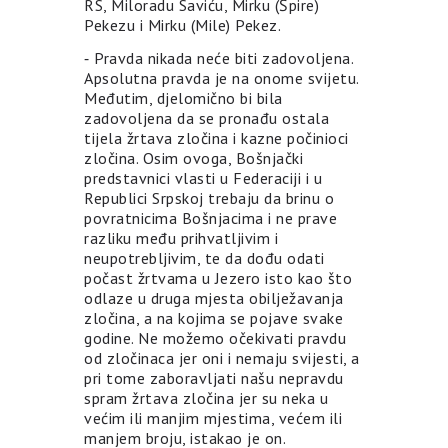
RS, Miloradu Saviću, Mirku (Špire)
Pekezu i Mirku (Mile) Pekez.
⁃ Pravda nikada neće biti zadovoljena.
Apsolutna pravda je na onome svijetu.
Međutim, djelomično bi bila
zadovoljena da se pronađu ostala
tijela žrtava zločina i kazne počinioci
zločina. Osim ovoga, Bošnjački
predstavnici vlasti u Federaciji i u
Republici Srpskoj trebaju da brinu o
povratnicima Bošnjacima i ne prave
razliku među prihvatljivim i
neupotrebljivim, te da dođu odati
počast žrtvama u Jezero isto kao što
odlaze u druga mjesta obilježavanja
zločina, a na kojima se pojave svake
godine. Ne možemo očekivati pravdu
od zločinaca jer oni i nemaju svijesti, a
pri tome zaboravljati našu nepravdu
spram žrtava zločina jer su neka u
većim ili manjim mjestima, većem ili
manjem broju, istakao je on.