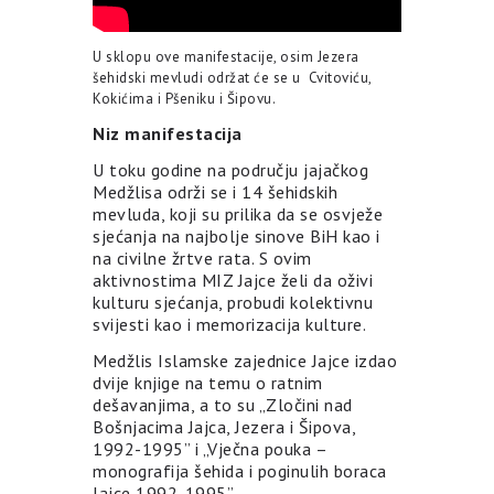
U sklopu ove manifestacije, osim Jezera
šehidski mevludi održat će se u Cvitoviću,
Kokićima i Pšeniku i Šipovu.
Niz manifestacija
U toku godine na području jajačkog
Medžlisa održi se i 14 šehidskih
mevluda, koji su prilika da se osvježe
sjećanja na najbolje sinove BiH kao i
na civilne žrtve rata. S ovim
aktivnostima MIZ Jajce želi da oživi
kulturu sjećanja, probudi kolektivnu
svijesti kao i memorizacija kulture.
Medžlis Islamske zajednice Jajce izdao
dvije knjige na temu o ratnim
dešavanjima, a to su „Zločini nad
Bošnjacima Jajca, Jezera i Šipova,
1992-1995” i „Vječna pouka –
monografija šehida i poginulih boraca
Jajce 1992-1995”.