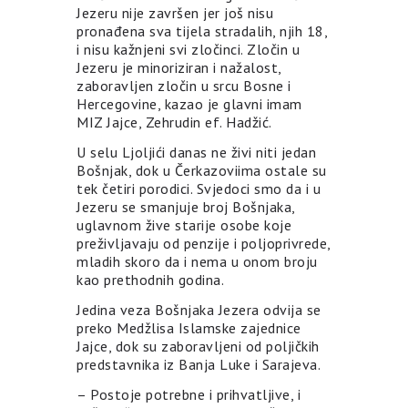
Jezeru nije završen jer još nisu
pronađena sva tijela stradalih, njih 18,
i nisu kažnjeni svi zločinci. Zločin u
Jezeru je minoriziran i nažalost,
zaboravljen zločin u srcu Bosne i
Hercegovine, kazao je glavni imam
MIZ Jajce, Zehrudin ef. Hadžić.
U selu Ljoljići danas ne živi niti jedan
Bošnjak, dok u Čerkazoviima ostale su
tek četiri porodici. Svjedoci smo da i u
Jezeru se smanjuje broj Bošnjaka,
uglavnom žive starije osobe koje
preživljavaju od penzije i poljoprivrede,
mladih skoro da i nema u onom broju
kao prethodnih godina.
Jedina veza Bošnjaka Jezera odvija se
preko Medžlisa Islamske zajednice
Jajce, dok su zaboravljeni od poljičkih
predstavnika iz Banja Luke i Sarajeva.
– Postoje potrebne i prihvatljive, i