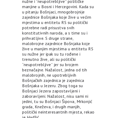
nužne i “neupotrebljive” političke
manjine u Bosni i Hercegovini. Kada su
u pitanju Bošnjaci, mnogobrojnije
zajednice Bošnjaka koje žive u većim
mjestima u entitetu RS su politički
potrebne radi prisustva svih
konstitutivnih naroda, a s time su i
prihvatljive. S druge strane,
malobrojne zajednice Bošnjaka koje
žive u manjim mjestima u entitetu RS
su nužne jer ipak su tu rođene i
trenutno žive, ali su politički
“neupotrebljive” jer su brojem
beznačajne. Nažalost, jedna od tih
malobrojnih, ne upotrebljivih
Bošnjačkih zajednica je zajednica
Bošnjaka u Jezeru. Zbog toga su
Bošnjaci Jezera zapostavljeni i
zaboravljeni. Nažalost, nisu sami ni
jedini, tu su Bošnjaci Šipova, Mrkonjić
grada, Kneževa, i drugih manjih,
politički neinteresantnih mjesta, rekao
je Hadžić.