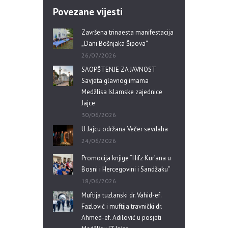
Povezane vijesti
Završena trinaesta manifestacija
„Dani Bošnjaka Šipova“
26/07/2026
SAOPŠTENJE ZA JAVNOST
Savjeta glavnog imama
Medžlisa Islamske zajednice
Jajce
30/06/2026
U Jajcu održana Večer sevdaha
24/06/2026
Promocija knjige “Hifz Kur’ana u
Bosni i Hercegovini i Sandžaku”
18/06/2026
Muftija tuzlanski dr. Vahid-ef.
Fazlović i muftija travnički dr.
Ahmed-ef. Adilović u posjeti