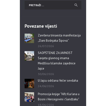
Povezane vijesti
Završena trinaesta manifestacija
„Dani Bošnjaka Šipova“
26/07/2026
SAOPŠTENJE ZA JAVNOST
Savjeta glavnog imama
Medžlisa Islamske zajednice
Jajce
30/06/2026
U Jajcu održana Večer sevdaha
24/06/2026
Promocija knjige “Hifz Kur’ana u
Bosni i Hercegovini i Sandžaku”
18/06/2026