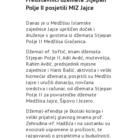
Polje II posjetili MIZ Jajce
Danas je u Medžlisu Islamske
zajednice Jajce upriličen doček i
druženje s gostima iz džemata Stjepan
Polje II Medžlisa Gračanica.
Džemal-ef. Softić, imam džemata
Stjepan Polje II, Adil Avdić, mutevelija,
Rahim Avdić, predsjednik mjesne
zajednice i Haris Bašić, aktivista i veliki
hizmećar džemata, posjetili su Medžlis
Jajce i uručili donaciju, novčana
sredstva i računar, od džemata Stjepan
Polje II za povratničke džemate
Medžlisa Jajce, Šipovo i Jezero.
Džemal-efendija je školski kolega i
veliki prijatelj glavnog imama prof.
Zehrudina-ef. Hadžića i na sastanku su
evocirali uspomene iz prošlosti, te
razgovarali o projektima u budućnosti.