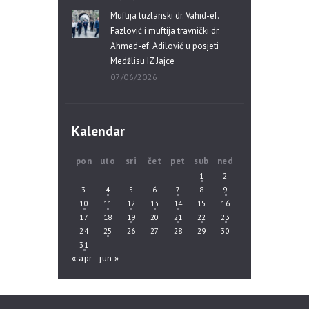
Muftija tuzlanski dr. Vahid-ef.
Fazlović i muftija travnički dr.
Ahmed-ef. Adilović u posjeti
Medžlisu IZ Jajce
07/06/2026
Kalendar
pon
uto
sri
čet
pet
sub
ned
1
2
3
4
5
6
7
8
9
10
11
12
13
14
15
16
17
18
19
20
21
22
23
24
25
26
27
28
29
30
31
« apr
jun »