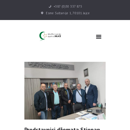
+387 (0)30 337 875
Esme Sultanije 1, 70101 Jajce
POČETNA
VIJESTI
MEDŽLIS
DŽEMATI
MEKTEB
ASOCIJACIJE
USLUGE
MULTIMEDIJA
KONTAKT
DONACIJE
Predstavnici džemata Stjepan