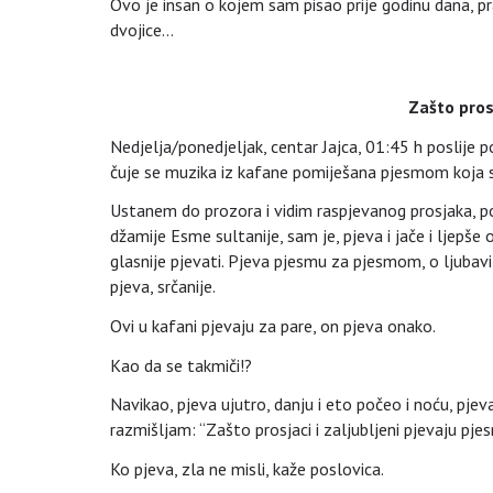
Ovo je insan o kojem sam pisao prije godinu dana, p
dvojice…
Zašto prosj
Nedjelja/ponedjeljak, centar Jajca, 01:45 h poslije pon
čuje se muzika iz kafane pomiješana pjesmom koja s
Ustanem do prozora i vidim raspjevanog prosjaka, poz
džamije Esme sultanije, sam je, pjeva i jače i ljepše
glasnije pjevati. Pjeva pjesmu za pjesmom, o ljubavi
pjeva, srčanije.
Ovi u kafani pjevaju za pare, on pjeva onako.
Kao da se takmiči!?
Navikao, pjeva ujutro, danju i eto počeo i noću, pje
razmišljam: “Zašto prosjaci i zaljubljeni pjevaju pje
Ko pjeva, zla ne misli, kaže poslovica.