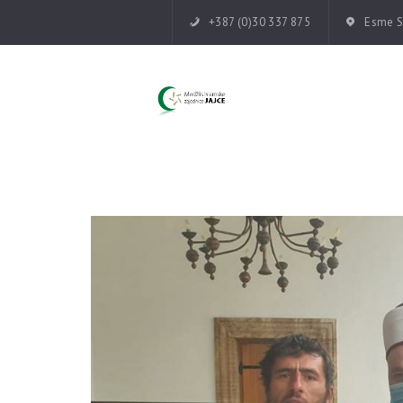
+387 (0)30 337 875
Esme Su