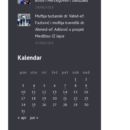
Bosni i Hercegovini i Sandžaku”
18/06/2026
Muftija tuzlanski dr. Vahid-ef.
Fazlović i muftija travnički dr.
Ahmed-ef. Adilović u posjeti
Medžlisu IZ Jajce
07/06/2026
Kalendar
pon
uto
sri
čet
pet
sub
ned
1
2
3
4
5
6
7
8
9
10
11
12
13
14
15
16
17
18
19
20
21
22
23
24
25
26
27
28
29
30
31
« apr
jun »