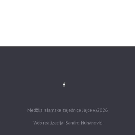
Medžlis islamske zajednice Jajce ©2026
Web realizacija: Sandro Nuhanović