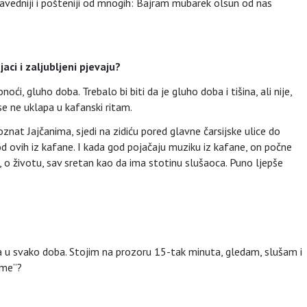
ravedniji i pošteniji od mnogih: Bajram mubarek olsun od nas
aci i zaljubljeni pjevaju?
oći, gluho doba. Trebalo bi biti da je gluho doba i tišina, ali nije,
e ne uklapa u kafanski ritam.
nat Jajčanima, sjedi na zidiću pored glavne čarsijske ulice do
 od ovih iz kafane. I kada god pojačaju muziku iz kafane, on počne
, o životu, sav sretan kao da ima stotinu slušaoca. Puno ljepše
va u svako doba. Stojim na prozoru 15-tak minuta, gledam, slušam i
sme”?