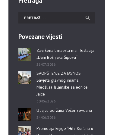
Pretraga
Povezane vijesti
Završena trinaesta manifestacija
„Dani Bošnjaka Šipova“
26/07/2026
SAOPŠTENJE ZA JAVNOST
Savjeta glavnog imama
Medžlisa Islamske zajednice
Jajce
30/06/2026
U Jajcu održana Večer sevdaha
24/06/2026
Promocija knjige “Hifz Kur’ana u