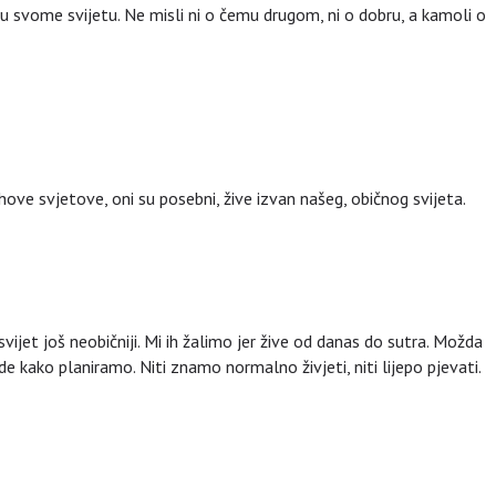
 u svome svijetu. Ne misli ni o čemu drugom, ni o dobru, a kamoli o
ihove svjetove, oni su posebni, žive izvan našeg, običnog svijeta.
vijet još neobičniji. Mi ih žalimo jer žive od danas do sutra. Možda
de kako planiramo. Niti znamo normalno živjeti, niti lijepo pjevati.