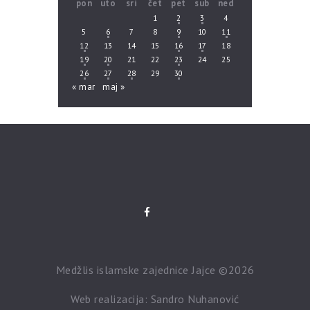
pon
uto
sri
čet
pet
sub
ned
1
2
3
4
5
6
7
8
9
10
11
12
13
14
15
16
17
18
19
20
21
22
23
24
25
26
27
28
29
30
« mar
maj »
Medžlis islamske zajednice Jajce ©2026
Web realizacija: Sandro Nuhanović