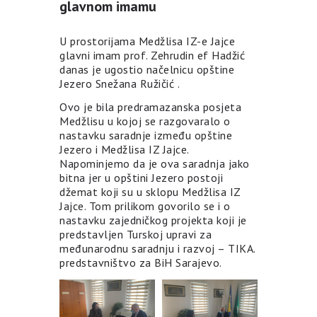
glavnom imamu
U prostorijama Medžlisa IZ-e Jajce
glavni imam prof. Zehrudin ef Hadžić
danas je ugostio načelnicu opštine
Jezero Snežana Ružičić .
Ovo je bila predramazanska posjeta
Medžlisu u kojoj se razgovaralo o
nastavku saradnje između opštine
Jezero i Medžlisa IZ Jajce.
Napominjemo da je ova saradnja jako
bitna jer u opštini Jezero postoji
džemat koji su u sklopu Medžlisa IZ
Jajce. Tom prilikom govorilo se i o
nastavku zajedničkog projekta koji je
predstavljen Turskoj upravi za
međunarodnu saradnju i razvoj – TIKA.
predstavništvo za BiH Sarajevo.