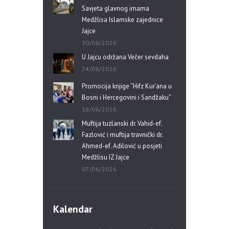
Savjeta glavnog imama
Medžlisa Islamske zajednice
Jajce
30/06/2026
U Jajcu održana Večer sevdaha
24/06/2026
Promocija knjige “Hifz Kur’ana u
Bosni i Hercegovini i Sandžaku”
18/06/2026
Muftija tuzlanski dr. Vahid-ef.
Fazlović i muftija travnički dr.
Ahmed-ef. Adilović u posjeti
Medžlisu IZ Jajce
07/06/2026
Kalendar