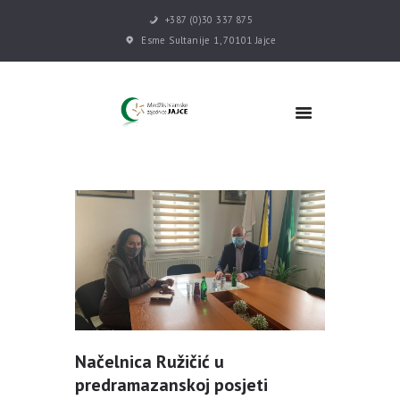
+387 (0)30 337 875
Esme Sultanije 1, 70101 Jajce
POČETNA
VIJESTI
MEDŽLIS
DŽEMATI
MEKTEB
ASOCIJACIJE
USLUGE
MULTIMEDIJA
KONTAKT
DONACIJE
Načelnica Ružičić u
predramazanskoj posjeti