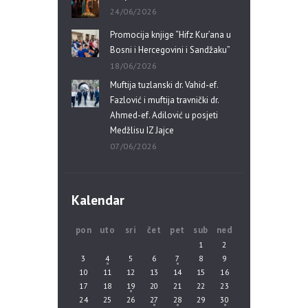
24/06/2026
Promocija knjige “Hifz Kur’ana u
Bosni i Hercegovini i Sandžaku”
18/06/2026
Muftija tuzlanski dr. Vahid-ef.
Fazlović i muftija travnički dr.
Ahmed-ef. Adilović u posjeti
Medžlisu IZ Jajce
07/06/2026
Kalendar
pon
uto
sri
čet
pet
sub
ned
1
2
3
4
5
6
7
8
9
10
11
12
13
14
15
16
17
18
19
20
21
22
23
24
25
26
27
28
29
30