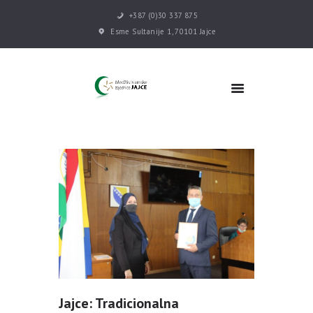
+387 (0)30 337 875
Esme Sultanije 1, 70101 Jajce
POČETNA
VIJESTI
MEDŽLIS
DŽEMATI
MEKTEB
ASOCIJACIJE
USLUGE
MULTIMEDIJA
KONTAKT
DONACIJE
Jajce: Tradicionalna