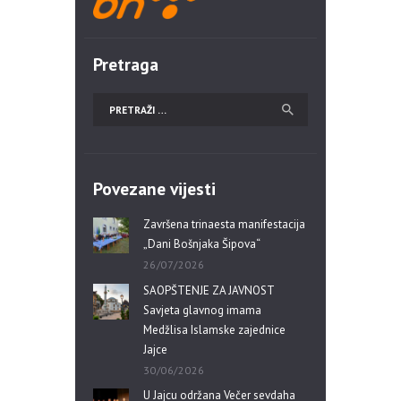
Pretraga
Povezane vijesti
Završena trinaesta manifestacija
„Dani Bošnjaka Šipova“
26/07/2026
SAOPŠTENJE ZA JAVNOST
Savjeta glavnog imama
Medžlisa Islamske zajednice
Jajce
30/06/2026
U Jajcu održana Večer sevdaha