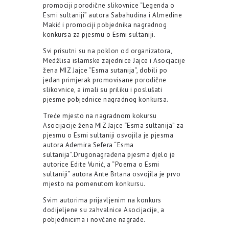
promociji porodične slikovnice “Legenda o
Esmi sultaniji” autora Sabahudina i Almedine
Makić i promociji pobjednika nagradnog
konkursa za pjesmu o Esmi sultaniji.
Svi prisutni su na poklon od organizatora,
Medžlisa islamske zajednice Jajce i Asocjacije
žena MIZ Jajce “Esma sutanija”, dobili po
jedan primjerak promovisane porodične
slikovnice, a imali su priliku i poslušati
pjesme pobjednice nagradnog konkursa.
Treće mjesto na nagradnom kokursu
Asocijacije žena MIZ Jajce “Esma sultanija” za
pjesmu o Esmi sultaniji osvojila je pjesma
autora Ademira Sefera “Esma
sultanija”.Drugonagrađena pjesma djelo je
autorice Edite Vunić, a “Poema o Esmi
sultaniji” autora Ante Brtana osvojila je prvo
mjesto na pomenutom konkursu.
Svim autorima prijavljenim na konkurs
dodijeljene su zahvalnice Asocijacije, a
pobjednicima i novčane nagrade.