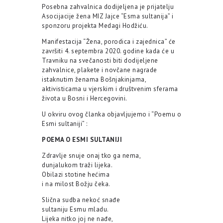
Posebna zahvalnica dodijeljena je prijatelju
Asocijacije žena MIZ Jajce “Esma sultanija” i
sponzoru projekta Medagi Hodžiću.
Manifestacija “Žena, porodica i zajednica” će
završiti 4. septembra 2020. godine kada će u
Travniku na svečanosti biti dodijeljene
zahvalnice, plakete i novčane nagrade
istaknutim ženama Bošnjakinjama,
aktivisticama u vjerskim i društvenim sferama
života u Bosni i Hercegovini.
U okviru ovog članka objavljujemo i “Poemu o
Esmi sultaniji” :
POEMA O ESMI SULTANIJI
Zdravlje snuje onaj tko ga nema,
dunjalukom traži lijeka.
Obilazi stotine hećima
i na milost Božju čeka.
Slična sudba nekoć snađe
sultaniju Esmu mladu.
Lijeka nitko joj ne nađe,