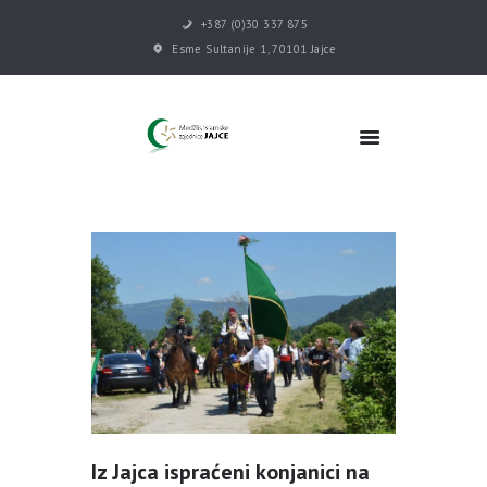
+387 (0)30 337 875
Esme Sultanije 1, 70101 Jajce
POČETNA
VIJESTI
MEDŽLIS
DŽEMATI
MEKTEB
ASOCIJACIJE
USLUGE
MULTIMEDIJA
KONTAKT
DONACIJE
Iz Jajca ispraćeni konjanici na