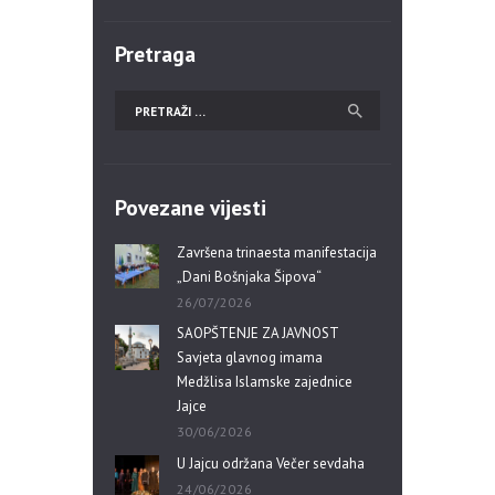
Pretraga
Povezane vijesti
Završena trinaesta manifestacija
„Dani Bošnjaka Šipova“
26/07/2026
SAOPŠTENJE ZA JAVNOST
Savjeta glavnog imama
Medžlisa Islamske zajednice
Jajce
30/06/2026
U Jajcu održana Večer sevdaha
24/06/2026