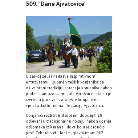
509. ”Dane Ajvatovice’
U žarkoj želji i nadasve inspirativnom
entuzijazmu i ljubavi viteških konjanika da
ožive staru tradiciju ispraćaja konjanika nakon
podne-namaza sa musale Varošnice u Jajcu je
izvršena prozivka za viteške konjanike na
vjersko-kulturnu manifestaciju Ajvatovica.
Konjanici različitih starosnih dobi, njih 18
odjeveni u tradicionalnu nošnju, nakon učenja
odlomaka iz Kurana i dove koju je proučio
prof. Zehrudin ef. Hadžić, glavni imam MIZ