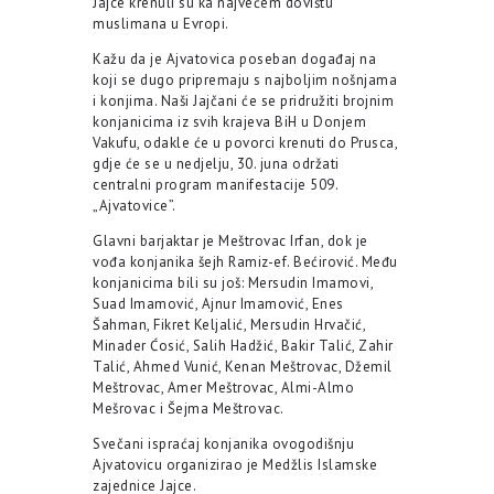
Jajce krenuli su ka najvećem dovištu
muslimana u Evropi.
Kažu da je Ajvatovica poseban događaj na
koji se dugo pripremaju s najboljim nošnjama
i konjima. Naši Jajčani će se pridružiti brojnim
konjanicima iz svih krajeva BiH u Donjem
Vakufu, odakle će u povorci krenuti do Prusca,
gdje će se u nedjelju, 30. juna održati
centralni program manifestacije 509.
„Ajvatovice”.
Glavni barjaktar je Meštrovac Irfan, dok je
vođa konjanika šejh Ramiz-ef. Bećirović. Među
konjanicima bili su još: Mersudin Imamovi,
Suad Imamović, Ajnur Imamović, Enes
Šahman, Fikret Keljalić, Mersudin Hrvačić,
Minader Ćosić, Salih Hadžić, Bakir Talić, Zahir
Talić, Ahmed Vunić, Kenan Meštrovac, Džemil
Meštrovac, Amer Meštrovac, Almi-Almo
Mešrovac i Šejma Meštrovac.
Svečani ispraćaj konjanika ovogodišnju
Ajvatovicu organizirao je Medžlis Islamske
zajednice Jajce.