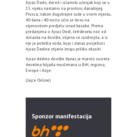
Ajvaz Dedo, derviš i islamski učenjak koji se u
15. vijeku nastanio na prostoru današnjeg
Prusca, nakon dugotrajne suše u ovom mjestu,
40 dana i 40 noćio učio je dovu na
stjenovitom predjelu iznad kasabe. Prema
predanjima o Ajvaz Dedi, četrdesetu noć od
dolaska na dovište, stijena se razdvojila, a iz
nje je potekla voda, koju i danas posjetioci
Ajvaz Dedine stijene imaju priliku okusiti.
Ajvaz-dedino dovište danas je mjesto susreta
desetina hiljada muslimana iz BiH, regiona,
Evrope i Azije.
(Jajce Online)
Sponzor manifestacija