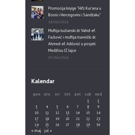
Promocija knjige “Hifz Kur’ana u
Bosni i Hercegovini i Sandžaku”
18/06/2026
Muftija tuzlanski dr. Vahid-ef.
Fazlović i muftija travnički dr.
Ahmed-ef. Adilović u posjeti
Medžlisu IZ Jajce
07/06/2026
Kalendar
pon
uto
sri
čet
pet
sub
ned
1
2
3
4
5
6
7
8
9
10
11
12
13
14
15
16
17
18
19
20
21
22
23
24
25
26
27
28
29
30
« maj
jul »