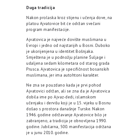
Duga tradicija
Nakon prolaska kroz stijenu i učenja dove, na
platou Ajvatovice bit će održan svečani
program manifestacije.
Ajvatovica je najveće dovište muslimana u
Evropi i jedno od najstarijih u Bosni. Duboko
je ukorijenjena u identitet Bošnjaka.
Smještena je u podnožju planine Šuljage i
udaljena sedam kilometara od starog grada
Prusca. Ajvatovica je specifičnost bosanskih
muslimana, jer ima autohtoni karakter.
Ne zna se pouzdano kada je prvi pohod
Ajvatovici održan, ali se zna da je Ajvatovica
dobila ime po Ajvaz-dedi, islamskom
učenjaku i dervišu koji je u 15. vijeku u Bosnu
došao s prostora današnje Turske. Nakon
1946. godine održavanje Ajvatovice bilo je
zabranjeno, a tradicija je obnovljena 1990.
godine. Jubilarna, 500. manifestacija održana
je u junu 2010. godine.