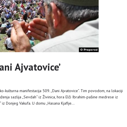
ani Ajvatovice’
o-kulturna manifestacija 509. „Dani Ajvatovice”. Tim povodom, na lokaciji
enja sazlija „Sevdah“ iz Živinica, hora Elči Ibrahim-pašine medrese iz
e“ iz Donjeg Vakufa. U domu „Hasana Kjafije…