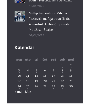
Bosni i Hercegovini i Sandžaku”
18/06/2026
Muftija tuzlanski dr. Vahid-ef.
Fazlović i muftija travnički dr.
Ahmed-ef. Adilović u posjeti
Medžlisu IZ Jajce
07/06/2026
Kalendar
pon
uto
sri
čet
pet
sub
ned
1
2
3
4
5
6
7
8
9
10
11
12
13
14
15
16
17
18
19
20
21
22
23
24
25
26
27
28
29
30
« maj
jul »