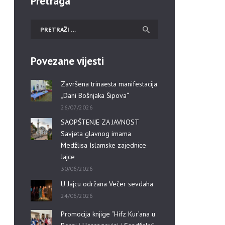
Pretraga
Povezane vijesti
Završena trinaesta manifestacija
„Dani Bošnjaka Šipova“
26/07/2026
SAOPŠTENJE ZA JAVNOST
Savjeta glavnog imama
Medžlisa Islamske zajednice
Jajce
30/06/2026
U Jajcu održana Večer sevdaha
24/06/2026
Promocija knjige “Hifz Kur’ana u