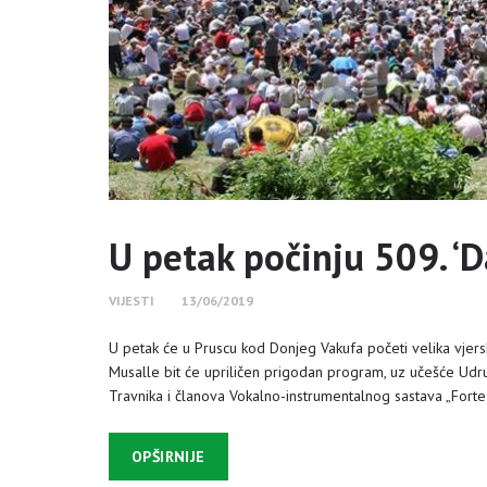
U petak počinju 509. ‘D
VIJESTI
13/06/2019
U petak će u Pruscu kod Donjeg Vakufa početi velika vjersk
Musalle bit će upriličen prigodan program, uz učešće Udruž
Travnika i članova Vokalno-instrumentalnog sastava „Fort
OPŠIRNIJE