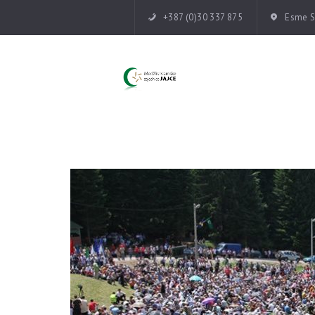
+387 (0)30 337 875
Esme Su