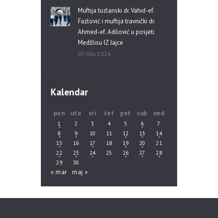
Muftija tuzlanski dr. Vahid-ef.
Fazlović i muftija travnički dr.
Ahmed-ef. Adilović u posjeti
Medžlisu IZ Jajce
07/06/2026
Kalendar
pon
uto
sri
čet
pet
sub
ned
1
2
3
4
5
6
7
8
9
10
11
12
13
14
15
16
17
18
19
20
21
22
23
24
25
26
27
28
29
30
« mar
maj »