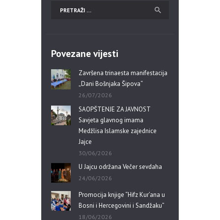
Povezane vijesti
Završena trinaesta manifestacija
„Dani Bošnjaka Šipova“
26/07/2026
SAOPŠTENJE ZA JAVNOST
Savjeta glavnog imama
Medžlisa Islamske zajednice
Jajce
30/06/2026
U Jajcu održana Večer sevdaha
24/06/2026
Promocija knjige “Hifz Kur’ana u
Bosni i Hercegovini i Sandžaku”
18/06/2026