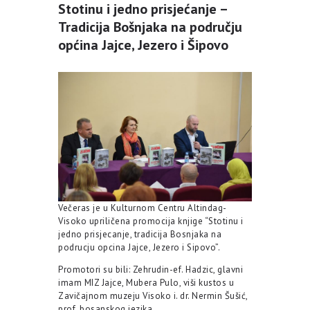
Stotinu i jedno prisjećanje –
Tradicija Bošnjaka na području
općina Jajce, Jezero i Šipovo
Večeras je u Kulturnom Centru Altindag-
Visoko upriličena promocija knjige “Stotinu i
jedno prisjecanje, tradicija Bosnjaka na
podrucju opcina Jajce, Jezero i Sipovo”.
Promotori su bili: Zehrudin-ef. Hadzic, glavni
imam MIZ Jajce, Mubera Pulo, viši kustos u
Zavičajnom muzeju Visoko i. dr. Nermin Šušić,
prof. bosanskog jezika.