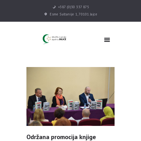
+387 (0)30 337 875
Esme Sultanije 1, 70101 Jajce
POČETNA
VIJESTI
MEDŽLIS
DŽEMATI
MEKTEB
ASOCIJACIJE
USLUGE
MULTIMEDIJA
KONTAKT
DONACIJE
Održana promocija knjige