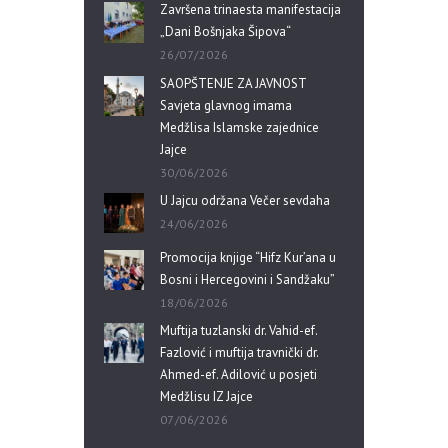
Završena trinaesta manifestacija
„Dani Bošnjaka Šipova“
26/07/2026
SAOPŠTENJE ZA JAVNOST
Savjeta glavnog imama
Medžlisa Islamske zajednice
Jajce
30/06/2026
U Jajcu održana Večer sevdaha
24/06/2026
Promocija knjige “Hifz Kur’ana u
Bosni i Hercegovini i Sandžaku”
18/06/2026
Muftija tuzlanski dr. Vahid-ef.
Fazlović i muftija travnički dr.
Ahmed-ef. Adilović u posjeti
Medžlisu IZ Jajce
07/06/2026