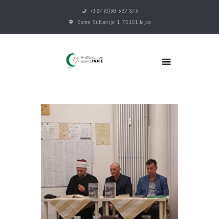
+387 (0)30 337 875
Esme Sultanije 1, 70101 Jajce
POČETNA
VIJESTI
MEDŽLIS
DŽEMATI
MEKTEB
ASOCIJACIJE
USLUGE
MULTIMEDIJA
KONTAKT
DONACIJE