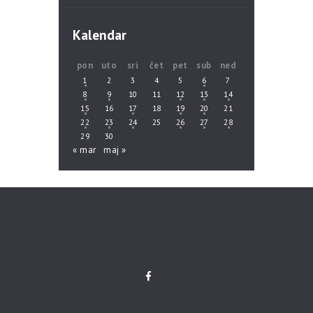
Kalendar
pon
uto
sri
čet
pet
sub
ned
1
2
3
4
5
6
7
8
9
10
11
12
13
14
15
16
17
18
19
20
21
22
23
24
25
26
27
28
29
30
« mar
maj »