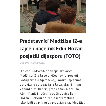
Predstavnici Medžlisa IZ-e
Jajce i načelnik Edin Hozan
posjetili dijasporu (FOTO)
VIJESTI
09/04/2019
U okviru redovnih godišnjih aktivnosti
Medžlisa IZ-e Jajce u višednevnoj posjeti
Bošnjacima u Njemačkoj, i našim Jajčanima,
boravila je delegacija iz Jajca, glavni imam
Zehrudin-ef. Hadžić, predsjednik Medžlisa
Almir Kunić i načelnik općine Jajce Edin
Hozan. U okviru druženja u džematima
iskoristili su priliku da predstave rad Medžlisa