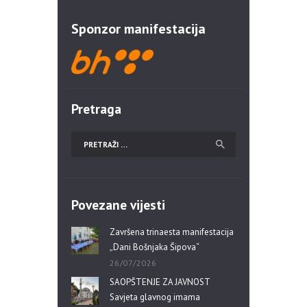
Sponzor manifestacija
Pretraga
Povezane vijesti
Završena trinaesta manifestacija
„Dani Bošnjaka Šipova“
26/07/2026
SAOPŠTENJE ZA JAVNOST
Savjeta glavnog imama