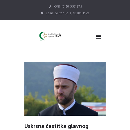
+387 (0)30 337 875
Esme Sultanije 1, 70101 Jajce
POČETNA
VIJESTI
MEDŽLIS
DŽEMATI
MEKTEB
ASOCIJACIJE
USLUGE
MULTIMEDIJA
KONTAKT
DONACIJE
Uskrsna čestitka glavnog