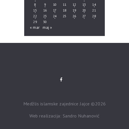
8
9
10
11
12
13
14
15
16
17
18
19
20
21
22
23
24
25
26
27
28
29
30
« mar
maj »
Medžlis islamske zajednice Jajce ©2026
Web realizacija: Sandro Nuhanović