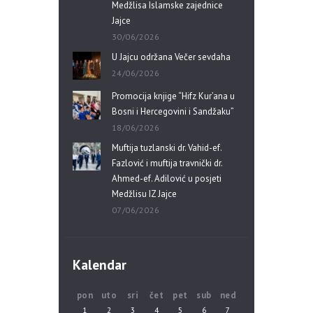
Medžlisa Islamske zajednice
Jajce
30/06/2026
U Jajcu održana Večer sevdaha
24/06/2026
Promocija knjige “Hifz Kur’ana u
Bosni i Hercegovini i Sandžaku”
18/06/2026
Muftija tuzlanski dr. Vahid-ef.
Fazlović i muftija travnički dr.
Ahmed-ef. Adilović u posjeti
Medžlisu IZ Jajce
07/06/2026
Kalendar
pon
uto
sri
čet
pet
sub
ned
1
2
3
4
5
6
7