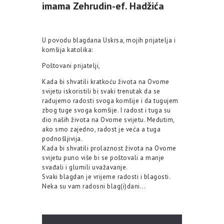
imama Zehrudin-ef. Hadžića
U povodu blagdana Uskrsa, mojih prijatelja i
komšija katolika:
Poštovani prijatelji,
Kada bi shvatili kratkoću života na Ovome
svijetu iskoristili bi svaki trenutak da se
radujemo radosti svoga komšije i da tugujem
zbog tuge svoga komšije. I radost i tuga su
dio naših života na Ovome svijetu. Medutim,
ako smo zajedno, radost je veća a tuga
podnošljivija.
Kada bi shvatili prolaznost života na Ovome
svijetu puno više bi se poštovali a manje
svađali i glumili uvažavanje.
Svaki blagdan je vrijeme radosti i blagosti.
Neka su vam radosni blag(i)dani…