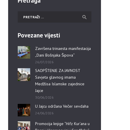
Pretraga
Povezane vijesti
Završena trinaesta manifestacija
„Dani Bošnjaka Šipova“
26/07/2026
SAOPŠTENJE ZA JAVNOST
Savjeta glavnog imama
Medžlisa Islamske zajednice
Jajce
30/06/2026
U Jajcu održana Večer sevdaha
24/06/2026
Promocija knjige “Hifz Kur’ana u