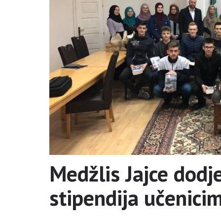
Medžlis Jajce dodj
stipendija učenic