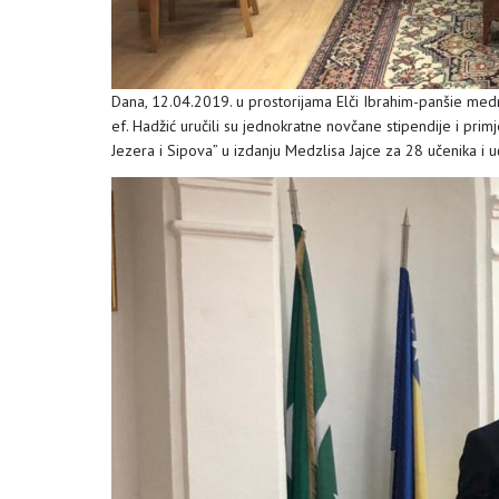
Dana, 12.04.2019. u prostorijama Elči Ibrahim-panšie med
ef. Hadžić uručili su jednokratne novčane stipendije i primje
Jezera i Sipova” u izdanju Medzlisa Jajce za 28 učenika i uč