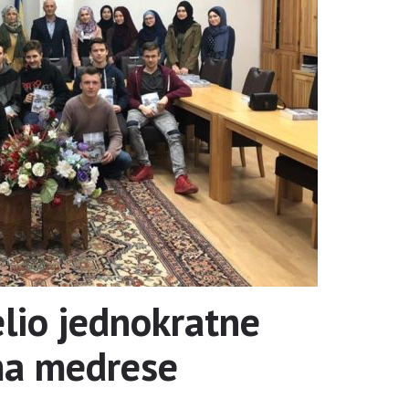
elio jednokratne
ima medrese