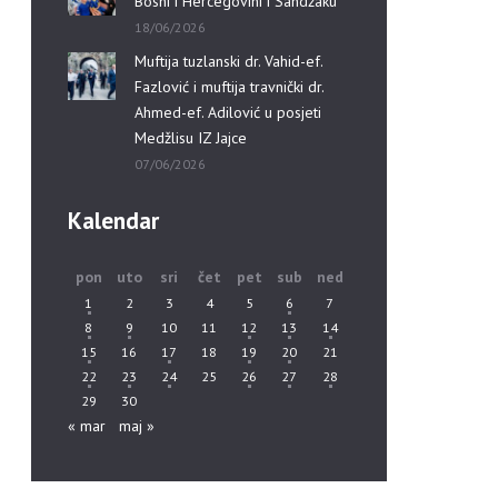
Bosni i Hercegovini i Sandžaku”
18/06/2026
Muftija tuzlanski dr. Vahid-ef.
Fazlović i muftija travnički dr.
Ahmed-ef. Adilović u posjeti
Medžlisu IZ Jajce
07/06/2026
Kalendar
pon
uto
sri
čet
pet
sub
ned
1
2
3
4
5
6
7
8
9
10
11
12
13
14
15
16
17
18
19
20
21
22
23
24
25
26
27
28
29
30
« mar
maj »