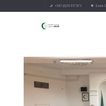
+387 (0)30 337 875
Esme Su