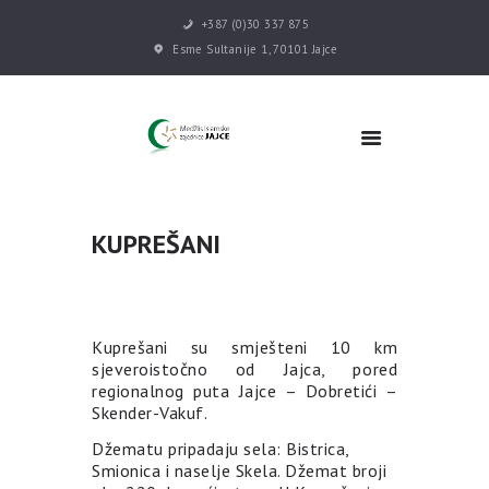
+387 (0)30 337 875
Esme Sultanije 1, 70101 Jajce
POČETNA
VIJESTI
MEDŽLIS
KUPREŠANI
DŽEMATI
MEKTEB
ASOCIJACIJE
USLUGE
Kuprešani su smješteni 10 km
MULTIMEDIJA
sjeveroistočno od Jajca, pored
regionalnog puta Jajce – Dobretići –
KONTAKT
Skender-Vakuf.
DONACIJE
Džematu pripadaju sela: Bistrica,
Smionica i naselje Skela. Džemat broji