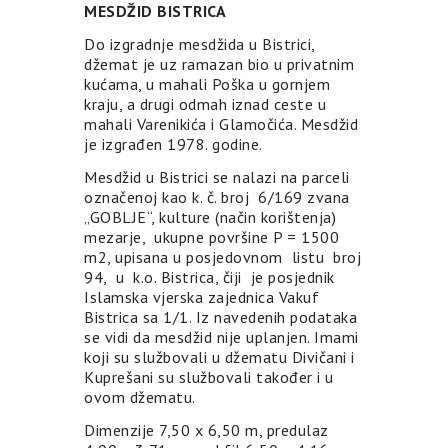
MESDŽID BISTRICA
Do izgradnje mesdžida u Bistrici,
džemat je uz ramazan bio u privatnim
kućama, u mahali Poška u gornjem
kraju, a drugi odmah iznad ceste u
mahali Varenikića i Glamočića. Mesdžid
je izgrađen 1978. godine.
Mesdžid u Bistrici se nalazi na parceli
označenoj kao k. č. broj 6/169 zvana
„GOBLJE“, kulture (način korištenja)
mezarje, ukupne površine P = 1500
m2, upisana u posjedovnom listu broj
94, u k.o. Bistrica, čiji je posjednik
Islamska vjerska zajednica Vakuf
Bistrica sa 1/1. Iz navedenih podataka
se vidi da mesdžid nije uplanjen. Imami
koji su službovali u džematu Divičani i
Kuprešani su službovali također i u
ovom džematu.
Dimenzije 7,50 x 6,50 m, predulaz