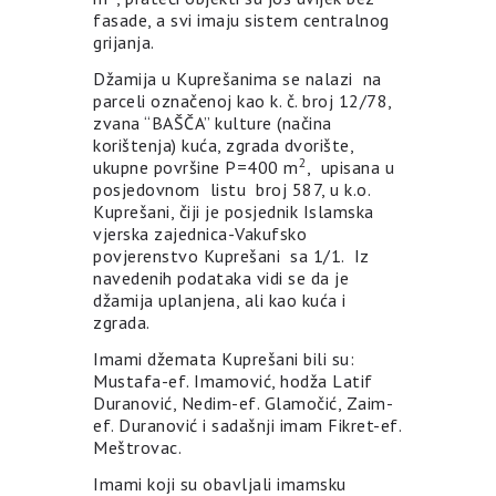
fasade, a svi imaju sistem centralnog
grijanja.
Džamija u Kuprešanima se nalazi na
parceli označenoj kao k. č. broj 12/78,
zvana “BAŠČA” kulture (načina
korištenja) kuća, zgrada dvorište,
2
ukupne površine P=400 m
, upisana u
posjedovnom listu broj 587, u k.o.
Kuprešani, čiji je posjednik Islamska
vjerska zajednica-Vakufsko
povjerenstvo Kuprešani sa 1/1. Iz
navedenih podataka vidi se da je
džamija uplanjena, ali kao kuća i
zgrada.
Imami džemata Kuprešani bili su:
Mustafa-ef. Imamović, hodža Latif
Duranović, Nedim-ef. Glamočić, Zaim-
ef. Duranović i sadašnji imam Fikret-ef.
Meštrovac.
Imami koji su obavljali imamsku