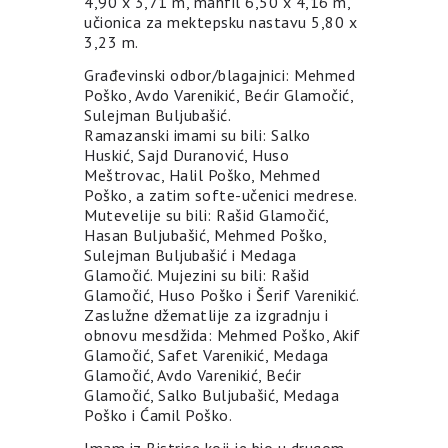
4,90 x 3,71 m, mahfil 6,50 x 4,16 m,
učionica za mektepsku nastavu 5,80 x
3,23 m.
Građevinski odbor/blagajnici: Mehmed
Poško, Avdo Varenikić, Bećir Glamočić,
Sulejman Buljubašić.
Ramazanski imami su bili: Salko
Huskić, Sajd Duranović, Huso
Meštrovac, Halil Poško, Mehmed
Poško, a zatim softe-učenici medrese.
Mutevelije su bili: Rašid Glamočić,
Hasan Buljubašić, Mehmed Poško,
Sulejman Buljubašić i Medaga
Glamočić. Mujezini su bili: Rašid
Glamočić, Huso Poško i Šerif Varenikić.
Zaslužne džematlije za izgradnju i
obnovu mesdžida: Mehmed Poško, Akif
Glamočić, Safet Varenikić, Medaga
Glamočić, Avdo Varenikić, Bećir
Glamočić, Salko Buljubašić, Medaga
Poško i Ćamil Poško.
Imam iz Bistrice koji je bio u drugom