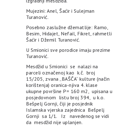
izgradnji mesdžida.
Mujezini: Anel, Šaćir i Sulejman
Turanović.
Posebno zaslužne džematlije: Ramo,
Besim, Hidajet, Nefail, Fikret, rahmetli
Šaćir i Džemil Turanović.
U Smionici sve porodice imaju prezime
Turanović.
Mesdžid u Smionici se nalazi na
parceli označenoj kao k.č. broj
15/205, zvana „BAŠČA“ kulture (način
korištenja) oranica-njiva 4. klase
ukupne površine P= 160 m2, upisana u
posjedovnom listu broj 394, u k.o.
Bešpelj Gornji, čiji je posjednik
Islamska vjerska zajednica Bešpelj
Gornji sa 1/1. Iz navedenog se vidi
da mesdžid nije uplanjen.