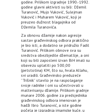
godine. Prilikom izgradnje 1990.-1992.
godine glavni aktivisti su bili: Džemil
Turanović, Mujo Vuković, Sulejman
Vuković i Muharem Vuković, koji je
preuzeo dužnost blagajnika od
Džemila Turanovića.
Za obnovu džamije nakon agresije
sastav građevinskog odbora praktično
je bio isti, a dodatno se pridružio Fadil
Turanović. Prilikom obnove sva su
sredstva obezbjedile džematlije, a oni
koji su bili zaposleni izvan BiH imali su
obavezu uplatiti po 500,00
(petstotina) KM, što su, hvala Allahu,
svi uradili. Građevinsko preduzeće
”Trišnik” stavilo je na raspolaganje
svoje radnike i oni su učestvovali u
malterisanju džamije. Prilikom gradnje
munare 2006. godine za predsjednika
građevinskog odbora imenovan je
hadži Ibro Turanović, a iste godine
počela je izgradnja imamske kuće, u