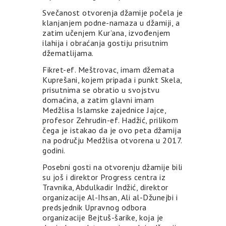
Svečanost otvorenja džamije počela je
klanjanjem podne-namaza u džamiji, a
zatim učenjem Kur’ana, izvođenjem
ilahija i obraćanja gostiju prisutnim
džematlijama.
Fikret-ef. Meštrovac, imam džemata
Kuprešani, kojem pripada i punkt Skela,
prisutnima se obratio u svojstvu
domaćina, a zatim glavni imam
Medžlisa Islamske zajednice Jajce,
profesor Zehrudin-ef. Hadžić, prilikom
čega je istakao da je ovo peta džamija
na području Medžlisa otvorena u 2017.
godini.
Posebni gosti na otvorenju džamije bili
su još i direktor Progress centra iz
Travnika, Abdulkadir Indžić, direktor
organizacije Al-Ihsan, Ali al-Džunejbi i
predsjednik Upravnog odbora
organizacije Bejtuš-šarike, koja je