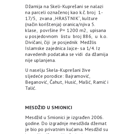
Džamija na Skeli-Kuprešani se nalazi
na parceli označenoj kao k.č. broj 1-
17/5, zvana „HRASTNIK“, kulture
(način korištenja) oranica/njiva 5.
klase, površine P= 1200 m2, upisana
u posjedovnom listu broj 886, u k.o.
Divičani, čiji je posjednik Medžlis
Islamske zajednica Jajce- sa 1/4. Iz
navedenih podataka se vidi da džamija
nije uplanjena.
U naselju Skela-Kuprešani žive
sljedeće porodice: Bajramović,
Beganović, Čahut, Husić, Mašić, Ramić i
Talić.
MESDŽID U SMIONICI
Mesdžid u Smionici je izgrađen 2006.
godine. Do izgradnje mesdžida džemat
je bio po privatnim kućama. Mesdžid su