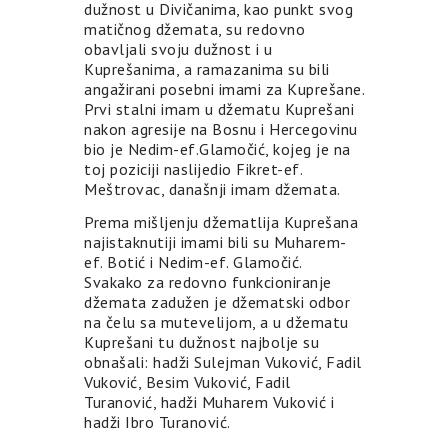
dužnost u Divičanima, kao punkt svog
matičnog džemata, su redovno
obavljali svoju dužnost i u
Kuprešanima, a ramazanima su bili
angažirani posebni imami za Kuprešane.
Prvi stalni imam u džematu Kuprešani
nakon agresije na Bosnu i Hercegovinu
bio je Nedim-ef.Glamočić, kojeg je na
toj poziciji naslijedio Fikret-ef.
Meštrovac, današnji imam džemata.
Prema mišljenju džematlija Kuprešana
najistaknutiji imami bili su Muharem-
ef. Botić i Nedim-ef. Glamočić.
Svakako za redovno funkcioniranje
džemata zadužen je džematski odbor
na čelu sa mutevelijom, a u džematu
Kuprešani tu dužnost najbolje su
obnašali: hadži Sulejman Vuković, Fadil
Vuković, Besim Vuković, Fadil
Turanović, hadži Muharem Vuković i
hadži Ibro Turanović.