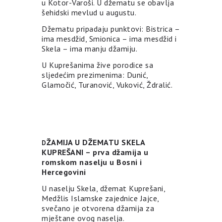
u Kotor-Varoši. U džematu se obavlja
šehidski mevlud u augustu.
Džematu pripadaju punktovi: Bistrica –
ima mesdžid, Smionica – ima mesdžid i
Skela – ima manju džamiju.
U Kuprešanima žive porodice sa
sljedećim prezimenima: Dunić,
Glamočić, Turanović, Vuković, Ždralić.
ŽAMIJA U DŽEMATU SKELA
D
KUPREŠANI – prva džamija u
romskom naselju u Bosni i
Hercegovini
U naselju Skela, džemat Kuprešani,
Medžlis Islamske zajednice Jajce,
svečano je otvorena džamija za
mještane ovog naselja.