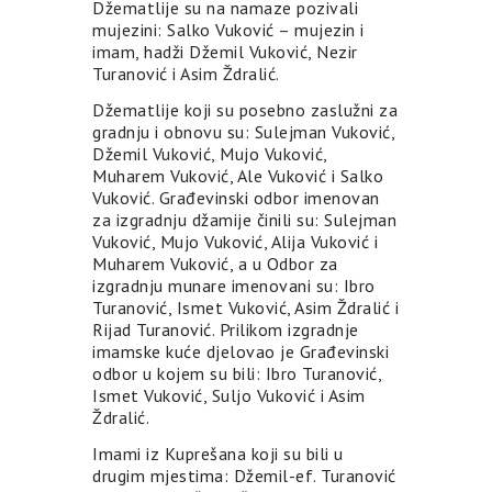
Džematlije su na namaze pozivali
mujezini: Salko Vuković – mujezin i
imam, hadži Džemil Vuković, Nezir
Turanović i Asim Ždralić.
Džematlije koji su posebno zaslužni za
gradnju i obnovu su: Sulejman Vuković,
Džemil Vuković, Mujo Vuković,
Muharem Vuković, Ale Vuković i Salko
Vuković. Građevinski odbor imenovan
za izgradnju džamije činili su: Sulejman
Vuković, Mujo Vuković, Alija Vuković i
Muharem Vuković, a u Odbor za
izgradnju munare imenovani su: Ibro
Turanović, Ismet Vuković, Asim Ždralić i
Rijad Turanović. Prilikom izgradnje
imamske kuće djelovao je Građevinski
odbor u kojem su bili: Ibro Turanović,
Ismet Vuković, Suljo Vuković i Asim
Ždralić.
Imami iz Kuprešana koji su bili u
drugim mjestima: Džemil-ef. Turanović