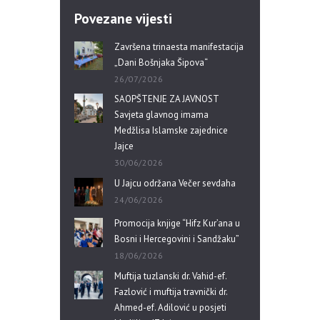
Povezane vijesti
Završena trinaesta manifestacija
„Dani Bošnjaka Šipova“
26/07/2026
SAOPŠTENJE ZA JAVNOST
Savjeta glavnog imama
Medžlisa Islamske zajednice
Jajce
30/06/2026
U Jajcu održana Večer sevdaha
24/06/2026
Promocija knjige “Hifz Kur’ana u
Bosni i Hercegovini i Sandžaku”
18/06/2026
Muftija tuzlanski dr. Vahid-ef.
Fazlović i muftija travnički dr.
Ahmed-ef. Adilović u posjeti