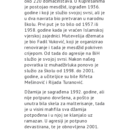
oko 220 domaćinstava. U Kuprešanima
je postojao mesdžid, izgrađen 1936.
godine i koji je služio svojoj svrsi, ali je
u dva navrata bio pretvaran u narodnu
školu. Prvi put je to bilo od 1957. ili
1958. godine kada je vraćen Islamskoj
vjerskoj zajednici. Mutevelija džemata
je bio Fadil Vuković, koji je organizirao
renoviranje i tada je mesdžid pokriven
crijepom. Od tada do agresije na BiH
služio je svojoj svrsi. Nakon našeg
povratka iz muhadžirluka ponovo je
služio za školu od 1998. do 2001.
godine, a učiteljice su bile Rifeta
Mešinović i Rijada Turanović.
Džamija je sagrađena 1992. godine, ali
nije potpuno dovršena, a pošto je
unutra bila skela za malterisanje, tada
je u visini mahfila sva džamija
potpođena i u njoj se klanjalo uz
ramazan. U agresiji je potpuno
devastirana, te je obnovljena 2001.