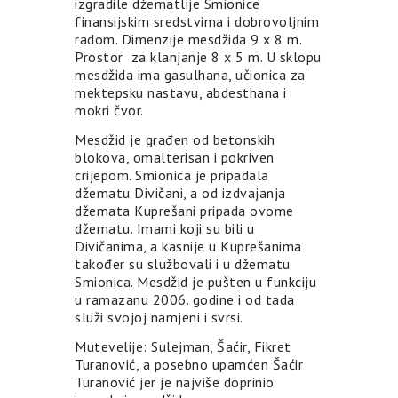
izgradile džematlije Smionice
finansijskim sredstvima i dobrovoljnim
radom. Dimenzije mesdžida 9 x 8 m.
Prostor za klanjanje 8 x 5 m. U sklopu
mesdžida ima gasulhana, učionica za
mektepsku nastavu, abdesthana i
mokri čvor.
Mesdžid je građen od betonskih
blokova, omalterisan i pokriven
crijepom. Smionica je pripadala
džematu Divičani, a od izdvajanja
džemata Kuprešani pripada ovome
džematu. Imami koji su bili u
Divičanima, a kasnije u Kuprešanima
također su službovali i u džematu
Smionica. Mesdžid je pušten u funkciju
u ramazanu 2006. godine i od tada
služi svojoj namjeni i svrsi.
Mutevelije: Sulejman, Šaćir, Fikret
Turanović, a posebno upamćen Šaćir
Turanović jer je najviše doprinio