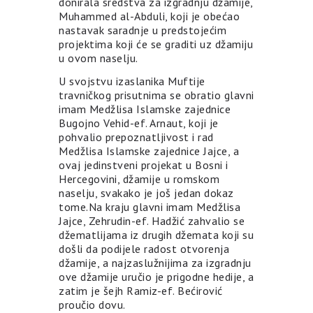
donirala sredstva za izgradnju džamije,
Muhammed al-Abduli, koji je obećao
nastavak saradnje u predstojećim
projektima koji će se graditi uz džamiju
u ovom naselju.
U svojstvu izaslanika Muftije
travničkog prisutnima se obratio glavni
imam Medžlisa Islamske zajednice
Bugojno Vehid-ef. Arnaut, koji je
pohvalio prepoznatljivost i rad
Medžlisa Islamske zajednice Jajce, a
ovaj jedinstveni projekat u Bosni i
Hercegovini, džamije u romskom
naselju, svakako je još jedan dokaz
tome.Na kraju glavni imam Medžlisa
Jajce, Zehrudin-ef. Hadžić zahvalio se
džematlijama iz drugih džemata koji su
došli da podijele radost otvorenja
džamije, a najzaslužnijima za izgradnju
ove džamije uručio je prigodne hedije, a
zatim je šejh Ramiz-ef. Bećirović
proučio dovu.