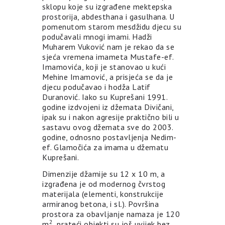
sklopu koje su izgrađene mektepska
prostorija, abdesthana i gasulhana. U
pomenutom starom mesdžidu djecu su
podučavali mnogi imami. Hadži
Muharem Vuković nam je rekao da se
sjeća vremena imameta Mustafe-ef.
Imamovića, koji je stanovao u kući
Mehine Imamović, a prisjeća se da je
djecu podučavao i hodža Latif
Duranović. Iako su Kuprešani 1991.
godine izdvojeni iz džemata Divičani,
ipak su i nakon agresije praktično bili u
sastavu ovog džemata sve do 2003.
godine, odnosno postavljenja Nedim-
ef. Glamočića za imama u džematu
Kuprešani.
Dimenzije džamije su 12 x 10 m, a
izgrađena je od modernog čvrstog
materijala (elementi, konstrukcije
armiranog betona, i sl.). Površina
prostora za obavljanje namaza je 120
2
m
, prateći objekti su još uvijek bez