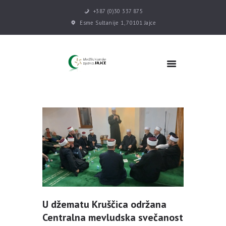
+387 (0)30 337 875
Esme Sultanije 1, 70101 Jajce
POČETNA
VIJESTI
MEDŽLIS
DŽEMATI
MEKTEB
ASOCIJACIJE
USLUGE
MULTIMEDIJA
KONTAKT
DONACIJE
U džematu Kruščica održana
Centralna mevludska svečanost