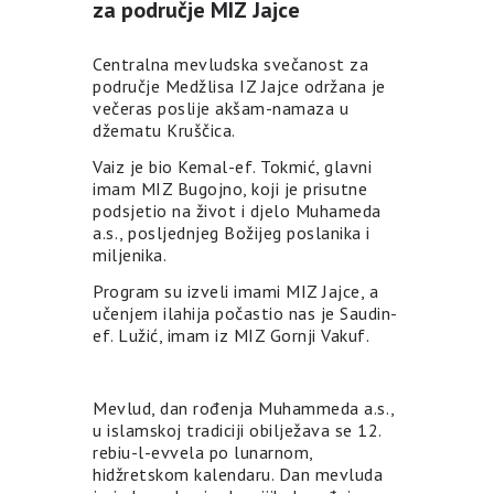
za područje MIZ Jajce
Centralna mevludska svečanost za
područje Medžlisa IZ Jajce održana je
večeras poslije akšam-namaza u
džematu Kruščica.
Vaiz je bio Kemal-ef. Tokmić, glavni
imam MIZ Bugojno, koji je prisutne
podsjetio na život i djelo Muhameda
a.s., posljednjeg Božijeg poslanika i
miljenika.
Program su izveli imami MIZ Jajce, a
učenjem ilahija počastio nas je Saudin-
ef. Lužić, imam iz MIZ Gornji Vakuf.
Mevlud, dan rođenja Muhammeda a.s.,
u islamskoj tradiciji obilježava se 12.
rebiu-l-evvela po lunarnom,
hidžretskom kalendaru. Dan mevluda