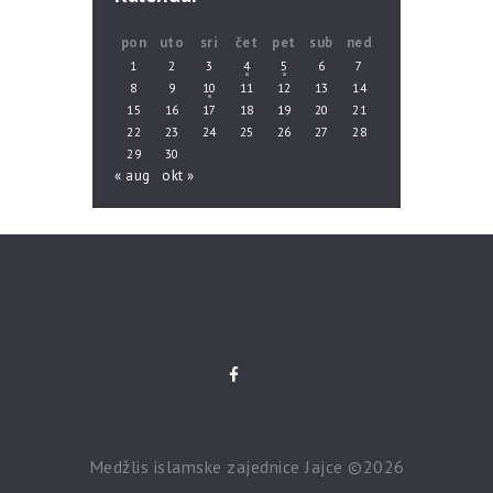
pon
uto
sri
čet
pet
sub
ned
1
2
3
4
5
6
7
8
9
10
11
12
13
14
15
16
17
18
19
20
21
22
23
24
25
26
27
28
29
30
« aug
okt »
Medžlis islamske zajednice Jajce ©2026