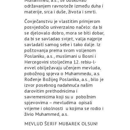
održavanjem ravnoteže između duha i
materije, srca i duše, života i smrti.
Čovječanstvu je vlastitim primjerom
posvjedočio univerzalno načelo: da bi
se djelovalo dobro, mora se biti dobar,
da bi se savladao svijet, valja najprije
savladati samog sebe i tako dalje. Iz
poštovanja prema svom voljenom
Poslaniku, a.s., muslimani u Bosni i
Hercegovini stoljećima 12. rebiu-l-
evvel obilježavaju učenjem mevluda,
pobožnog spjeva o Muhammedu, a.s.
Rođenje Božijeg Poslanika, a.s., bilo je
izvor posebnog nadahnuća našim
darovitim prethodnicima i
savremenicima koji su u pobožnim
spjevovima – mevludima opisali
vrijeme i okolnosti u kojima se rodio i
živio Muhammed, a.s.
MEVLUD ŠERIF MUBAREK OLSUN!