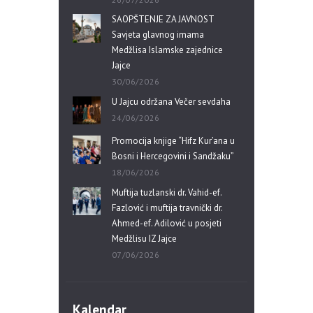
SAOPŠTENJE ZA JAVNOST
Savjeta glavnog imama
Medžlisa Islamske zajednice
Jajce
30/06/2026
U Jajcu održana Večer sevdaha
24/06/2026
Promocija knjige “Hifz Kur’ana u
Bosni i Hercegovini i Sandžaku”
18/06/2026
Muftija tuzlanski dr. Vahid-ef.
Fazlović i muftija travnički dr.
Ahmed-ef. Adilović u posjeti
Medžlisu IZ Jajce
07/06/2026
Kalendar