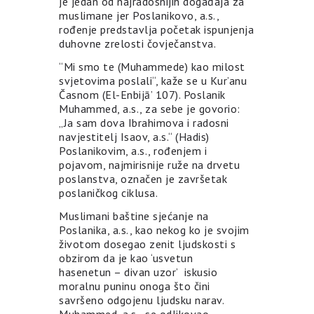
je jedan od najradosnijih događaja za
muslimane jer Poslanikovo, a.s.,
rođenje predstavlja početak ispunjenja
duhovne zrelosti čovječanstva.
“Mi smo te (Muhammede) kao milost
svjetovima poslali“, kaže se u Kur’anu
Časnom (El-Enbijā’ 107). Poslanik
Muhammed, a.s., za sebe je govorio:
„Ja sam dova Ibrahimova i radosni
navjestitelj Isaov, a.s.“ (Hadis)
Poslanikovim, a.s., rođenjem i
pojavom, najmirisnije ruže na drvetu
poslanstva, označen je završetak
poslaničkog ciklusa.
Muslimani baštine sjećanje na
Poslanika, a.s., kao nekog ko je svojim
životom dosegao zenit ljudskosti s
obzirom da je kao ‘usvetun
hasenetun – divan uzor’ iskusio
moralnu puninu onoga što čini
savršeno odgojenu ljudsku narav.
Muhammed, a.s., se odlikovao