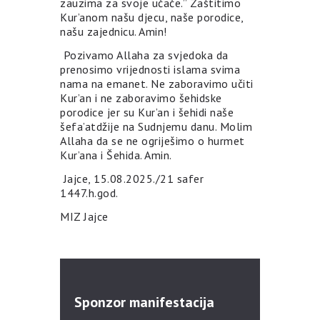
zauzima za svoje učače.” Zaštitimo
Kur’anom našu djecu, naše porodice,
našu zajednicu. Amin!
Pozivamo Allaha za svjedoka da
prenosimo vrijednosti islama svima
nama na emanet. Ne zaboravimo učiti
Kur’an i ne zaboravimo šehidske
porodice jer su Kur’an i šehidi naše
šefa’atdžije na Sudnjemu danu. Molim
Allaha da se ne ogriješimo o hurmet
Kur’ana i Šehida. Amin.
Jajce, 15.08.2025./21 safer
1447.h.god.
MIZ Jajce
Sponzor manifestacija