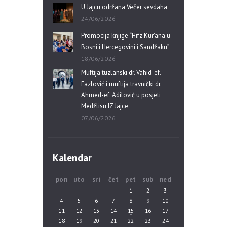
U Jajcu održana Večer sevdaha
24/06/2026
Promocija knjige “Hifz Kur’ana u
Bosni i Hercegovini i Sandžaku”
18/06/2026
Muftija tuzlanski dr. Vahid-ef.
Fazlović i muftija travnički dr.
Ahmed-ef. Adilović u posjeti
Medžlisu IZ Jajce
07/06/2026
Kalendar
pon
uto
sri
čet
pet
sub
ned
1
2
3
4
5
6
7
8
9
10
11
12
13
14
15
16
17
18
19
20
21
22
23
24