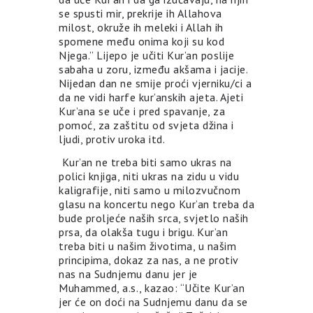
se spusti mir, prekrije ih Allahova
milost, okruže ih meleki i Allah ih
spomene među onima koji su kod
Njega.” Lijepo je učiti Kur’an poslije
sabaha u zoru, između akšama i jacije.
Nijedan dan ne smije proći vjerniku/ci a
da ne vidi harfe kur’anskih ajeta. Ajeti
Kur’ana se uče i pred spavanje, za
pomoć, za zaštitu od svjeta džina i
ljudi, protiv uroka itd.
Kur’an ne treba biti samo ukras na
polici knjiga, niti ukras na zidu u vidu
kaligrafije, niti samo u milozvučnom
glasu na koncertu nego Kur’an treba da
bude proljeće naših srca, svjetlo naših
prsa, da olakša tugu i brigu. Kur’an
treba biti u našim životima, u našim
principima, dokaz za nas, a ne protiv
nas na Sudnjemu danu jer je
Muhammed, a.s., kazao: “Učite Kur’an
jer će on doći na Sudnjemu danu da se