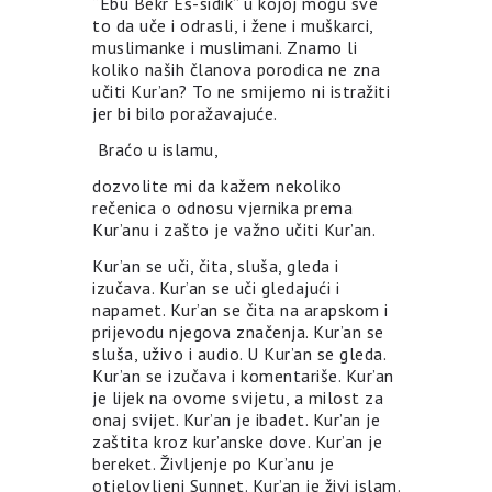
“Ebu Bekr Es-sidik” u kojoj mogu sve
to da uče i odrasli, i žene i muškarci,
muslimanke i muslimani. Znamo li
koliko naših članova porodica ne zna
učiti Kur’an? To ne smijemo ni istražiti
jer bi bilo poražavajuće.
Braćo u islamu,
dozvolite mi da kažem nekoliko
rečenica o odnosu vjernika prema
Kur’anu i zašto je važno učiti Kur’an.
Kur’an se uči, čita, sluša, gleda i
izučava. Kur’an se uči gledajući i
napamet. Kur’an se čita na arapskom i
prijevodu njegova značenja. Kur’an se
sluša, uživo i audio. U Kur’an se gleda.
Kur’an se izučava i komentariše. Kur’an
je lijek na ovome svijetu, a milost za
onaj svijet. Kur’an je ibadet. Kur’an je
zaštita kroz kur’anske dove. Kur’an je
bereket. Življenje po Kur’anu je
otjelovljeni Sunnet. Kur’an je živi islam.