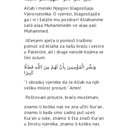
Allah i meleki Njegovi blagosiljaju
Vjerovjesnika. O vjernici, blagosiljajte
ga i vi i šaljite mu pozdrav! Allahumme
salli alaa Muhammedin ve alaa aali
Muhammed.
Učenjem ajeta o pomoći tražimo
pomoć od Allaha za našu braću i sestre
u Palestini, ali i druge narode kojima se
čini zulum:
وَبَشِّرِ الْمُؤْمِنِينَ بِأَنَّ لَهُمْ مِنَ اللَّهِ فَضْلًا
كَبِيرًا
“I obraduj vjernike da će Allah na njih
veliku milost prosuti.” Amin!
Poštovani prisutni, braćo muslimani,
znamo li koliko nas ne zna učiti Kur’an,
znamo li kada smo zadnji put uzeli
Kur’an u ruke, znamo li šta znači Kur’an
u životu vjernika, znamo li koliko nas