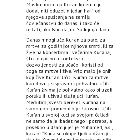
Muslimani imaju Kur’an kojem nije
dodat niti oduzet nijedan harf od
njegova spuštanja na zemlju
čovječanstvu do danas, i tako će
ostati, ako Bog da, do Sudnjega dana.
Danas mnogi uče Kur’an za pare, za
mrtve za godišnjice njihove smrti, ili za
žive na koncertima i večerima Kur’ana,
što je upitno u kontekstu
dozvoljenosti za učače i koristi od
toga za mrtve i žive. Vrlo malo je onih
koji žive Kur’an. Učiti Kur’an za mrtve
kao dovu je ispravno i pohvalno. Učiti
Kur’an živima je pohvalno kako bi uzeli
poruku ili uživali slušajući Kur’an.
Međutim, svesti bereket Kur’ana na
samo gore pomenuto je žalosno. Učiti
Kur’an u svojoj kući sa svojom čeljadi
ne samo da je ibadet nego i potreba, a
posebno u džamiji jer je Muhamed, a.s.,
kazao: “Kada se okupe ljudi u džamiji
da uče Kur’an i da ga izučavaju, na njih