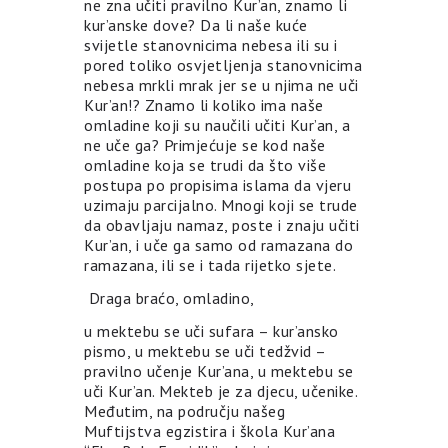
ne zna učiti pravilno Kur’an, znamo li
kur’anske dove? Da li naše kuće
svijetle stanovnicima nebesa ili su i
pored toliko osvjetljenja stanovnicima
nebesa mrkli mrak jer se u njima ne uči
Kur’an!? Znamo li koliko ima naše
omladine koji su naučili učiti Kur’an, a
ne uče ga? Primjećuje se kod naše
omladine koja se trudi da što više
postupa po propisima islama da vjeru
uzimaju parcijalno. Mnogi koji se trude
da obavljaju namaz, poste i znaju učiti
Kur’an, i uče ga samo od ramazana do
ramazana, ili se i tada rijetko sjete.
Draga braćo, omladino,
u mektebu se uči sufara – kur’ansko
pismo, u mektebu se uči tedžvid –
pravilno učenje Kur’ana, u mektebu se
uči Kur’an. Mekteb je za djecu, učenike.
Međutim, na području našeg
Muftijstva egzistira i škola Kur’ana