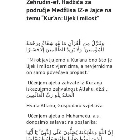
Zehrudin-ef. Hadžića za
područje Medžlisa IZ-e Jajce na
temu “Kur’an: lijek i milost”
وَنُنَزِّلُ مِنَ الْقُرْآنِ مَا هُوَ شِفَاءٌ وَرَحْمَةٌ
لِلْمُؤْمِنِينَ ۙ وَلَا يَزِيدُ الظَّالِمِينَ إِلَّاخَسَارًا
“Mi objavljujemo u Kur’anu ono što je
lijek i milost vjernicima, a nevjernicima
on samo povećava propast.”
Učenjem ajeta zahvale iz Kur’ana
iskazujemo zahvalnost Allahu, dž.š.,:
الْحَمْدُ لِلَّهِ رَبِّ الْعَالَمِينَ
Hvala Allahu, Gospodaru svjetova.
Učenjem ajeta o Muhamedu, a.s.,
donosimo salavat na poslanika:
إِنَّ اللَّهَ وَمَلَائِكَتَهُ يُصَلُّونَ عَلَى النَّبِيِّ ۚ يَا أَيُّهَا
الَّذِينَ آمَنُوا صَلُّوا عَلَيْهِوَسَلِّمُوا تَسْلِيمًا