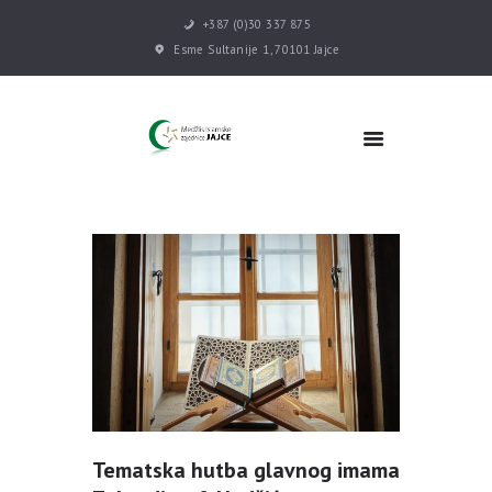
+387 (0)30 337 875
Esme Sultanije 1, 70101 Jajce
POČETNA
VIJESTI
MEDŽLIS
DŽEMATI
MEKTEB
ASOCIJACIJE
USLUGE
MULTIMEDIJA
KONTAKT
DONACIJE
Tematska hutba glavnog imama