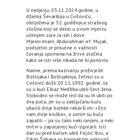
U nedjelju, 03.11.2024.godine, u
džamiji Ševaribija u Cvitoviću,
obilježena je 32. godišnjica strašnog
zločina koji se desio u ovom mjestu
učenjem sure Ja-sin i dove.
Mjesni imam, Abdurahman-ef. Mujak,
podsjetio je prisutne o važnosti
čuvanja spomena na žrtve zločina
kako se isti više nikada ne bi ponovio.
Naime, prema kazivanju preživjelih
Bošnjaka i Bošnjakinja, četnici su u
Cvitović došli 03.11.1992. godine, te
su u kući Elkaz Nedžiba ubili šest žena.
Slobodno se može reći da su ih ubili po
dva puta, jer su u zaključanu kuću
ubacili dvije bombe rekavši im: «Eto
vam dvije kruške», a zatim su kuću
zapalili – pa su tako neki ranjeni, a neki
mrtvi u zapaljenoj kući izgorjeli. Isti
dan su pred kućom ubili Fejzić Ibru, a
Elkaz Šabana su bajonetom prikovali