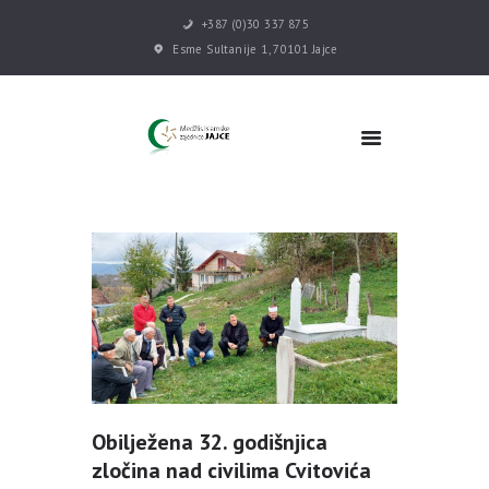
+387 (0)30 337 875
Esme Sultanije 1, 70101 Jajce
POČETNA
VIJESTI
MEDŽLIS
DŽEMATI
MEKTEB
ASOCIJACIJE
USLUGE
MULTIMEDIJA
KONTAKT
DONACIJE
Obilježena 32. godišnjica
zločina nad civilima Cvitovića