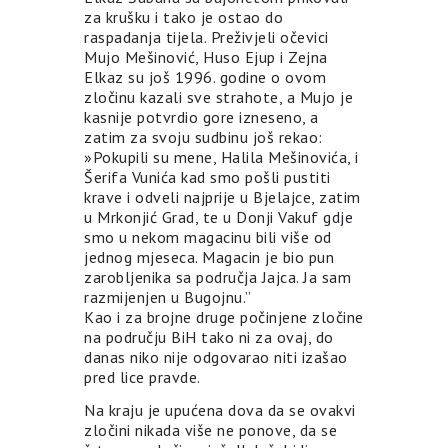
za krušku i tako je ostao do
raspadanja tijela. Preživjeli očevici
Mujo Mešinović, Huso Ejup i Zejna
Elkaz su još 1996. godine o ovom
zločinu kazali sve strahote, a Mujo je
kasnije potvrdio gore izneseno, a
zatim za svoju sudbinu još rekao:
»Pokupili su mene, Halila Mešinovića, i
Šerifa Vunića kad smo pošli pustiti
krave i odveli najprije u Bjelajce, zatim
u Mrkonjić Grad, te u Donji Vakuf gdje
smo u nekom magacinu bili više od
jednog mjeseca. Magacin je bio pun
zarobljenika sa područja Jajca. Ja sam
razmijenjen u Bugojnu.”
Kao i za brojne druge počinjene zločine
na području BiH tako ni za ovaj, do
danas niko nije odgovarao niti izašao
pred lice pravde.
Na kraju je upućena dova da se ovakvi
zločini nikada više ne ponove, da se