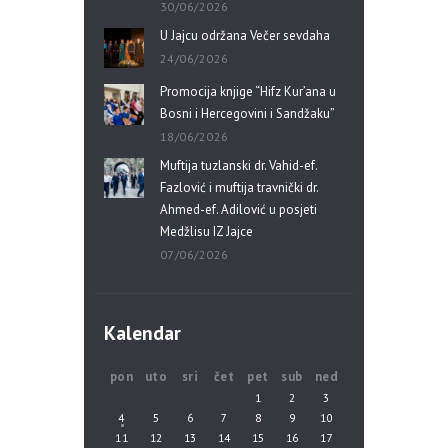
30/06/2026
U Jajcu održana Večer sevdaha
24/06/2026
Promocija knjige “Hifz Kur’ana u
Bosni i Hercegovini i Sandžaku”
18/06/2026
Muftija tuzlanski dr. Vahid-ef.
Fazlović i muftija travnički dr.
Ahmed-ef. Adilović u posjeti
Medžlisu IZ Jajce
07/06/2026
Kalendar
pon
uto
sri
čet
pet
sub
ned
1
2
3
4
5
6
7
8
9
10
11
12
13
14
15
16
17