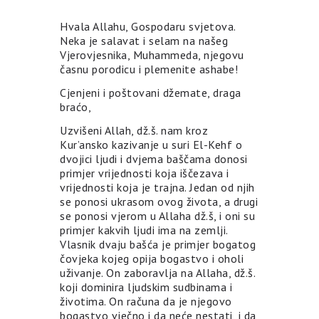
Hvala Allahu, Gospodaru svjetova.
Neka je salavat i selam na našeg
Vjerovjesnika, Muhammeda, njegovu
časnu porodicu i plemenite ashabe!
Cjenjeni i poštovani džemate, draga
braćo,
Uzvišeni Allah, dž.š. nam kroz
Kur’ansko kazivanje u suri El-Kehf o
dvojici ljudi i dvjema baščama donosi
primjer vrijednosti koja iščezava i
vrijednosti koja je trajna. Jedan od njih
se ponosi ukrasom ovog života, a drugi
se ponosi vjerom u Allaha dž.š, i oni su
primjer kakvih ljudi ima na zemlji.
Vlasnik dvaju bašća je primjer bogatog
čovjeka kojeg opija bogastvo i oholi
uživanje. On zaboravlja na Allaha, dž.š.
koji dominira ljudskim sudbinama i
životima. On računa da je njegovo
bogastvo vječno i da neće nestati, i da