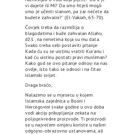
vi dajete ili Mi? Da smo htjeli mogli
smo je učiniti slanom, pa zar nećete da
budete zahvalni?” (El-Vakiah, 63-70).
Čovjek treba da razmišlja o
blagodatima i bude zahvalan Allahu,
dž.š., na nimetima koja su mu data.
Svako treba sebi postaviti pitanje:
Kada ću su se uistinu vratiti Kur’anu i
kad ću uistinu postati pravi musliman?
Kako god se ovo pitanje odnosi na nas
ovdje, isto tako se odnosi i na čitav
islamski svijet.
Draga braćo,
Nalazimo se u mjesecu u kojem
Islamska zajednica u Bosni i
Hercegovini svake godine u ovo doba
vodi akciju prikupljanja zekata na
poljoprivredne proizvode. Ti proizvodi
se u najvećem omjeru koriste u našim
odgojno-obrazovno ustanovama, ali