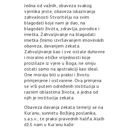
Jedna od važnih, obaveza svakog
vjernika jeste, obaveza iskazivanja
zahvalnosti Stvoritelju na svim
blagodati koje nam je dao, na
blagodati života, zdravlja, porodice i
imetka. Zahvaljivanje na blagodati
imetka činimo izvršavanjem imovinskih
obaveza, davanjem zekata.
Zahvaljivanje kao i sve ostale duhovne
i moralno etičke vrijednosti koje
proizilaze iz vjere u Boga, ne smiju
ostati samo na apstrakciji kao ideal.
One moraju biti u praksi i životu
primjenjene i ostvarene. Ova primjena
se vrši putem određenih institucija u
raznim oblastima života, a jedna od
njih je institucija zekata.
Obaveza davanja zekata temelji se na
Kur’anu, sunnetu Božijeg poslanika,
s.a.s.v., te praksi pravednih halifa. Alalh
dž.š. nam u Kur’anu kaže: