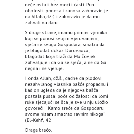
neće ostati bez moći i časti. Pun
oholosti, ponosa i zanosa zaboravio je
na Allaha,dž.š. i zaboravio je da mu
zahvali na daru.
S druge strane, imamo primjer vjernika
koji se ponosi svojim vjerovanjem,
sjeća se svoga Gospodara, smatra da
je blagodat dokaz Darovaoca,
blagodat koja traži da Mu čovjek
zahvaljuje i da Ga se sjeća, a ne da Ga
negira i ne vjeruje.
I onda Allah, dž.š., dadne da plodovi
nezahvlanog vlasnika bašće propadnu i
kad on ugleda da je njegova bašča
postala pusta, poče od žalosti da lomi
ruke sjećajući se šta je sve u nju uložio
govoreći: “Kamo sreće da Gospodaru
svome nisam smatrao ravnim nikoga”.
(El-Kehf, 42
Draga braćo,