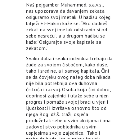
Naš pejgamber Muhammed, s.a.v.s.,
nas upozorava da davanjem zekata
osiguramo svoj imetak. U hadisu kojeg
bilježi El-Hakim kaže se: “Ako dadneš
zekat na svoj imetak odstranio si od
sebe nesreću”, a u drugom hadisu se
kaže:”Osigurajte svoje kapitale sa
zekatom.”
Svako doba i svaka individua trebaju da
žude za svojom čistoćom, kako duše,
tako i sredine, a i samog kapitala. Čini
se da čovjeku ovog našeg doba nikada
nije bila potrebnija ova duhovna
čistoća i razvoj. Osoba koja čini dobro,
doprinosi zajednici i ulaže sebe u njen
progres i pomaže svojoj braći u vjeri i
ljudskosti i izvršava osnovno što od
njega Bog, dž.š. traži, osjeća
produžetak sebe u svim akcijama i ima
zadovoljstvo pobjednika u svim
uspjesima svoje zajednice. Tako i