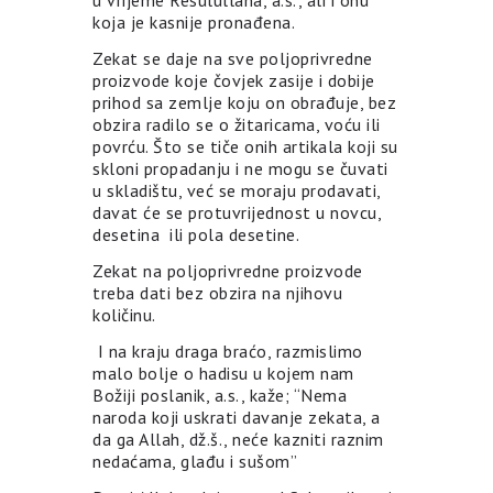
u vrijeme Resulullaha, a.s., ali i onu
koja je kasnije pronađena.
Zekat se daje na sve poljoprivredne
proizvode koje čovjek zasije i dobije
prihod sa zemlje koju on obrađuje, bez
obzira radilo se o žitaricama, voću ili
povrću. Što se tiče onih artikala koji su
skloni propadanju i ne mogu se čuvati
u skladištu, već se moraju prodavati,
davat će se protuvrijednost u novcu,
desetina ili pola desetine.
Zekat na poljoprivredne proizvode
treba dati bez obzira na njihovu
količinu.
I na kraju draga braćo, razmislimo
malo bolje o hadisu u kojem nam
Božiji poslanik, a.s., kaže; “Nema
naroda koji uskrati davanje zekata, a
da ga Allah, dž.š., neće kazniti raznim
nedaćama, glađu i sušom”