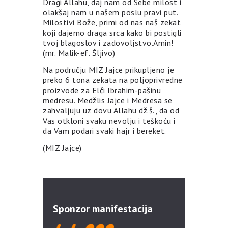
Dragi Allahu, daj nam od Sebe milost i
olakšaj nam u našem poslu pravi put.
Milostivi Bože, primi od nas naš zekat
koji dajemo draga srca kako bi postigli
tvoj blagoslov i zadovoljstvo.Amin!
(mr. Malik-ef. Šljivo)
Na području MIZ Jajce prikupljeno je
preko 6 tona zekata na poljoprivredne
proizvode za Elči Ibrahim-pašinu
medresu. Medžlis Jajce i Medresa se
zahvaljuju uz dovu Allahu dž.š., da od
Vas otkloni svaku nevolju i teškoću i
da Vam podari svaki hajr i bereket.
(MIZ Jajce)
Sponzor manifestacija