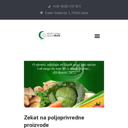
+387 (0)30 337 875
Esme Sultanije 1, 70101 Jajce
POČETNA
VIJESTI
MEDŽLIS
DŽEMATI
MEKTEB
ASOCIJACIJE
USLUGE
MULTIMEDIJA
KONTAKT
DONACIJE
Zekat na poljoprivredne
proizvode