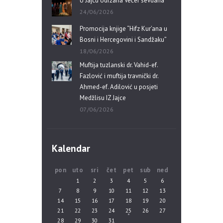
U Jajcu održana Večer sevdaha
24/06/2026
Promocija knjige “Hifz Kur’ana u
Bosni i Hercegovini i Sandžaku”
18/06/2026
Muftija tuzlanski dr. Vahid-ef.
Fazlović i muftija travnički dr.
Ahmed-ef. Adilović u posjeti
Medžlisu IZ Jajce
07/06/2026
Kalendar
pon
uto
sri
čet
pet
sub
ned
1
2
3
4
5
6
7
8
9
10
11
12
13
14
15
16
17
18
19
20
21
22
23
24
25
26
27
28
29
30
31