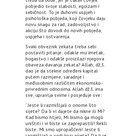
treba da bude, jer je takav čovjek
pobjedio svoje slabosti, egoizam i
sebičnost. To je duhovni uspjeh i
psihološka pobjeda, koji čovjeku daju
novu snagu za rad, zadovoljstvo i
akciju što dovodi do novih pobjeda,
uspjeha i ostvarenja.
Svaki obveznik zekata treba sebi
postaviti pitanje: odakle mu imetak,
bogastvo i odakle proizilazi njegova
obaveza davanja zekata? Allah, dž,š.
dao je da stekne određeni kapital
putem razmjene, saradnje i
međusobnim različitim ekonomsko-
privrednim odnosima. Allah dž.š. ima
sve, upravlja svime i posjeduje sve:
“Jeste li razmišljali o onome što
sijete? Da li vi dajete da nikne ili Mi?
Kad bismo htjeli, Mi bismo ga mogli
uništiti i vi biste se zaprepastili! Rekli
biste: Mi smo upropašćeni! Jeste li
razmišljali o vodi koju pijete? Da li je