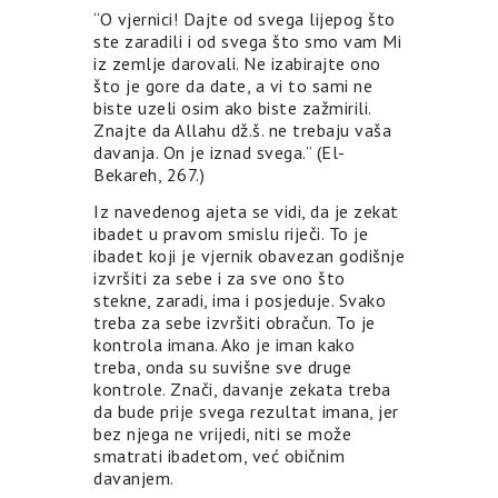
“O vjernici! Dajte od svega lijepog što
ste zaradili i od svega što smo vam Mi
iz zemlje darovali. Ne izabirajte ono
što je gore da date, a vi to sami ne
biste uzeli osim ako biste zažmirili.
Znajte da Allahu dž.š. ne trebaju vaša
davanja. On je iznad svega.” (El-
Bekareh, 267.)
Iz navedenog ajeta se vidi, da je zekat
ibadet u pravom smislu riječi. To je
ibadet koji je vjernik obavezan godišnje
izvršiti za sebe i za sve ono što
stekne, zaradi, ima i posjeduje. Svako
treba za sebe izvršiti obračun. To je
kontrola imana. Ako je iman kako
treba, onda su suvišne sve druge
kontrole. Znači, davanje zekata treba
da bude prije svega rezultat imana, jer
bez njega ne vrijedi, niti se može
smatrati ibadetom, već običnim
davanjem.