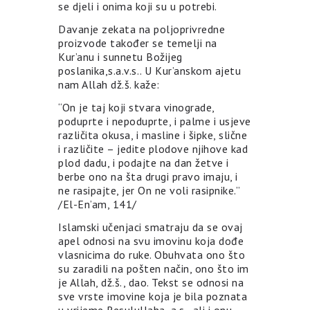
se djeli i onima koji su u potrebi.
Davanje zekata na poljoprivredne
proizvode također se temelji na
Kur’anu i sunnetu Božijeg
poslanika,s.a.v.s.. U Kur’anskom ajetu
nam Allah dž.š. kaže:
“On je taj koji stvara vinograde,
poduprte i nepoduprte, i palme i usjeve
različita okusa, i masline i šipke, slične
i različite – jedite plodove njihove kad
plod dadu, i podajte na dan žetve i
berbe ono na šta drugi pravo imaju, i
ne rasipajte, jer On ne voli rasipnike.”
/El-En’am, 141/
Islamski učenjaci smatraju da se ovaj
apel odnosi na svu imovinu koja dođe
vlasnicima do ruke. Obuhvata ono što
su zaradili na pošten način, ono što im
je Allah, dž.š., dao. Tekst se odnosi na
sve vrste imovine koja je bila poznata