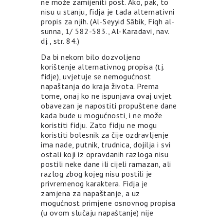
ne može zamijeniti post. Ako, pak, to
nisu u stanju, fidja je tada alternativni
propis za njih. (Al-Seyyid Sābik, Fiqh al-
sunna, 1/ 582-583., Al-Karadavi, nav.
dj., str. 84.)
Da bi nekom bilo dozvoljeno
korištenje alternativnog propisa (tj.
fidje), uvjetuje se nemogućnost
napaštanja do kraja života. Prema
tome, onaj ko ne ispunjava ovaj uvjet
obavezan je napostiti propuštene dane
kada bude u mogućnosti, i ne može
koristiti fidju. Zato fidju ne mogu
koristiti bolesnik za čije ozdravljenje
ima nade, putnik, trudnica, dojilja i svi
ostali koji iz opravdanih razloga nisu
postili neke dane ili cijeli ramazan, ali
razlog zbog kojeg nisu postili je
privremenog karaktera. Fidja je
zamjena za napaštanje, a uz
mogućnost primjene osnovnog propisa
(u ovom slučaju napaštanje) nije