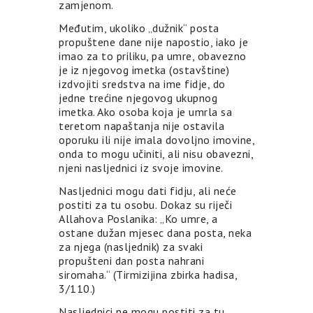
zamjenom.
Međutim, ukoliko „dužnik“ posta
propuštene dane nije napostio, iako je
imao za to priliku, pa umre, obavezno
je iz njegovog imetka (ostavštine)
izdvojiti sredstva na ime fidje, do
jedne trećine njegovog ukupnog
imetka. Ako osoba koja je umrla sa
teretom napaštanja nije ostavila
oporuku ili nije imala dovoljno imovine,
onda to mogu učiniti, ali nisu obavezni,
njeni nasljednici iz svoje imovine.
Nasljednici mogu dati fidju, ali neće
postiti za tu osobu. Dokaz su riječi
Allahova Poslanika: „Ko umre, a
ostane dužan mjesec dana posta, neka
za njega (nasljednik) za svaki
propušteni dan posta nahrani
siromaha.“ (Tirmizijina zbirka hadisa,
3/110.)
Nasljednici ne mogu postiti za tu