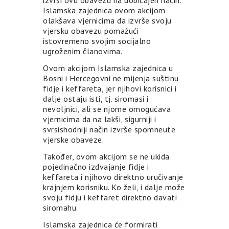
izvrši ovu obavezu na uobičajen način.
Islamska zajednica ovom akcijom
olakšava vjernicima da izvrše svoju
vjersku obavezu pomažući
istovremeno svojim socijalno
ugroženim članovima.
Ovom akcijom Islamska zajednica u
Bosni i Hercegovni ne mijenja suštinu
fidje i keffareta, jer njihovi korisnici i
dalje ostaju isti, tj. siromasi i
nevoljnici, ali se njome omogućava
vjernicima da na lakši, sigurniji i
svrsishodniji način izvrše spomneute
vjerske obaveze.
Također, ovom akcijom se ne ukida
pojedinačno izdvajanje fidje i
keffareta i njihovo direktno uručivanje
krajnjem korisniku. Ko želi, i dalje može
svoju fidju i keffaret direktno davati
siromahu.
Islamska zajednica će formirati