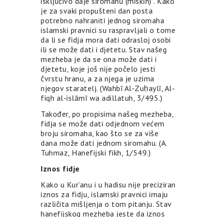
isključivo daje siromahu (miskīn) . Kako
je za svaki propušteni dan posta
potrebno nahraniti jednog siromaha
islamski pravnici su raspravljali o tome
da li se fidja mora dati odrasloj osobi
ili se može dati i djetetu. Stav našeg
mezheba je da se ona može dati i
djetetu, koje još nije počelo jesti
čvrstu hranu, a za njega je uzima
njegov staratelj. (Wahbī Al-Zuḥaylī, Al-
fiqh al-islāmī wa adillatuh, 3/495.)
Također, po propisima našeg mezheba,
fidja se može dati odjednom većem
broju siromaha, kao što se za više
dana može dati jednom siromahu. (A.
Tuhmaz, Hanefijski fikh, 1/549.)
Iznos fidje
Kako u Kur’anu i u hadisu nije preciziran
iznos za fidju, islamski pravnici imaju
različita mišljenja o tom pitanju. Stav
hanefijskog mezheba jeste da iznos