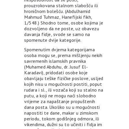
prouzrokovana stalnom slabošću ili
hroničnom bolešću. (Abdulhamid
Mahmud Tuhmaz, Hanefijski fikh,
1/548.) Shodno tome, osobe kojima je
dozvoljeno da ne poste, uz obavezu
davanja fidje, svode se samo na
spomenute dvije kategorije.
Spomenutim dvjema kategorijama
osoba mogu se, prema mišljenju nekih
savremenih islamskih pravnika
(Muhamed Abduhu, dr. Jusuf El-
Karadavi), pridodati osobe koje
obavljaju teške fizičke poslove, usljed
kojih nisu u mogućnosti postiti, poput
rudara i sl., ili vozača koji su stalno na
putu, a koji ne mogu naći slobodno
vrijeme za napaštanje propuštenih
dana posta. Ukoliko su u mogućnosti
napostiti te dane, makar u zimskom
periodu, tokom godišnjeg odmora, ili
vikendima, dužni su to učiniti i fidja im