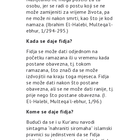
osobu, jer se radi o postu koji se ne
može zamijeniti za vrijeme života, pa
ne može ni nakon smrti, kao što je kod
namaza. (Ibrahim El-Halebi, Multeqa’l-
ebhur, 1/294-295.)
Kada se daje fidja?
Fidja se može dati odjednom na
početku ramazana ili u vremenu kada
postane obavezna, tj. tokom
ramazana, što znači da se može
izdvojitii na kraju toga mjeseca. Fidja
se može dati nakon što postane
obavezna, ali se ne može dati ranije, tj.
prije nego što postane obavezna. (I.
El-Halebi, Multeqa’l-ebhur, 1/96.)
Kome se daje fidja?
Budući da se i u Kur’anu navodi
sintagma “nahraniti siromaha” islamski
pravnici su jedinstveni da se fidja