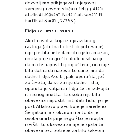
dozvoljeno pribjegavati njegovoj
zamjeni (u ovom slučaju fidji). (ʻAlāʼu
al-dīn Al-Kāsānī, Badāʼiʻ al-ṣanāʼiʻ fī
tartīb al-šarāʼiʻ, 2/265.)
Fidja za umrlu osobu
Ako bi osoba, koja iz opravdanog
razloga (akutna bolest ili putovanje)
nije postila neke dane ili cijeli ramazan,
umrla prije nego što dođe u situaciju
da može napostiti propušteno, ona nije
bila dužna da naposti te dane, niti da
dadne fidju. Ako bi, pak, oporučila, još
za života, da se za nju dadne fidja,
oporuka je valjana i fidja će se izdvojiti
iz njenog imetka. Ta osoba nije bila
obavezna napostiti niti dati fidju, jer je
post Allahovo pravo koje je naređeno
Šerijatom, a s obzirom na to da je
osoba umrla prije nego što je mogla
izvršiti tu obavezu sa nje je spala ta
obaveza bez potrebe za bilo kakvom