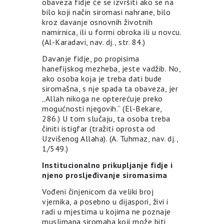
obaveza fidje će se izvršiti ako se na
bilo koji način siromasi nahrane, bilo
kroz davanje osnovnih životnih
namirnica, ili u formi obroka ili u novcu.
(Al-Karadavi, nav. dj., str. 84.)
Davanje fidje, po propisima
hanefijskog mezheba, jeste vadžib. No,
ako osoba koja je treba dati bude
siromašna, s nje spada ta obaveza, jer
„Allah nikoga ne opterećuje preko
mogućnosti njegovih.“ (El-Bekare,
286.) U tom slučaju, ta osoba treba
činiti istigfar (tražiti oprosta od
Uzvišenog Allaha). (A. Tuhmaz, nav. dj.,
1/549.)
Institucionalno prikupljanje fidje i
njeno prosljeđivanje siromasima
Vođeni činjenicom da veliki broj
vjernika, a posebno u dijaspori, živi i
radi u mjestima u kojima ne poznaje
muslimana siromaha koji može biti