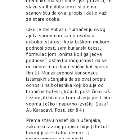
među kojima su i hanefijski pravnici, se
slažu sa Ibn Abbasom i stoje na
stanovištu da ovaj propis i dalje važi
za stare osobe.
Iako je Ibn Abbas u tumačenju ovog
ajeta spomenuo samo osobu u
dubokoj starosti koja teškom mukom
podnosi post, sam kur’anski tekst,
formulacijom „onima koji ga jedva
podnose“, ostavlja mogućnost da se
on odnosi i na druge slične kategorije.
Ibn El-Munzir prenosi konsenzus
islamskih učenjaka da se ovaj propis
odnosi i na bolesnika koji boluje od
hronične bolesti, koju bi post činio još
težom, ili bi mu u tom stanju post bilo
veoma teško i naporno izvršiti. (Jusuf
Al-Karadavi, Post, str. 84.)
Prema stavu hanefijskih učenjaka,
zakonski razlog propisa fidje (‘illetul-
hukm) jeste stalna nemoć tj.
nesposobnost da se posti,