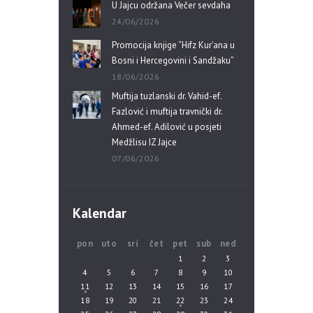
U Jajcu održana Večer sevdaha
24/06/2026
Promocija knjige “Hifz Kur’ana u
Bosni i Hercegovini i Sandžaku”
18/06/2026
Muftija tuzlanski dr. Vahid-ef.
Fazlović i muftija travnički dr.
Ahmed-ef. Adilović u posjeti
Medžlisu IZ Jajce
07/06/2026
Kalendar
pon
uto
sri
čet
pet
sub
ned
1
2
3
4
5
6
7
8
9
10
11
12
13
14
15
16
17
18
19
20
21
22
23
24