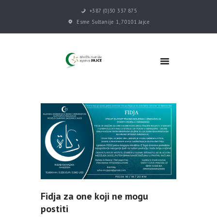
+387 (0)30 337 875
Esme Sultanije 1, 70101 Jajce
POČETNA
VIJESTI
MEDŽLIS
DŽEMATI
MEKTEB
ASOCIJACIJE
USLUGE
MULTIMEDIJA
KONTAKT
DONACIJE
Fidja za one koji ne mogu
postiti