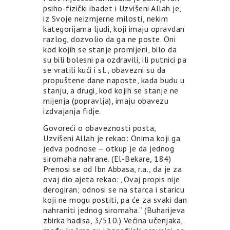
psiho-fizički ibadet i Uzvišeni Allah je,
iz Svoje neizmjerne milosti, nekim
kategorijama ljudi, koji imaju opravdan
razlog, dozvolio da ga ne poste. Oni
kod kojih se stanje promijeni, bilo da
su bili bolesni pa ozdravili, ili putnici pa
se vratili kući i sl., obavezni su da
propuštene dane naposte, kada budu u
stanju, a drugi, kod kojih se stanje ne
mijenja (popravlja), imaju obavezu
izdvajanja fidje.
Govoreći o obaveznosti posta,
Uzvišeni Allah je rekao: Onima koji ga
jedva podnose – otkup je da jednog
siromaha nahrane. (El-Bekare, 184)
Prenosi se od Ibn Abbasa, r.a., da je za
ovaj dio ajeta rekao: „Ovaj propis nije
derogiran; odnosi se na starca i staricu
koji ne mogu postiti, pa će za svaki dan
nahraniti jednog siromaha.“ (Buharijeva
zbirka hadisa, 3/510.) Većina učenjaka,