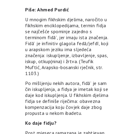
Piše: Ahmed Purdić
U mnogim fikhskim djelima, naročito u
fikhskim enciklopedijama, termin fidja
se najčešće spominje zajedno s
terminom fidāʼ, jer imaju ista značenja.
Fidāʼ je infinitiv glagola fedā/jefdī, koji
u arapskom jeziku ima sljedeća
značenja: iskupljenje, izbavljenje, spas,
iskup, otkup(nina) i žrtva. (Teufik
Muftić, Arapsko-bosanski rječnik, str.
1103.)
Po mišljenju nekih autora, fidāʼ je sam
čin iskupljenja, a fidya je imetak koji se
daje kod iskupljenja. U fikhskim djelima
fidja se definiše riječima: obavezna
kompenzacija koju čovjek daje zbog
propusta u nekom ibadetu.
Ko daje fidju?
Post mjeseca ramazana je zahtjevan