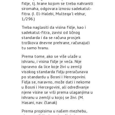
fidje, tj. hrane kojom se treba nahraniti
siromaha, odgovara iznosu sadekatul-
fitra. (I. El-Halebi, Multeqa’l-ebhur,
1/296.)
Treba naglasiti da visina fidje, kao i
sadekatul-fitra, zavisi od ličnog
standarda i da se računa prosjek
troškova dnevne prehrane, računajući
tu samo hranu.
Prema tome, ako se više ulaže u
ishranu, i visina fidje je veća. Nije
ispravno da lice koje živi u zemlji
visokog standarda fidju preračunava
po standardu u Bosni i Hercegovini.
Fidja se, naravno, može dati i nekome
u Bosni i Hercegovini, ali određivanje
njene visine se vrši prema ulaganjima u
ishranu u zemlji u kojoj se živi. (M.
Hasani, nav. članak)
Prema propisima u našem mezhebu,