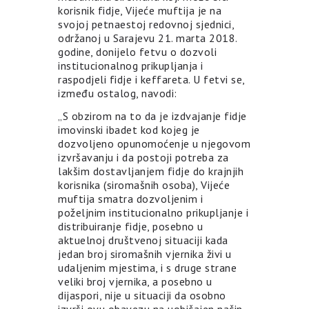
korisnik fidje, Vijeće muftija je na
svojoj petnaestoj redovnoj sjednici,
održanoj u Sarajevu 21. marta 2018.
godine, donijelo fetvu o dozvoli
institucionalnog prikupljanja i
raspodjeli fidje i keffareta. U fetvi se,
između ostalog, navodi:
„S obzirom na to da je izdvajanje fidje
imovinski ibadet kod kojeg je
dozvoljeno opunomoćenje u njegovom
izvršavanju i da postoji potreba za
lakšim dostavljanjem fidje do krajnjih
korisnika (siromašnih osoba), Vijeće
muftija smatra dozvoljenim i
poželjnim institucionalno prikupljanje i
distribuiranje fidje, posebno u
aktuelnoj društvenoj situaciji kada
jedan broj siromašnih vjernika živi u
udaljenim mjestima, i s druge strane
veliki broj vjernika, a posebno u
dijaspori, nije u situaciji da osobno