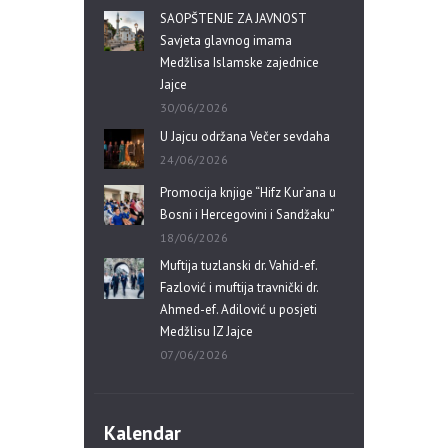
SAOPŠTENJE ZA JAVNOST
Savjeta glavnog imama
Medžlisa Islamske zajednice
Jajce
30/06/2026
U Jajcu održana Večer sevdaha
24/06/2026
Promocija knjige “Hifz Kur’ana u
Bosni i Hercegovini i Sandžaku”
18/06/2026
Muftija tuzlanski dr. Vahid-ef.
Fazlović i muftija travnički dr.
Ahmed-ef. Adilović u posjeti
Medžlisu IZ Jajce
07/06/2026
Kalendar