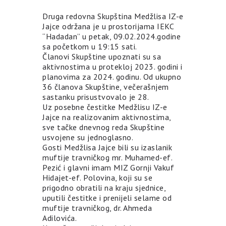
Druga redovna Skupština Medžlisa IZ-e
Jajce održana je u prostorijama IEKC
“Hadadan” u petak, 09.02.2024.godine
sa početkom u 19:15 sati.
Članovi Skupštine upoznati su sa
aktivnostima u protekloj 2023. godini i
planovima za 2024. godinu. Od ukupno
36 članova Skupštine, večerašnjem
sastanku prisustvovalo je 28.
Uz posebne čestitke Medžlisu IZ-e
Jajce na realizovanim aktivnostima,
sve tačke dnevnog reda Skupštine
usvojene su jednoglasno.
Gosti Medžlisa Jajce bili su izaslanik
muftije travničkog mr. Muhamed-ef.
Pezić i glavni imam MIZ Gornji Vakuf
Hidajet-ef. Polovina, koji su se
prigodno obratili na kraju sjednice,
uputili čestitke i prenijeli selame od
muftije travničkog, dr. Ahmeda
Adilovića.