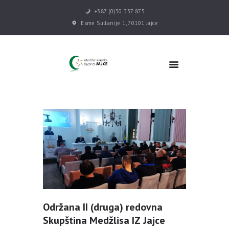
+387 (0)30 337 875
Esme Sultanije 1, 70101 Jajce
POČETNA
VIJESTI
MEDŽLIS
DŽEMATI
MEKTEB
ASOCIJACIJE
USLUGE
MULTIMEDIJA
KONTAKT
DONACIJE
Održana II (druga) redovna
Skupština Medžlisa IZ Jajce