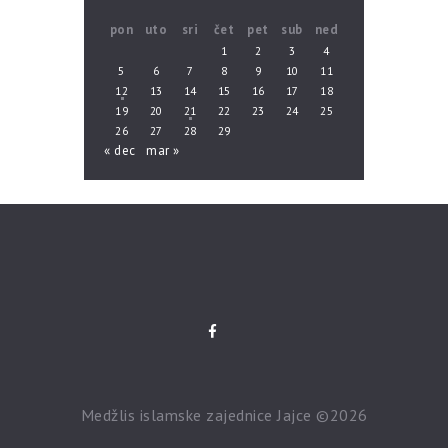
pon
uto
sri
čet
pet
sub
ned
1
2
3
4
5
6
7
8
9
10
11
12
13
14
15
16
17
18
19
20
21
22
23
24
25
26
27
28
29
« dec
mar »
Medžlis islamske zajednice Jajce ©2026