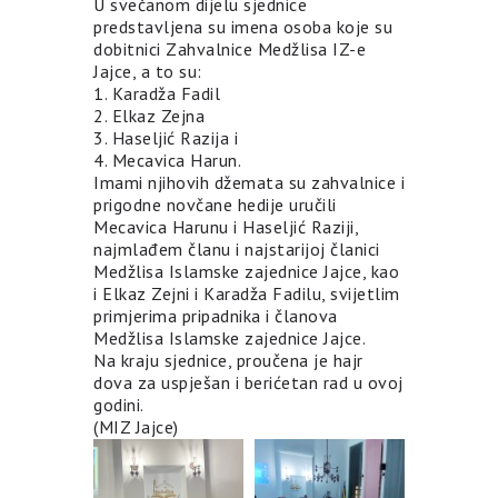
U svečanom dijelu sjednice
predstavljena su imena osoba koje su
dobitnici Zahvalnice Medžlisa IZ-e
Jajce, a to su:
1. Karadža Fadil
2. Elkaz Zejna
3. Haseljić Razija i
4. Mecavica Harun.
Imami njihovih džemata su zahvalnice i
prigodne novčane hedije uručili
Mecavica Harunu i Haseljić Raziji,
najmlađem članu i najstarijoj članici
Medžlisa Islamske zajednice Jajce, kao
i Elkaz Zejni i Karadža Fadilu, svijetlim
primjerima pripadnika i članova
Medžlisa Islamske zajednice Jajce.
Na kraju sjednice, proučena je hajr
dova za uspješan i berićetan rad u ovoj
godini.
(MIZ Jajce)