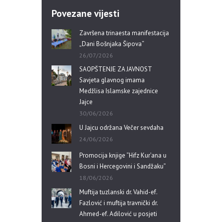
Povezane vijesti
Završena trinaesta manifestacija
„Dani Bošnjaka Šipova“
26/07/2026
SAOPŠTENJE ZA JAVNOST
Savjeta glavnog imama
Medžlisa Islamske zajednice
Jajce
30/06/2026
U Jajcu održana Večer sevdaha
24/06/2026
Promocija knjige “Hifz Kur’ana u
Bosni i Hercegovini i Sandžaku”
18/06/2026
Muftija tuzlanski dr. Vahid-ef.
Fazlović i muftija travnički dr.
Ahmed-ef. Adilović u posjeti