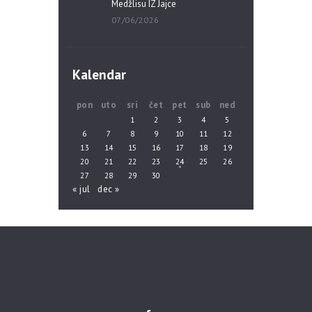
Medžlisu IZ Jajce
07/06/2026
Kalendar
pon
uto
sri
čet
pet
sub
ned
1
2
3
4
5
6
7
8
9
10
11
12
13
14
15
16
17
18
19
20
21
22
23
24
25
26
27
28
29
30
« jul
dec »