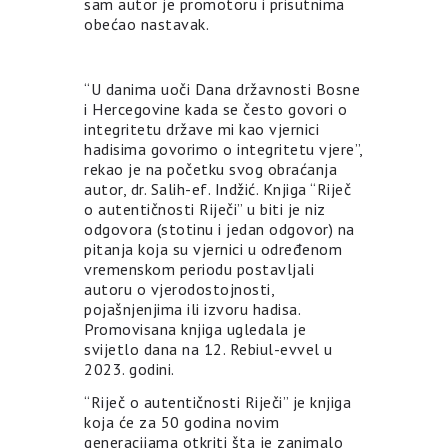
sam autor je promotoru i prisutnima
obećao nastavak.
“U danima uoči Dana državnosti Bosne
i Hercegovine kada se često govori o
integritetu države mi kao vjernici
hadisima govorimo o integritetu vjere”,
rekao je na početku svog obraćanja
autor, dr. Salih-ef. Indžić. Knjiga “Riječ
o autentičnosti Riječi” u biti je niz
odgovora (stotinu i jedan odgovor) na
pitanja koja su vjernici u određenom
vremenskom periodu postavljali
autoru o vjerodostojnosti,
pojašnjenjima ili izvoru hadisa.
Promovisana knjiga ugledala je
svijetlo dana na 12. Rebiul-evvel u
2023. godini.
“Riječ o autentičnosti Riječi” je knjiga
koja će za 50 godina novim
generacijama otkriti šta je zanimalo