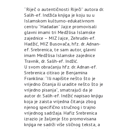
“Riječ o autentičnosti Riječi” autora dr.
Salih-ef. Indžića knjiga je koju su u
Islamskom kulturno-edukativnom
centru “Hadadan” Jajce promovisali
glavni imami tri Medžlisa Islamske
zajednice – MIZ Jajce, Zehrudin-ef.
Hadžić, MIZ Busovača, hfz. dr. Adnan-
ef. Srebrenica, te sam autor, glavni
imam Medžlisa Islamske zajednice
Travnik, dr. Salih-ef. Indžić.
U svom obraćanju hfz. dr. Adnan-ef.
Srebrenica citirao je Benjamina
Franklina: “Ili napišite nešto što je
vrijedno čitanja ili uradite nešto što je
vrijedno pisanja”, smatrajući da je
autor dr. Salih-ef. Indžić napisao knjigu
koja je zaista vrijedna čitanja zbog
njenog specifično stručnog i trajno
vrijednog sadržaja. Hafiz Srebrenica
izrazio je žaljenje što promovisana
knjiga ne sadrži više sličnog teksta, a