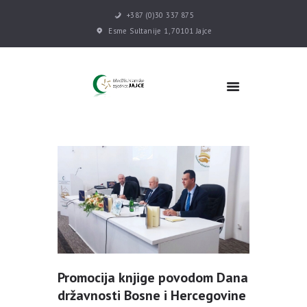
+387 (0)30 337 875
Esme Sultanije 1, 70101 Jajce
POČETNA
VIJESTI
MEDŽLIS
DŽEMATI
MEKTEB
ASOCIJACIJE
USLUGE
MULTIMEDIJA
KONTAKT
DONACIJE
Promocija knjige povodom Dana
državnosti Bosne i Hercegovine