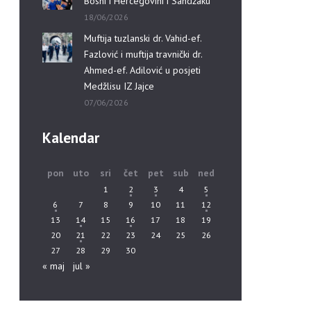
Bosni i Hercegovini i Sandžaku”
18/06/2026
Muftija tuzlanski dr. Vahid-ef.
Fazlović i muftija travnički dr.
Ahmed-ef. Adilović u posjeti
Medžlisu IZ Jajce
07/06/2026
Kalendar
pon
uto
sri
čet
pet
sub
ned
1
2
3
4
5
6
7
8
9
10
11
12
13
14
15
16
17
18
19
20
21
22
23
24
25
26
27
28
29
30
« maj
jul »