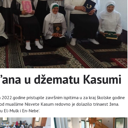
r’ana u džematu Kasumi
 2022.godine pristupile završnim ispitima u za kraj školske godine
kod muallime Nisvete Kasum redovno je dolazilo trinaest žena.
ru El-Mulk i En-Nebe’.