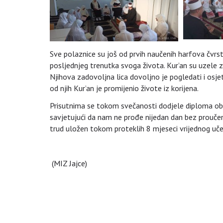
Sve polaznice su još od prvih naučenih harfova čvrst
posljednjeg trenutka svoga života. Kur’an su uzele za
Njihova zadovoljna lica dovoljno je pogledati i osj
od njih Kur’an je promijenio živote iz korijena.
Prisutnima se tokom svečanosti dodjele diploma obr
savjetujući da nam ne prođe nijedan dan bez proučen
trud uložen tokom proteklih 8 mjeseci vrijednog uče
(MIZ Jajce)