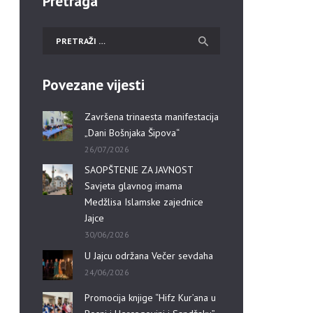
Pretraga
Povezane vijesti
Završena trinaesta manifestacija
„Dani Bošnjaka Šipova“
26/07/2026
SAOPŠTENJE ZA JAVNOST
Savjeta glavnog imama
Medžlisa Islamske zajednice
Jajce
30/06/2026
U Jajcu održana Večer sevdaha
24/06/2026
Promocija knjige “Hifz Kur’ana u