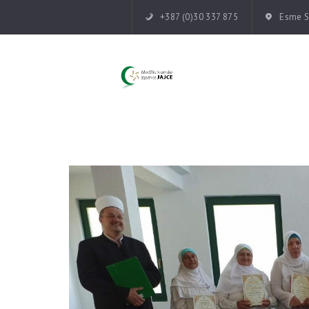
+387 (0)30 337 875
Esme Su