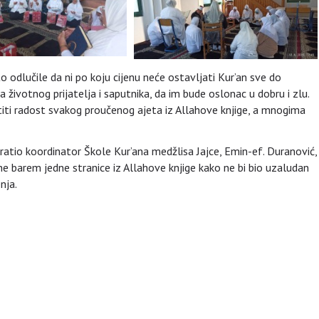
o odlučile da ni po koju cijenu neće ostavljati Kur’an sve do
 životnog prijatelja i saputnika, da im bude oslonac u dobru i zlu.
etiti radost svakog proučenog ajeta iz Allahove knjige, a mnogima
atio koordinator Škole Kur’ana medžlisa Jajce, Emin-ef. Duranović,
e barem jedne stranice iz Allahove knjige kako ne bi bio uzaludan
nja.