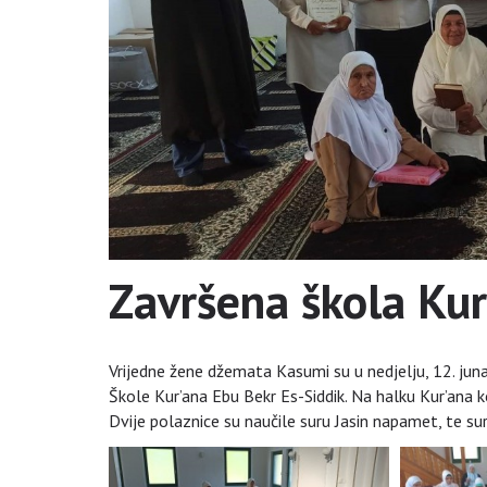
Završena škola Ku
Vrijedne žene džemata Kasumi su u nedjelju, 12. juna
Škole Kur’ana Ebu Bekr Es-Siddik. Na halku Kur’ana 
Dvije polaznice su naučile suru Jasin napamet, te su