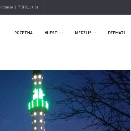
POČETNA
ltanije 1, 70101 Jajce
VIJESTI
MEDŽLIS
POČETNA
VIJESTI
MEDŽLIS
DŽEMATI
DŽEMATI
MEKTEB
ASOCIJACIJE
USLUGE
MULTIMEDIJA
KONTAKT
DONACIJE