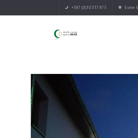
+387 (0)30 337 875
Esme Su