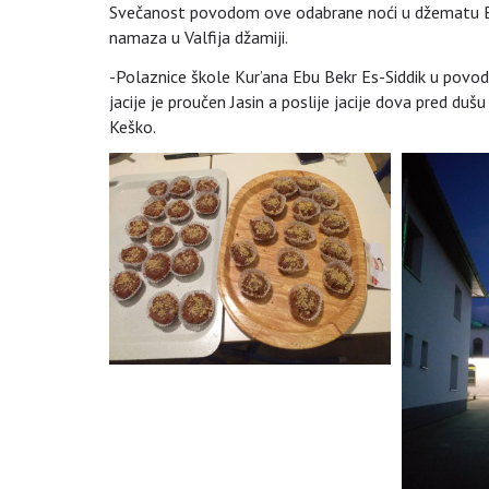
Svečanost povodom ove odabrane noći u džematu Buč
namaza u Valfija džamiji.
-Polaznice škole Kur’ana Ebu Bekr Es-Siddik u povodu
jacije je proučen Jasin a poslije jacije dova pred duš
Keško.