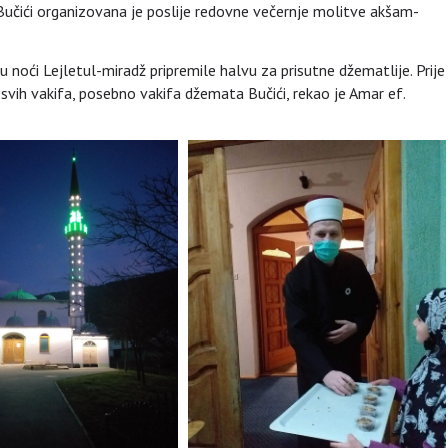
ići organizovana je poslije redovne večernje molitve akšam-
 noći Lejletul-miradž pripremile halvu za prisutne džematlije. Prije
u svih vakifa, posebno vakifa džemata Bučići, rekao je Amar ef.