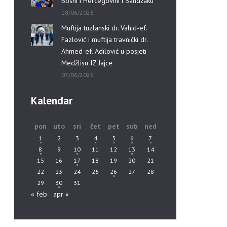
Bosni i Hercegovini i Sandžaku”
18/06/2026
Muftija tuzlanski dr. Vahid-ef.
Fazlović i muftija travnički dr.
Ahmed-ef. Adilović u posjeti
Medžlisu IZ Jajce
07/06/2026
Kalendar
pon
uto
sri
čet
pet
sub
ned
1
2
3
4
5
6
7
8
9
10
11
12
13
14
15
16
17
18
19
20
21
22
23
24
25
26
27
28
29
30
31
« feb
apr »