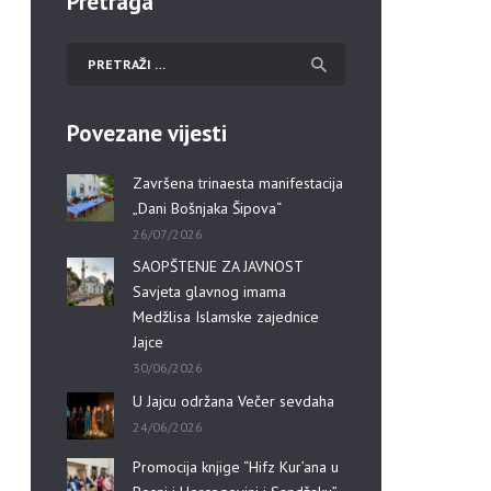
Pretraga
Povezane vijesti
Završena trinaesta manifestacija
„Dani Bošnjaka Šipova“
26/07/2026
SAOPŠTENJE ZA JAVNOST
Savjeta glavnog imama
Medžlisa Islamske zajednice
Jajce
30/06/2026
U Jajcu održana Večer sevdaha
24/06/2026
Promocija knjige “Hifz Kur’ana u