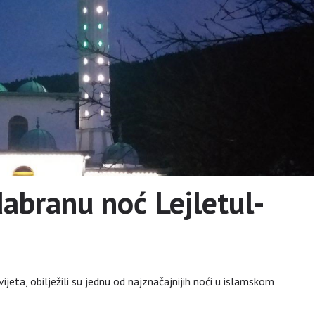
odabranu noć Lejletul-
svijeta, obilježili su jednu od najznačajnijih noći u islamskom