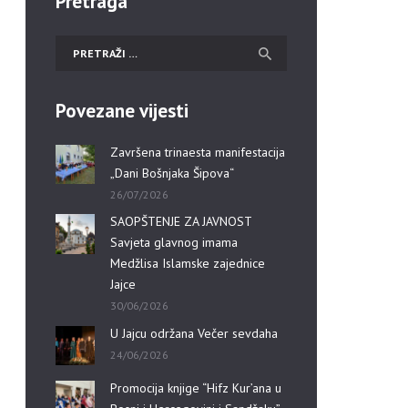
Pretraga
Povezane vijesti
Završena trinaesta manifestacija
„Dani Bošnjaka Šipova“
26/07/2026
SAOPŠTENJE ZA JAVNOST
Savjeta glavnog imama
Medžlisa Islamske zajednice
Jajce
30/06/2026
U Jajcu održana Večer sevdaha
24/06/2026
Promocija knjige “Hifz Kur’ana u