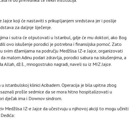
 Jajce koji će nastaviti s prikupljanjem sredstava jer i poslije
stava za daljnje liječenje.
jima i sutra će otputovati u Istanbul, gdje će mu doktori, ako Bog
odili ovo iskušenje porodici je potrebna i finansijska pomoć. Zato
 u svim džamijama na području Medžlisa IZ-e Jajce, organizovati
da malom Adinu podari zdravlja, porodici sabura na iskušenjima, a
a Allah, dž.š., mnogostruko nagradi, naveli su iz MIZ Jajce.
u istanbulskoj klinici Acibadem. Operacija je bila upitna zbog
k saznali prošle sedmice da se mora hitno hospitalizovati u
bri dječak ima i Downov sindrom.
iv Medžlisa IZ-e Jajce da učestvuju u njihovoj akciji to mogu učiniti
 Dedića: