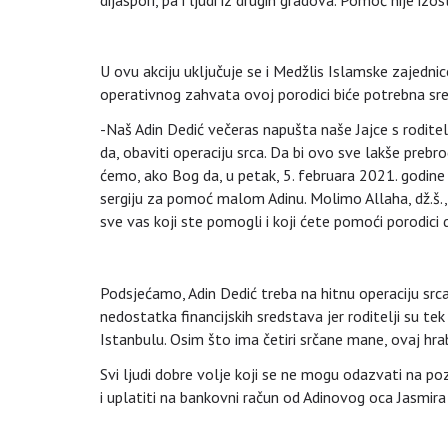
U ovu akciju uključuje se i Medžlis Islamske zajednice
operativnog zahvata ovoj porodici biće potrebna sred
-Naš Adin Dedić večeras napušta naše Jajce s roditel
da, obaviti operaciju srca. Da bi ovo sve lakše prebr
ćemo, ako Bog da, u petak, 5. februara 2021. godine
sergiju za pomoć malom Adinu. Molimo Allaha, dž.š., 
sve vas koji ste pomogli i koji ćete pomoći porodici d
Podsjećamo, Adin Dedić treba na hitnu operaciju srca 
nedostatka financijskih sredstava jer roditelji su te
Istanbulu. Osim što ima četiri srčane mane, ovaj hra
Svi ljudi dobre volje koji se ne mogu odazvati na poz
i uplatiti na bankovni račun od Adinovog oca Jasmira