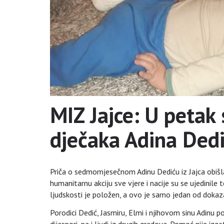
MIZ Jajce: U petak
dječaka Adina Ded
Priča o sedmomjesečnom Adinu Dediću iz Jajca obišla c
humanitarnu akciju sve vjere i nacije su se ujedinile 
ljudskosti je položen, a ovo je samo jedan od doka
Porodici Dedić, Jasmiru, Elmi i njihovom sinu Adinu pom
dijaspori, pa i ljudi iz drugih gradova. Pomoć nije izos