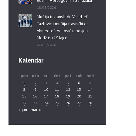
Bosni i Hercegovini i Sandžaku”
18/06/2026
Muftija tuzlanski dr. Vahid-ef.
Fazlović i muftija travnički dr.
Ahmed-ef. Adilović u posjeti
Medžlisu IZ Jajce
07/06/2026
Kalendar
pon
uto
sri
čet
pet
sub
ned
1
2
3
4
5
6
7
8
9
10
11
12
13
14
15
16
17
18
19
20
21
22
23
24
25
26
27
28
« jan
mar »