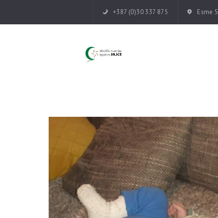
+387 (0)30 337 875
Esme Su