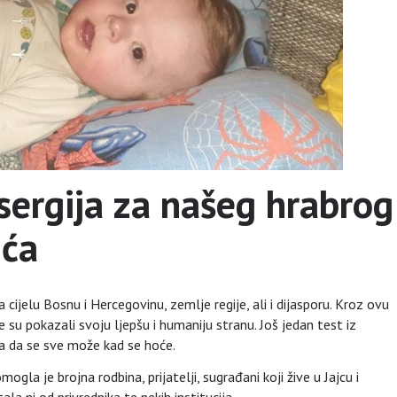
 sergija za našeg hrabrog
ića
ijelu Bosnu i Hercegovinu, zemlje regije, ali i dijasporu. Kroz ovu
te su pokazali svoju ljepšu i humaniju stranu. Još jedan test iz
za da se sve može kad se hoće.
ogla je brojna rodbina, prijatelji, sugrađani koji žive u Jajcu i
tala ni od privrednika te nekih institucija.