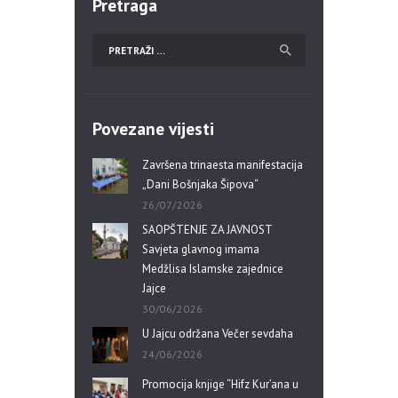
Pretraga
Povezane vijesti
Završena trinaesta manifestacija
„Dani Bošnjaka Šipova“
26/07/2026
SAOPŠTENJE ZA JAVNOST
Savjeta glavnog imama
Medžlisa Islamske zajednice
Jajce
30/06/2026
U Jajcu održana Večer sevdaha
24/06/2026
Promocija knjige “Hifz Kur’ana u