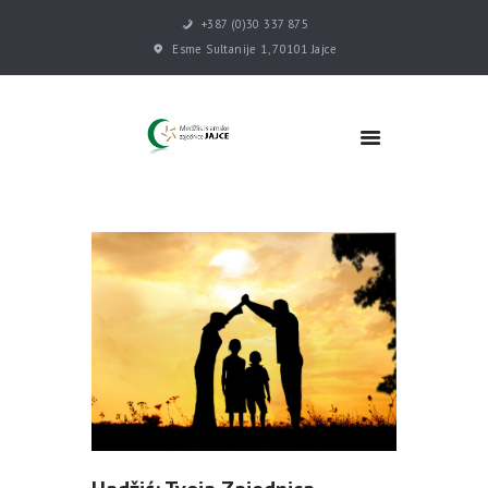
+387 (0)30 337 875
Esme Sultanije 1, 70101 Jajce
POČETNA
VIJESTI
MEDŽLIS
DŽEMATI
MEKTEB
ASOCIJACIJE
USLUGE
MULTIMEDIJA
KONTAKT
DONACIJE