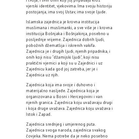
i tvoja, i svih onih koji joj pripadaju kroz
vjerski identitet, vjekovima. Ima svoju historiju
postojanja, ima svoj Ustav, ima svoje ljude.
Islamska zajednica je krovna institucija
muslimana i muslimanki, a sve više je i krovna
institucija Bošnjaka i Bošnjakinja, posebno u
posljednje vrijeme. Zajednica dobrih ljudi,
pobožnih džematlija i iskrenih vakifa.
Zajednica je i drugih ljudi, njenih pripadnika, i
onih koji nisu “džamijski ljudi”, koji nisu
praktični vjernici a koji su u Zajednici i uz
Zajednicu kada god joj zatreba, jer je i
Zajednica uz njih.
Zajednica koja ima svoje i duhovno i
materijalno nasljeđe. Zajednica koja je
organizovana u Bosni i Hercegovini i van
njenih granica. Zajednica koju uvažavaju drugi
i koja druge uvažava. Zajednica koju uvažava i
Istok i Zapad.
Zajednica srednjeg i umjerenog puta.
Zajednica svoga naroda, zajednica svakog
čovjeka. Nema potrebe da je neko posebno