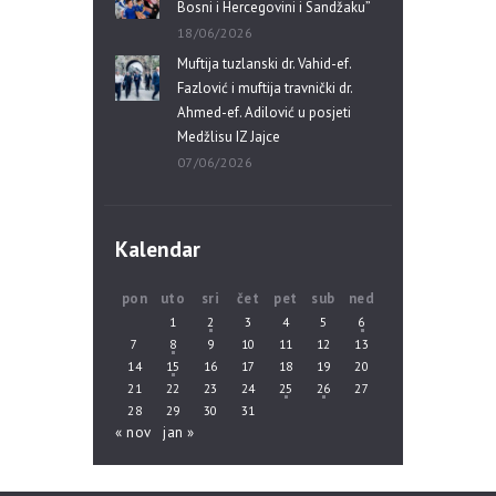
Bosni i Hercegovini i Sandžaku”
18/06/2026
Muftija tuzlanski dr. Vahid-ef.
Fazlović i muftija travnički dr.
Ahmed-ef. Adilović u posjeti
Medžlisu IZ Jajce
07/06/2026
Kalendar
pon
uto
sri
čet
pet
sub
ned
1
2
3
4
5
6
7
8
9
10
11
12
13
14
15
16
17
18
19
20
21
22
23
24
25
26
27
28
29
30
31
« nov
jan »