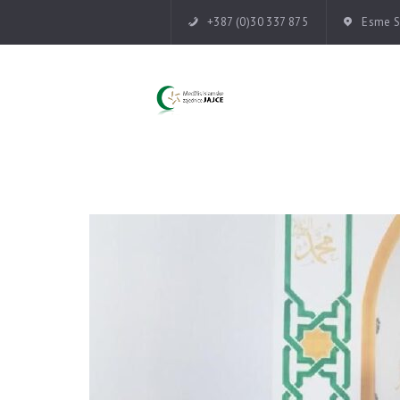
+387 (0)30 337 875
Esme Su