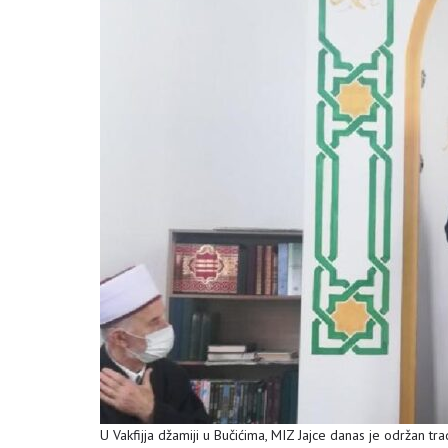
U Vakfijja džamiji u Bučićima, MIZ Jajce danas je održan t