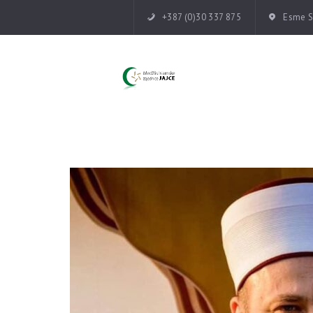
+387 (0)30 337 875
Esme Su