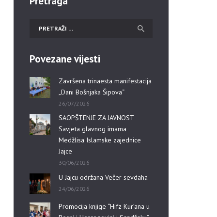
Pretraga
Povezane vijesti
Završena trinaesta manifestacija
„Dani Bošnjaka Šipova“
26/07/2026
SAOPŠTENJE ZA JAVNOST
Savjeta glavnog imama
Medžlisa Islamske zajednice
Jajce
30/06/2026
U Jajcu održana Večer sevdaha
24/06/2026
Promocija knjige “Hifz Kur’ana u