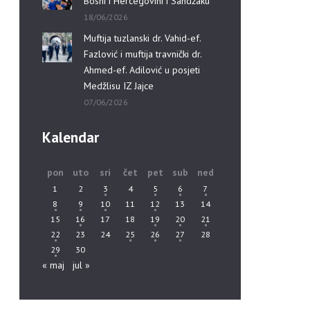
Bosni i Hercegovini i Sandžaku”
18/06/2026
Muftija tuzlanski dr. Vahid-ef.
Fazlović i muftija travnički dr.
Ahmed-ef. Adilović u posjeti
Medžlisu IZ Jajce
07/06/2026
Kalendar
pon
uto
sri
čet
pet
sub
ned
1
2
3
4
5
6
7
8
9
10
11
12
13
14
15
16
17
18
19
20
21
22
23
24
25
26
27
28
29
30
« maj
jul »