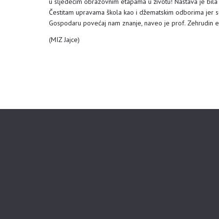
u sljedećim obrazovnim etapama u životu! Nastava je bila b
Čestitam upravama škola kao i džematskim odborima jer su 
Gospodaru povećaj nam znanje, naveo je prof. Zehrudin ef
(MIZ Jajce)