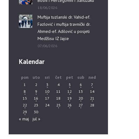
Bosni i Hercegovini i Sandžaku”
18/06/2026
Muftija tuzlanski dr. Vahid-ef.
Fazlović i muftija travnički dr.
Ahmed-ef. Adilović u posjeti
Medžlisu IZ Jajce
07/06/2026
Kalendar
pon
uto
sri
čet
pet
sub
ned
1
2
3
4
5
6
7
8
9
10
11
12
13
14
15
16
17
18
19
20
21
22
23
24
25
26
27
28
29
30
« maj
jul »