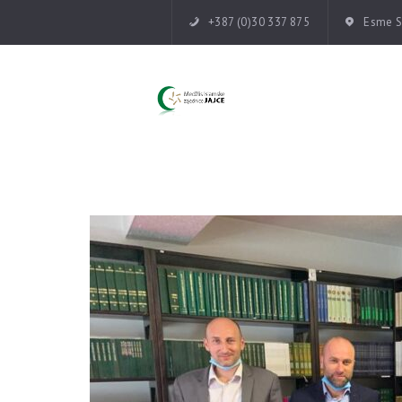
+387 (0)30 337 875
Esme Su