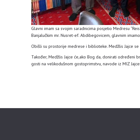
Glavni imam sa svojim saradnicima posjetio Medresu “Reis 
Banjalučkim mr. Nusret-ef. Abdibegovicem, glavnim imamom 
Obišli su prostorije medrese i biblioteke. Medžlis Jajce s
Također, Medžlis Jajce će,ako Bog da, donirati određeni broj
gosti na velikodušnom gostoprimstvu, navode iz MIZ Jajce