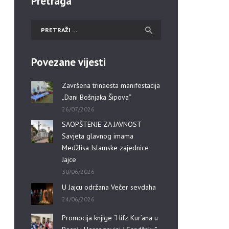
Pretraga
Povezane vijesti
Završena trinaesta manifestacija
„Dani Bošnjaka Šipova“
26/07/2026
SAOPŠTENJE ZA JAVNOST
Savjeta glavnog imama
Medžlisa Islamske zajednice
Jajce
30/06/2026
U Jajcu održana Večer sevdaha
24/06/2026
Promocija knjige “Hifz Kur’ana u