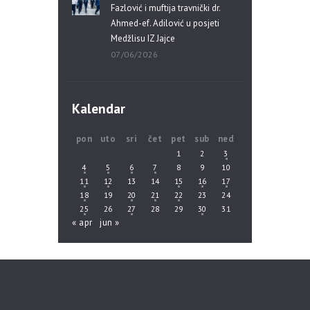
Fazlović i muftija travnički dr.
Ahmed-ef. Adilović u posjeti
Medžlisu IZ Jajce
07/06/2026
Kalendar
pon
uto
sri
čet
pet
sub
ned
1
2
3
4
5
6
7
8
9
10
11
12
13
14
15
16
17
18
19
20
21
22
23
24
25
26
27
28
29
30
31
« apr
jun »