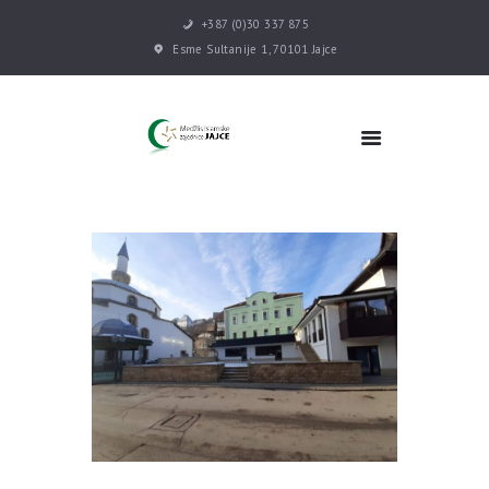
+387 (0)30 337 875
Esme Sultanije 1, 70101 Jajce
POČETNA
VIJESTI
MEDŽLIS
DŽEMATI
MEKTEB
ASOCIJACIJE
USLUGE
MULTIMEDIJA
KONTAKT
DONACIJE