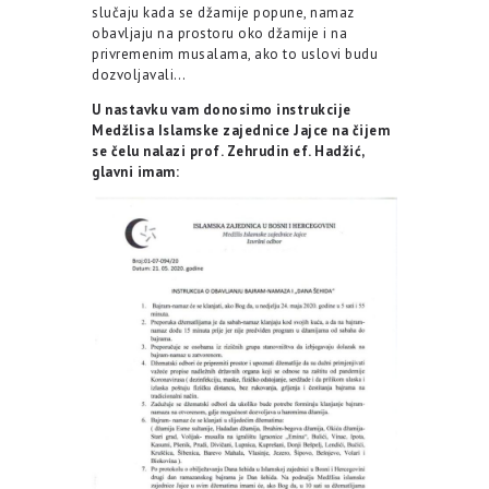
slučaju kada se džamije popune, namaz
obavljaju na prostoru oko džamije i na
privremenim musalama, ako to uslovi budu
dozvoljavali…
U nastavku vam donosimo instrukcije
Medžlisa Islamske zajednice Jajce na čijem
se čelu nalazi prof. Zehrudin ef. Hadžić,
glavni imam: