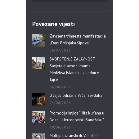
Povezane vijesti
Završena trinaesta manifestacija
„Dani Bošnjaka Šipova“
26/07/2026
SAOPŠTENJE ZA JAVNOST
Savjeta glavnog imama
Medžlisa Islamske zajednice
Jajce
30/06/2026
U Jajcu održana Večer sevdaha
24/06/2026
Promocija knjige “Hifz Kur’ana u
Bosni i Hercegovini i Sandžaku”
18/06/2026
Muftija tuzlanski dr. Vahid-ef.