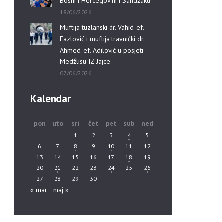
Bosni i Hercegovini i Sandžaku”
18/06/2026
Muftija tuzlanski dr. Vahid-ef.
Fazlović i muftija travnički dr.
Ahmed-ef. Adilović u posjeti
Medžlisu IZ Jajce
07/06/2026
Kalendar
pon
uto
sri
čet
pet
sub
ned
1
2
3
4
5
6
7
8
9
10
11
12
13
14
15
16
17
18
19
20
21
22
23
24
25
26
27
28
29
30
« mar
maj »