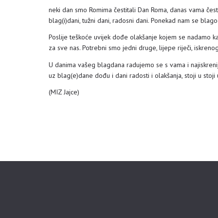
neki dan smo Romima čestitali Dan Roma, danas vama česti
blag(i)dani, tužni dani, radosni dani. Ponekad nam se blagod
Poslije teškoće uvijek dođe olakšanje kojem se nadamo ka
za sve nas. Potrebni smo jedni druge, lijepe riječi, iskrenog
U danima vašeg blagdana radujemo se s vama i najiskren
uz blag(e)dane dođu i dani radosti i olakšanja, stoji u stoji 
(MIZ Jajce)