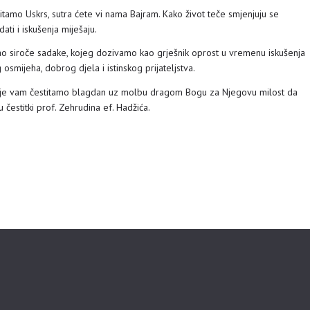
tamo Uskrs, sutra ćete vi nama Bajram. Kako život teče smjenjuju se
ati i iskušenja miješaju.
o siroče sadake, kojeg dozivamo kao grješnik oprost u vremenu iskušenja
 osmijeha, dobrog djela i istinskog prijateljstva.
ije vam čestitamo blagdan uz molbu dragom Bogu za Njegovu milost da
u čestitki prof. Zehrudina ef. Hadžića.