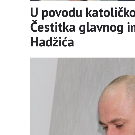
U povodu katoličk
Čestitka glavnog i
Hadžića