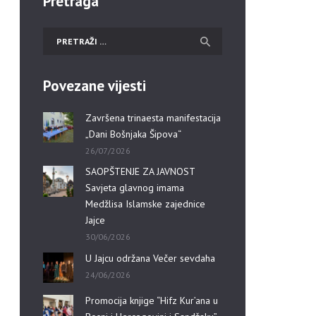
Pretraga
Povezane vijesti
Završena trinaesta manifestacija
„Dani Bošnjaka Šipova“
26/07/2026
SAOPŠTENJE ZA JAVNOST
Savjeta glavnog imama
Medžlisa Islamske zajednice
Jajce
30/06/2026
U Jajcu održana Večer sevdaha
24/06/2026
Promocija knjige “Hifz Kur’ana u