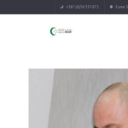
+387 (0)30 337 875
Esme Su