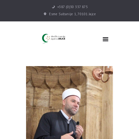
+387 (0)30 337 875
Esme Sultanije 1, 70101 Jajce
POČETNA
VIJESTI
MEDŽLIS
DŽEMATI
MEKTEB
ASOCIJACIJE
USLUGE
MULTIMEDIJA
KONTAKT
DONACIJE