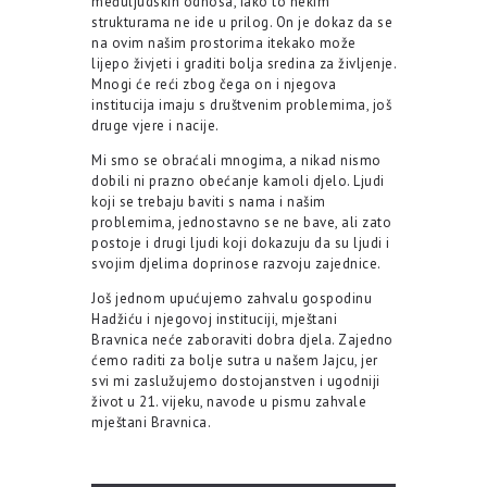
međuljudskih odnosa, iako to nekim
strukturama ne ide u prilog. On je dokaz da se
na ovim našim prostorima itekako može
lijepo živjeti i graditi bolja sredina za življenje.
Mnogi će reći zbog čega on i njegova
institucija imaju s društvenim problemima, još
druge vjere i nacije.
Mi smo se obraćali mnogima, a nikad nismo
dobili ni prazno obećanje kamoli djelo. Ljudi
koji se trebaju baviti s nama i našim
problemima, jednostavno se ne bave, ali zato
postoje i drugi ljudi koji dokazuju da su ljudi i
svojim djelima doprinose razvoju zajednice.
Još jednom upućujemo zahvalu gospodinu
Hadžiću i njegovoj instituciji, mještani
Bravnica neće zaboraviti dobra djela. Zajedno
ćemo raditi za bolje sutra u našem Jajcu, jer
svi mi zaslužujemo dostojanstven i ugodniji
život u 21. vijeku, navode u pismu zahvale
mještani Bravnica.