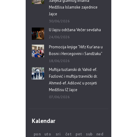
Savjeta glavnog imama
Medžlisa Islamske zajednice
Jajce
30/06/2026
U Jajcu održana Večer sevdaha
24/06/2026
Promocija knjige “Hifz Kur’ana u
Bosni i Hercegovini i Sandžaku”
18/06/2026
Muftija tuzlanski dr. Vahid-ef.
Fazlović i muftija travnički dr.
Ahmed-ef. Adilović u posjeti
Medžlisu IZ Jajce
07/06/2026
Kalendar
pon
uto
sri
čet
pet
sub
ned