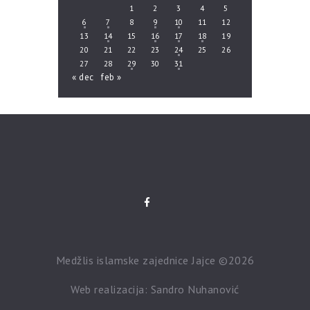
1
2
3
4
5
6
7
8
9
10
11
12
13
14
15
16
17
18
19
20
21
22
23
24
25
26
27
28
29
30
31
« dec
feb »
Medžlis islamske zajednice Jajce ©2026
Web realizacija: Sandro Nuhanović