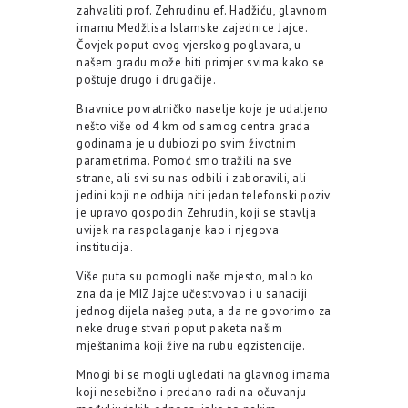
zahvaliti prof. Zehrudinu ef. Hadžiću, glavnom
imamu Medžlisa Islamske zajednice Jajce.
Čovjek poput ovog vjerskog poglavara, u
našem gradu može biti primjer svima kako se
poštuje drugo i drugačije.
Bravnice povratničko naselje koje je udaljeno
nešto više od 4 km od samog centra grada
godinama je u dubiozi po svim životnim
parametrima. Pomoć smo tražili na sve
strane, ali svi su nas odbili i zaboravili, ali
jedini koji ne odbija niti jedan telefonski poziv
je upravo gospodin Zehrudin, koji se stavlja
uvijek na raspolaganje kao i njegova
institucija.
Više puta su pomogli naše mjesto, malo ko
zna da je MIZ Jajce učestvovao i u sanaciji
jednog dijela našeg puta, a da ne govorimo za
neke druge stvari poput paketa našim
mještanima koji žive na rubu egzistencije.
Mnogi bi se mogli ugledati na glavnog imama
koji nesebično i predano radi na očuvanju