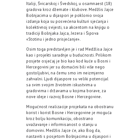
Italiji, Švicarskoj i Švedskoj, u osamnaest (18)
gradova kroz džemate i klubove. Medžlis Jajce
Bošnjacima u dijaspori je poklonio svoja
izdanja koja su posvećena kulturi sjećanja i
kolektivnoj svijesti, sa akcentom na knjigu o
tradiciji Bošnjaka Jajca, Jezera i Šipova
«Stotinu i jedno prisjećanje».
Osim toga predstavljen je i rad Medžlisa Jajce
kao i projekti saradnje u budućnosti. Prilikom
posjete osjećaj je bio kao kod kuće u Bosni i
Hercegovini jer su domaćini bili više nego
gostoljubivi, na čemu smo im neizmjerno
zahvalni. Ljudi dijaspore su veliki potencijal
sa svim svojim životnim iskustvima u
gradovima i državama u kojima borave, za
nove ideje i razvoj Bosne i Hercegovine.
Mogućnost realizacije projekata na obostranu
korist i korist Bosne i Hercegovine je moguća
kroz bolju komunikaciju, obostrano
uvažavanje i informisanost o stanju u
domovini. Medžlis Jajce će, ako Bog da,
nastaviti s posjetom Bošnjacima u dijaspori i