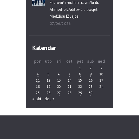
Fazlović i muftija travnički dr.
Ahmed-ef. Adilović u posjeti
Medžlisu IZ Jajce
07/06/2026
Kalendar
pon
uto
sri
čet
pet
sub
ned
1
2
3
4
5
6
7
8
9
10
11
12
13
14
15
16
17
18
19
20
21
22
23
24
25
26
27
28
29
30
« okt
dec »