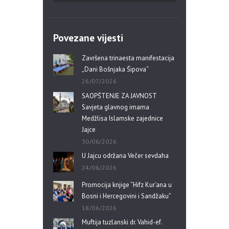
Povezane vijesti
Završena trinaesta manifestacija
„Dani Bošnjaka Šipova“
26/07/2026
SAOPŠTENJE ZA JAVNOST
Savjeta glavnog imama
Medžlisa Islamske zajednice
Jajce
30/06/2026
U Jajcu održana Večer sevdaha
24/06/2026
Promocija knjige “Hifz Kur’ana u
Bosni i Hercegovini i Sandžaku”
18/06/2026
Muftija tuzlanski dr. Vahid-ef.