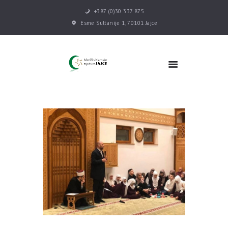
+387 (0)30 337 875
Esme Sultanije 1, 70101 Jajce
POČETNA
VIJESTI
MEDŽLIS
DŽEMATI
MEKTEB
ASOCIJACIJE
USLUGE
MULTIMEDIJA
KONTAKT
DONACIJE