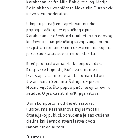
Karahasan, dr. fra Mile Babić, teolog, Matija
Bošnjak kao uvodničar te Mevzudin Duranović
u svojstvu moderatora.
U knjigu je uvršten najrelevantniji dio
pripovjedačkog i esejističkog opusa
Karahasana, počevši od ranih etapa njegovog
književnog i umjetničkog sazrijevanja, prema
esejistici i romanesknim ostvarenjima kojima
je stekao status suvremenog klasika.
Riječ je o naslovima: zbirke pripovjedaka
Kraljevske legende, Kuća za umorne i
Izvještaji iz tamnog vilajeta; romani Istočni
diwan, Sara i Serafina, Šahrijarov prsten,
Noćno vijeće, Što pepeo priča; eseji Dnevnik
selidbe, O jeziku i strahu/Knjiga vrtova.
Ovim kompletom od deset naslova,
ljubiteljima Karahasnove književnosti i
čitateljskoj publici, ponuđena je zaokružena
cjelina književnog stvaralaštva ovog
renomiranog autora.
O autoru…