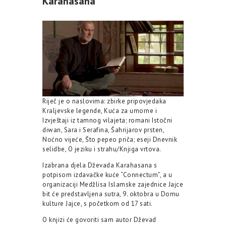
Karahasana
Riječ je o naslovima: zbirke pripovjedaka
Kraljevske legende, Kuća za umorne i
Izvještaji iz tamnog vilajeta; romani Istočni
diwan, Sara i Serafina, Šahrijarov prsten,
Noćno vijeće, Što pepeo priča; eseji Dnevnik
selidbe, O jeziku i strahu/Knjiga vrtova.
Izabrana djela Dževada Karahasana s
potpisom izdavačke kuće “Connectum”, a u
organizaciji Medžlisa Islamske zajednice Jajce
bit će predstavljena sutra, 9. oktobra u Domu
kulture Jajce, s početkom od 17 sati.
O knjizi će govoriti sam autor Dževad