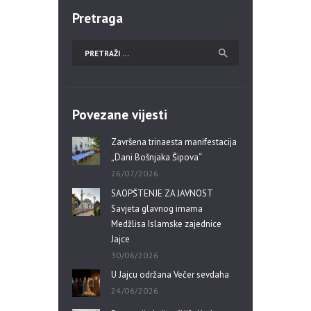
Pretraga
Povezane vijesti
Završena trinaesta manifestacija
„Dani Bošnjaka Šipova“
26/07/2026
SAOPŠTENJE ZA JAVNOST
Savjeta glavnog imama
Medžlisa Islamske zajednice
Jajce
30/06/2026
U Jajcu održana Večer sevdaha
24/06/2026