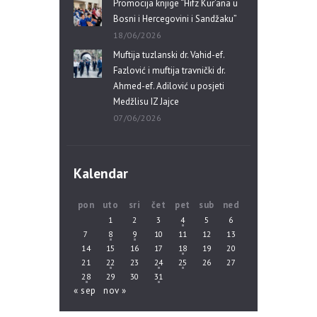
Promocija knjige “Hifz Kur’ana u
Bosni i Hercegovini i Sandžaku”
18/06/2026
Muftija tuzlanski dr. Vahid-ef.
Fazlović i muftija travnički dr.
Ahmed-ef. Adilović u posjeti
Medžlisu IZ Jajce
07/06/2026
Kalendar
pon
uto
sri
čet
pet
sub
ned
1
2
3
4
5
6
7
8
9
10
11
12
13
14
15
16
17
18
19
20
21
22
23
24
25
26
27
28
29
30
31
« sep
nov »