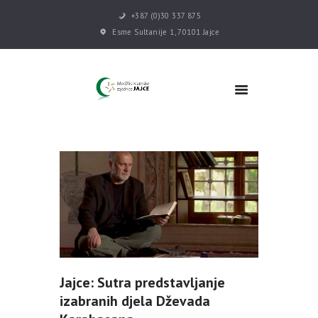
+387 (0)30 337 875
Esme Sultanije 1, 70101 Jajce
POČETNA
VIJESTI
MEDŽLIS
DŽEMATI
MEKTEB
ASOCIJACIJE
USLUGE
MULTIMEDIJA
KONTAKT
DONACIJE
Jajce: Sutra predstavljanje
izabranih djela Dževada