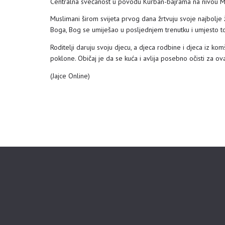
Centralna svečanost u povodu Kurban-bajrama na nivou Med
Muslimani širom svijeta prvog dana žrtvuju svoje najbolje 
Boga, Bog se umiješao u posljednjem trenutku i umjesto t
Roditelji daruju svoju djecu, a djeca rodbine i djeca iz k
poklone. Običaj je da se kuća i avlija posebno očisti za ov
(Jajce Online)