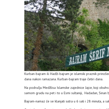
Kurban-bajram ili Hadži-bajram je islamski praznik prinošen
dana nakon ramazana. Kurban-bajram traje četiri dana.
Na području Medžlisa Islamske zajednice Jajce, koji obuhva
samom gradu na pet i to u Esmi sultaniji, Hadadan, Sinan b
Bajram-namaz će se klanjati sutra u 6 sati i 28 minuta, a s