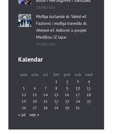
Bosni i Hercegovini i Sandžaku”
18/06/2026
Muftija tuzlanski dr. Vahid-ef.
Fazlović i muftija travnički dr.
Ahmed-ef. Adilović u posjeti
Medžlisu IZ Jajce
07/06/2026
Kalendar
pon
uto
sri
čet
pet
sub
ned
1
2
3
4
5
6
7
8
9
10
11
12
13
14
15
16
17
18
19
20
21
22
23
24
25
26
27
28
29
30
31
« jul
sep »