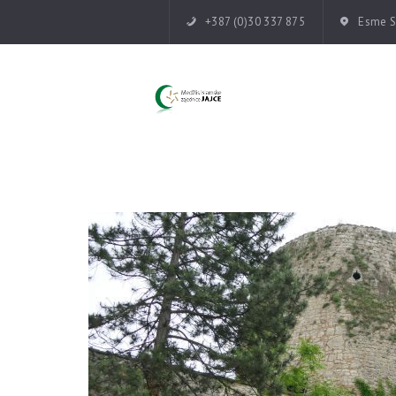
+387 (0)30 337 875
Esme Su