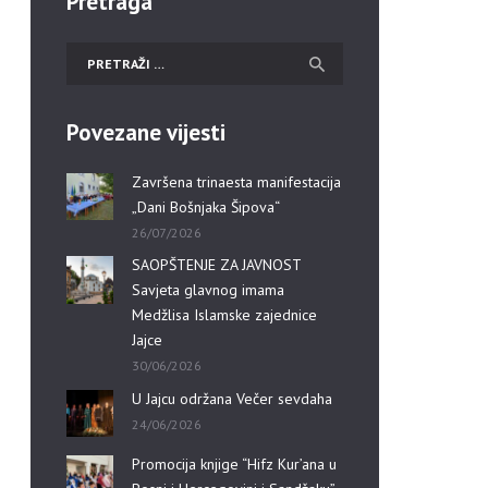
Pretraga
Povezane vijesti
Završena trinaesta manifestacija
„Dani Bošnjaka Šipova“
26/07/2026
SAOPŠTENJE ZA JAVNOST
Savjeta glavnog imama
Medžlisa Islamske zajednice
Jajce
30/06/2026
U Jajcu održana Večer sevdaha
24/06/2026
Promocija knjige “Hifz Kur’ana u