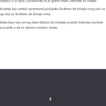
žlisa IZ-e Jajce, a predvodit će je glavni imam Zehrudin ef. Hadžić.
životinje kao simbol spremnosti poslanika Ibrahima da žrtvuje svog sina za
oga dao je Ibrahimu da žrtvuje ovna.
omšiluka koja rano prvog dana dolaze da čestitaju praznik dobivaju novčane
aj praznik, a da se vjernici svečano obuku.