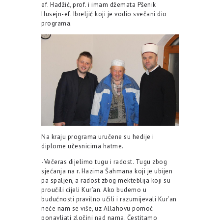
ef. Hadžić, prof. i imam džemata Pšenik
Husejn-ef. Ibreljić koji je vodio svečani dio
programa.
Na kraju programa uručene su hedije i
diplome učesnicima hatme.
-Večeras dijelimo tugu i radost. Tugu zbog
sjećanja na r. Hazima Šahmana koji je ubijen
pa spaljen, a radost zbog mekteblija koji su
proučili cijeli Kur’an. Ako budemo u
budućnosti pravilno učili i razumijevali Kur’an
neće nam se više, uz Allahovu pomoć
ponavljati zločini nad nama. Čestitamo