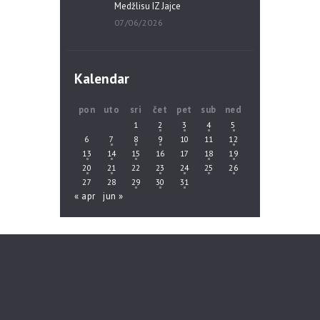
Medžlisu IZ Jajce
07/06/2026
Kalendar
pon
uto
sri
čet
pet
sub
ned
1
2
3
4
5
6
7
8
9
10
11
12
13
14
15
16
17
18
19
20
21
22
23
24
25
26
27
28
29
30
31
« apr
jun »