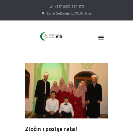
+387 (0)30 337 875
Esme Sultanije 1, 70101 Jajce
POČETNA
VIJESTI
MEDŽLIS
DŽEMATI
MEKTEB
ASOCIJACIJE
USLUGE
MULTIMEDIJA
KONTAKT
DONACIJE
Zločin i poslije rata!