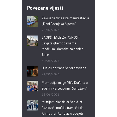
Povezane vijesti
Završena trinaesta manifestacija
„Dani Bošnjaka Šipova“
26/07/2026
SAOPŠTENJE ZA JAVNOST
Savjeta glavnog imama
Medžlisa Islamske zajednice
Jajce
30/06/2026
U Jajcu održana Večer sevdaha
24/06/2026
Promocija knjige “Hifz Kur’ana u
Bosni i Hercegovini i Sandžaku”
18/06/2026
Muftija tuzlanski dr. Vahid-ef.
Fazlović i muftija travnički dr.
Ahmed-ef. Adilović u posjeti